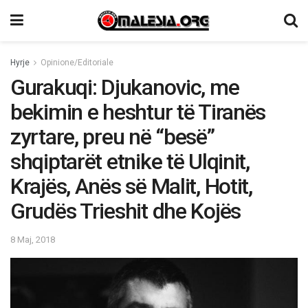
Hyrje
Opinione/Editoriale
Gurakuqi: Djukanovic, me
bekimin e heshtur të Tiranës
zyrtare, preu në “besë”
shqiptarët etnike të Ulqinit,
Krajës, Anës së Malit, Hotit,
Grudës Trieshit dhe Kojës
8 Maj, 2018