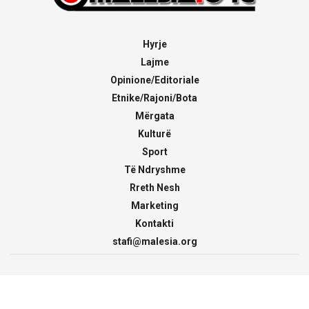
Hyrje
Lajme
Opinione/Editoriale
Etnike/Rajoni/Bota
Mërgata
Kulturë
Sport
Të Ndryshme
Rreth Nesh
Marketing
Kontakti
stafi@malesia.org
© 2000 - 2026
malesia.org