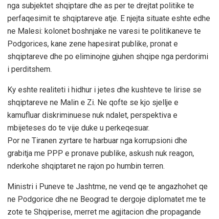
nga subjektet shqiptare dhe as per te drejtat politike te
perfaqesimit te shqiptareve atje. E njejta situate eshte edhe
ne Malesi: kolonet boshnjake ne varesi te politikaneve te
Podgorices, kane zene hapesirat publike, pronat e
shqiptareve dhe po eliminojne gjuhen shqipe nga perdorimi
i perditshem.
Ky eshte realiteti i hidhur i jetes dhe kushteve te lirise se
shqiptareve ne Malin e Zi. Ne qofte se kjo sjellje e
kamufluar diskriminuese nuk ndalet, perspektiva e
mbijeteses do te vije duke u perkeqesuar.
Por ne Tiranen zyrtare te harbuar nga korrupsioni dhe
grabitja me PPP e pronave publike, askush nuk reagon,
nderkohe shqiptaret ne rajon po humbin terren.
Ministri i Puneve te Jashtme, ne vend qe te angazhohet qe
ne Podgorice dhe ne Beograd te dergoje diplomatet me te
zote te Shqiperise, merret me agjitacion dhe propagande