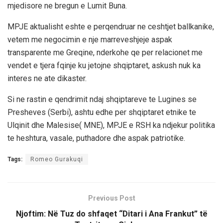
mjedisore ne bregun e Lumit Buna.
MPJE aktualisht eshte e perqendruar ne ceshtjet ballkanike,
vetem me negocimin e nje marreveshjeje aspak
transparente me Greqine, nderkohe qe per relacionet me
vendet e tjera fqinje ku jetojne shqiptaret, askush nuk ka
interes ne ate dikaster.
Si ne rastin e qendrimit ndaj shqiptareve te Lugines se
Presheves (Serbi), ashtu edhe per shqiptaret etnike te
Ulqinit dhe Malesise( MNE), MPJE e RSH ka ndjekur politika
te heshtura, vasale, puthadore dhe aspak patriotike.
Tags:
Romeo Gurakuqi
Previous Post
Njoftim: Në Tuz do shfaqet “Ditari i Ana Frankut” të