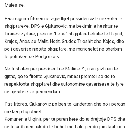
Malesise.
Pasi siguroi fitoren ne zgjedhjet presidenciale me voten e
shqiptareve, DPS e Gjukanovic, me bekimin e heshtur te
Tiranes zyrtare, preu ne “bese” shqiptaret etnike te Ulqinit,
Krajes, Anes se Malit, Hotit, Grudes Trieshit dhe Kojes, dhe
po i qeverise njesite shqiptare, me marionetat ne sherbim
te politikes se Podgorices.
Ne fushaten per president ne Malin e Zi, u angazhuan te
gjithe, qe te fitonte Gjukanovic, mbasi premtoi se do te
respektonte shqiptaret dhe autonomine qeverisese te tyre
ne njesite e lartpermendura.
Pas fitores, Gjukanovic po ben te kunderten dhe po i percan
me keq shqiptaret.
Komunen e Ulqinit, per te paren here do ta drejtoje DPS dhe
ne te ardhmen nuk do te behet me fjale per drejtim krahinore