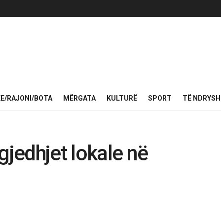
KE/RAJONI/BOTA
MËRGATA
KULTURË
SPORT
TË NDRYS
jedhjet lokale në