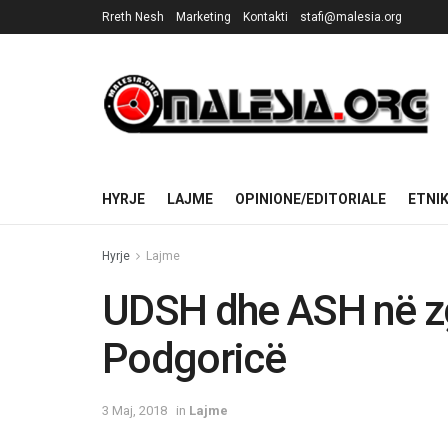
Rreth Nesh
Marketing
Kontakti
stafi@malesia.org
HYRJE
LAJME
OPINIONE/EDITORIALE
ETNI
Hyrje
Lajme
UDSH dhe ASH në zg
Podgoricë
3 Maj, 2018
in
Lajme