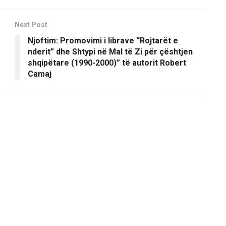
Next Post
Njoftim: Promovimi i librave “Rojtarët e
nderit” dhe Shtypi në Mal të Zi për çështjen
shqipëtare (1990-2000)” të autorit Robert
Camaj