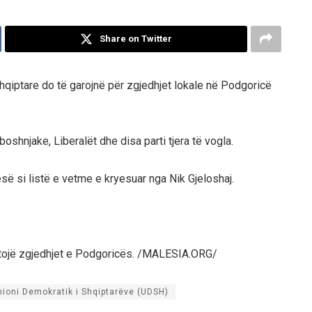
Share on Twitter
hqiptare do të garojnë për zgjedhjet lokale në Podgoricë
shnjake, Liberalët dhe disa parti tjera të vogla.
së si listë e vetme e kryesuar nga Nik Gjeloshaj.
kotojë zgjedhjet e Podgoricës. /MALESIA.ORG/
nioni Demokratik i Shqiptarëve (UDSH)