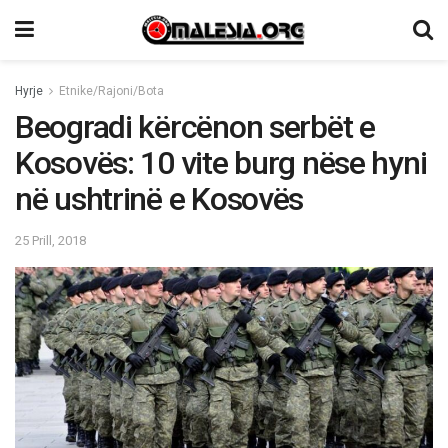
Hyrje
Etnike/Rajoni/Bota
Beogradi kërcënon serbët e
Kosovës: 10 vite burg nëse hyni
në ushtrinë e Kosovës
25 Prill, 2018