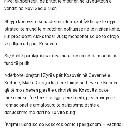
nivel ekspertësh, që pritet të mbahen në kryeqytetin e
vendit, në Novi Sad e Nish.
Shtypi kosovar e konsideron interesant faktin që të dyja
strategjitë mund të miratohen pothuajse në të njëjtën kohë,
kur presidenti Aleksandar Vuçiç mendohet se do të ofrojë
zgjidhjen e tij për Kosovën.
Siç është paralajmëruar disa herë, kjo mund të ndodhë në
fund të prillit.
Ndërkohë, drejtori i Zyrës për Kosovën në Qeverinë e
Serbisë, Marko Gjuriç u ka bërë thirrje serbëve në Kosovë
që të mos bëhen pjesë e ushtrisë së Kosovës, duke
theksuar se, “në bazë të ligjit penal serb, pjesëmarrja në
formacionet e armatosura të paligjshme është e
dënueshme me deri në 10 vite burg”.
“Krijimi i ushtrisë së Kosovës është i paligjshëm, – vazhdoi