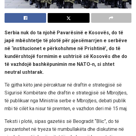
Serbia nuk do ta njohë Pavarësinë e Kosovës, do të
japë mbështetje të plotë për pjesëmarrjen e serbëve
në ‘institucionet e përkohshme në Prishtinë’, do të
kundërshtojë formimin e ushtrisë së Kosovës dhe do
të vazhdojë bashkëpunimin me NATO-n, si shtet
neutral ushtarak.
Të gjitha këto janë përcaktuar në draftin e strategjisë së
Sigurisë Kombëtare dhe draftin e strategjisë së Mbrojtjes,
të publikuar nga Ministria serbe e Mbrojtjes, debati publik
mbi të cilët ka nisur të premten, e vazhdon deri më 15 maj.
Teksti i plotë, sipas gazetës së Beogradit “Blic”, do të
prezantohet në tryeza të rrumbullakëta dhe diskutime në