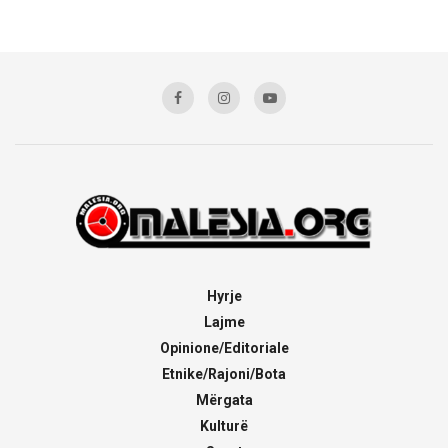
Hyrje
Lajme
Opinione/Editoriale
Etnike/Rajoni/Bota
Mërgata
Kulturë