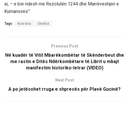
ai, – e bie ndesh me Rezolutën 1244 dhe Marrëveshjen e
Kumanovës”.
Tags:
Kosova
Serbia
Previous Post
Në kuadër të Vitit Mbarëkombëtar të Skënderbeut dhe
me rastin e Ditës Ndërkombëtare të Librit u mbajt
manifestim historiko-letrar (VIDEO)
Next Post
A po jetësohet rruga e shpresës për Plavë Gucinë?