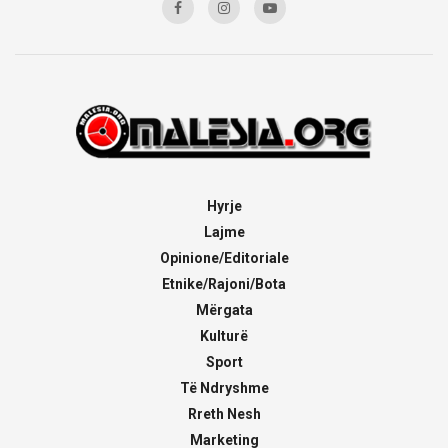
Hyrje
Lajme
Opinione/Editoriale
Etnike/Rajoni/Bota
Mërgata
Kulturë
Sport
Të Ndryshme
Rreth Nesh
Marketing