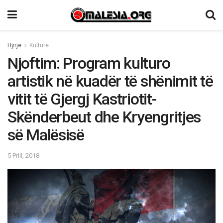
Hyrje
Kulturë
Njoftim: Program kulturo
artistik në kuadër të shënimit të
vitit të Gjergj Kastriotit-
Skënderbeut dhe Kryengritjes
së Malësisë
5 Prill, 2018