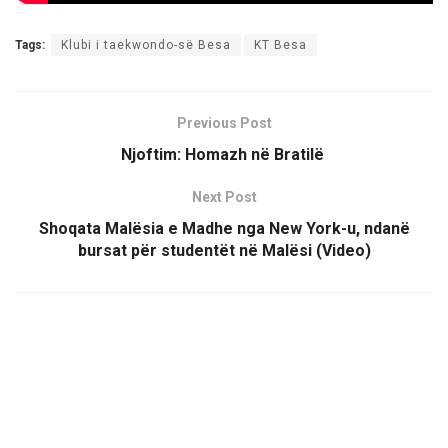
Tags:
Klubi i taekwondo-së Besa
KT Besa
Previous Post
Njoftim: Homazh në Bratilë
Next Post
Shoqata Malësia e Madhe nga New York-u, ndanë
bursat për studentët në Malësi (Video)