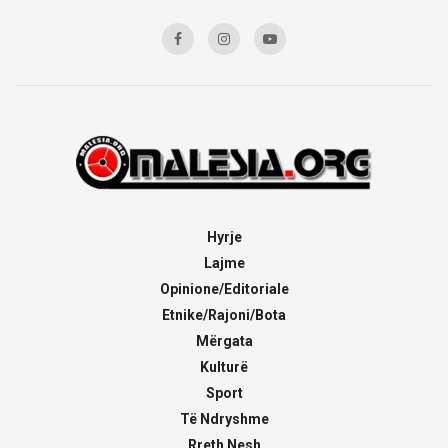
Hyrje
Lajme
Opinione/Editoriale
Etnike/Rajoni/Bota
Mërgata
Kulturë
Sport
Të Ndryshme
Rreth Nesh