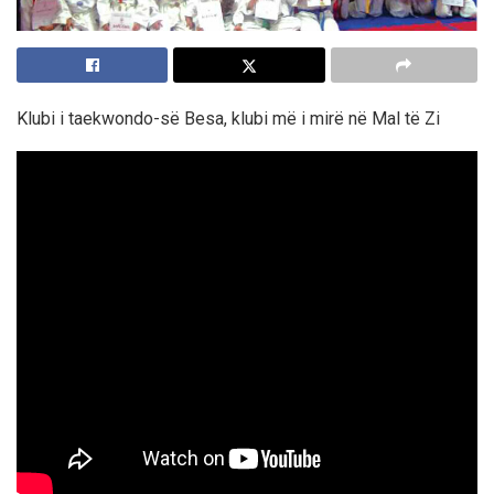
Klubi i taekwondo-së Besa, klubi më i mirë në Mal të Zi