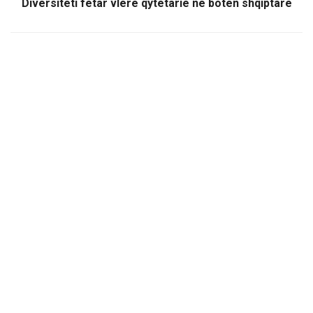
Diversiteti fetar vlerë qytetarie në botën shqiptare