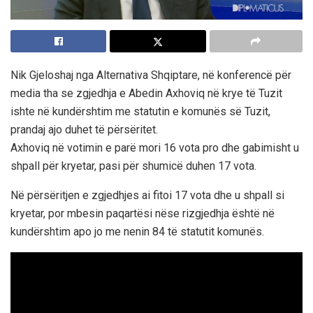
Nik Gjeloshaj nga Alternativa Shqiptare, në konferencë për
media tha se zgjedhja e Abedin Axhoviq në krye të Tuzit
ishte në kundërshtim me statutin e komunës së Tuzit,
prandaj ajo duhet të përsëritet.
Axhoviq në votimin e parë mori 16 vota pro dhe gabimisht u
shpall për kryetar, pasi për shumicë duhen 17 vota.
Në përsëritjen e zgjedhjes ai fitoi 17 vota dhe u shpall si
kryetar, por mbesin paqartësi nëse rizgjedhja është në
kundërshtim apo jo me nenin 84 të statutit komunës.