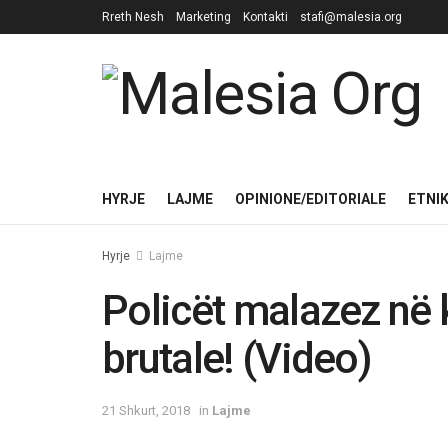
Rreth Nesh
Marketing
Kontakti
stafi@malesia.org
HYRJE
LAJME
OPINIONE/EDITORIALE
ETNI
Hyrje
Lajme
Policët malazez në 
brutale! (Video)
21 Shkurt, 2018
in
Lajme