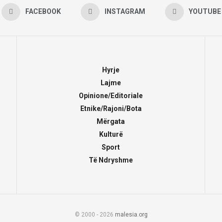
FACEBOOK
INSTAGRAM
YOUTUBE
Hyrje
Lajme
Opinione/Editoriale
Etnike/Rajoni/Bota
Mërgata
Kulturë
Sport
Të Ndryshme
© 2000 - 2026
malesia.org