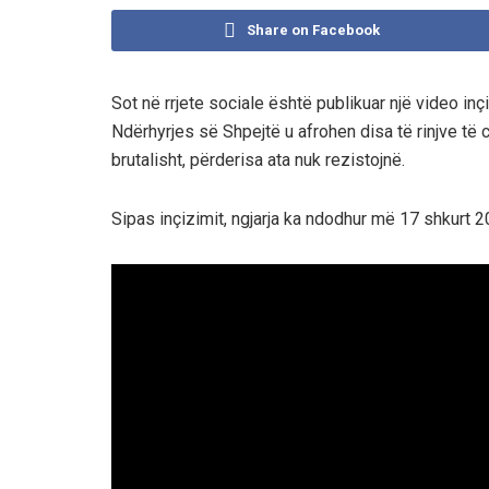
Share on Facebook
Sot në rrjete sociale është publikuar një video inçi
Ndërhyrjes së Shpejtë u afrohen disa të rinjve të cil
brutalisht, përderisa ata nuk rezistojnë.
Sipas inçizimit, ngjarja ka ndodhur më 17 shkur