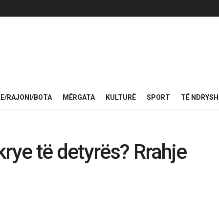
KE/RAJONI/BOTA
MËRGATA
KULTURË
SPORT
TË NDRYS
krye të detyrës? Rrahje