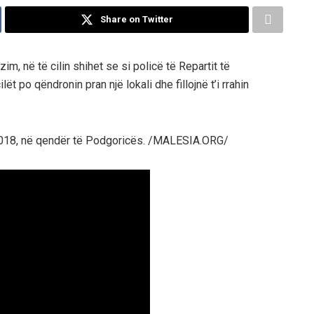
Share on Twitter
zim, në të cilin shihet se si policë të Repartit të
ët po qëndronin pran një lokali dhe fillojnë t’i rrahin
t 2018, në qendër të Podgoricës. /MALESIA.ORG/