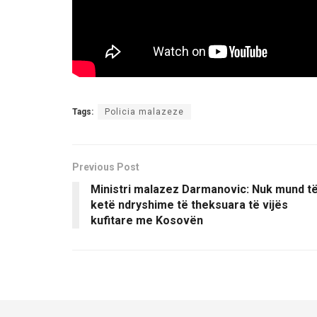
Tags:
Policia malazeze
Previous Post
Ministri malazez Darmanovic: Nuk mund t
ketë ndryshime të theksuara të vijës
kufitare me Kosovën