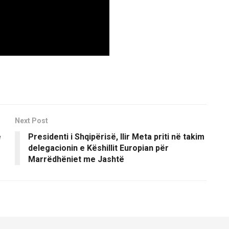
Next Post
ë
Presidenti i Shqipërisë, Ilir Meta priti në takim
delegacionin e Këshillit Europian për
Marrëdhëniet me Jashtë