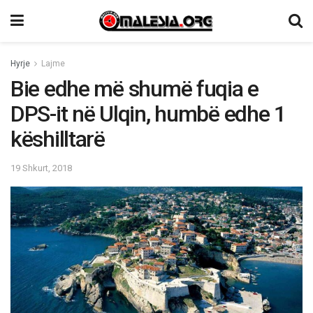
Hyrje
Lajme
Bie edhe më shumë fuqia e
DPS-it në Ulqin, humbë edhe 1
këshilltarë
19 Shkurt, 2018