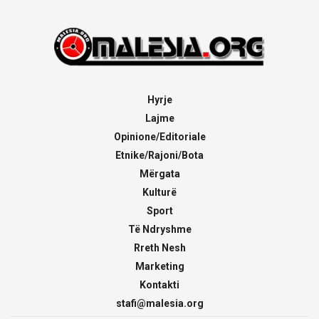
Hyrje
Lajme
Opinione/Editoriale
Etnike/Rajoni/Bota
Mërgata
Kulturë
Sport
Të Ndryshme
Rreth Nesh
Marketing
Kontakti
stafi@malesia.org