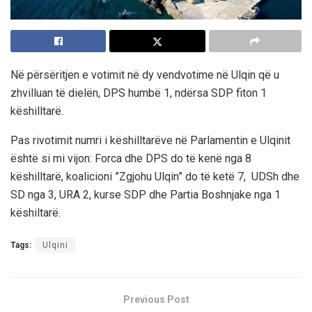
Në përsëritjen e votimit në dy vendvotime në Ulqin që u
zhvilluan të dielën, DPS humbë 1, ndërsa SDP fiton 1
këshilltarë.
Pas rivotimit numri i këshilltarëve në Parlamentin e Ulqinit
është si mi vijon: Forca dhe DPS do të kenë nga 8
këshilltarë, koalicioni ”Zgjohu Ulqin” do të ketë 7, UDSh dhe
SD nga 3, URA 2, kurse SDP dhe Partia Boshnjake nga 1
këshiltarë.
Tags:
Ulqini
Previous Post