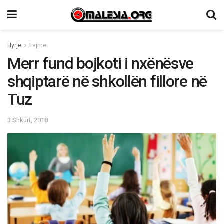
Hyrje
Lajme
Merr fund bojkoti i nxënësve
shqiptarë në shkollën fillore në
Tuz
3 Shkurt, 2018