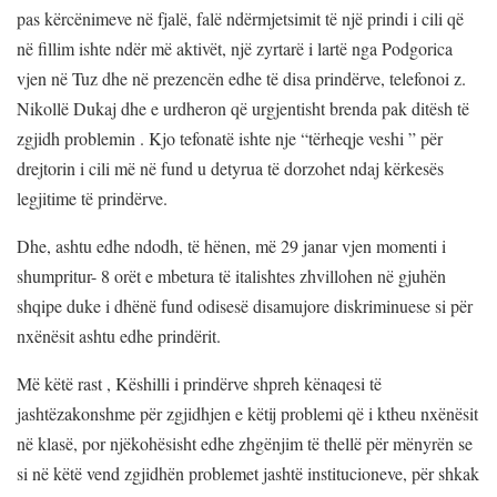
pas kërcënimeve në fjalë, falë ndërmjetsimit të një prindi i cili që
në fillim ishte ndër më aktivët, një zyrtarë i lartë nga Podgorica
vjen në Tuz dhe në prezencën edhe të disa prindërve, telefonoi z.
Nikollë Dukaj dhe e urdheron që urgjentisht brenda pak ditësh të
zgjidh problemin . Kjo tefonatë ishte nje “tërheqje veshi ” për
drejtorin i cili më në fund u detyrua të dorzohet ndaj kërkesës
legjitime të prindërve.
Dhe, ashtu edhe ndodh, të hënen, më 29 janar vjen momenti i
shumpritur- 8 orët e mbetura të italishtes zhvillohen në gjuhën
shqipe duke i dhënë fund odisesë disamujore diskriminuese si për
nxënësit ashtu edhe prindërit.
Më këtë rast , Këshilli i prindërve shpreh kënaqesi të
jashtëzakonshme për zgjidhjen e këtij problemi që i ktheu nxënësit
në klasë, por njëkohësisht edhe zhgënjim të thellë për mënyrën se
si në këtë vend zgjidhën problemet jashtë institucioneve, për shkak