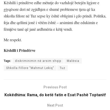
Këshilli i prindërve edhe mëtutje do vazhdojë betejën ligjore e
gjyqësore deri në zgjidhjen e shumë problemeve tjera që ka
shkolla fillore në Tuz sepse ky është obligimi i çdo prindi. Politika,
feja dhe qellimi jonë i vëtëm është – arsimimi dhe edukimin e
fëmijëve tanë që janë ardhmëria e këtij vendi.
Me respekt.
Këshilli i Prindërve
Tags:
diskriminimin në arsim shqip
Malësia
Shkolla Fillore "Mahmut Lekiq"
Tuz
Previous Post
Kokëdhima: Rama, do ketë fatin e Esat Pashë Toptanit!
Next Post