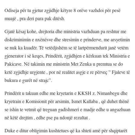
Odiseja për tu gjetur zgjidhje këtyre 8 orëve vazhdoi për pesë
muajë , pra deri para pak ditësh.
Gjatë kësaj kohe, drejtoria dhe ministria vazhduan pa reshtur me
diskriminimin e nxënësve dhe stresimin e prinderve, me arsyetimin
se nuk ka kuadër. Të vetëdjishëm se të lartpërmendurit janë vetëm
gjenerator i së keqes, Prindërit, zgjidhjen e kërkuan tek Ministria e
Pakicave. Në takimin me ministrin Met Zenka u premtua se do
ketë zgjidhje urgjente , por në realitet asgje e re përveç ” Fjaleve të
bukura e gurët në strajc”.
Prindërit u takuan edhe me kryetarin e KKSH z. Nimanbegu dhe
kryetrain e Komisionit për arsimin, Ismet Kallaba , që duhet thënë
se ishin te vetmit që treguan gadishmeri e madje edhe u angazhuan
në këtë drejtim , edhe pse pa ndonjë rezultat .
Duke e ditur obligimin kushtetues që ka shteti amë për shqiptarët