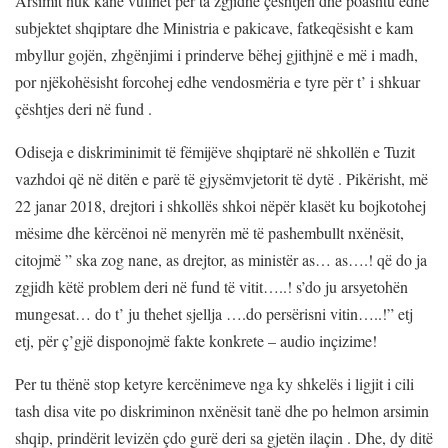
Arsimit nuk kanë vullnet për ta zgjidhë çështjen dhe poashtu edhe
subjektet shqiptare dhe Ministria e pakicave, fatkeqësisht e kam
mbyllur gojën, zhgënjimi i prinderve bëhej gjithjnë e më i madh,
por njëkohësisht forcohej edhe vendosmëria e tyre për t’ i shkuar
çështjes deri në fund .
Odiseja e diskriminimit të fëmijëve shqiptarë në shkollën e Tuzit
vazhdoi që në ditën e parë të gjysëmvjetorit të dytë . Pikërisht, më
22 janar 2018, drejtori i shkollës shkoi nëpër klasët ku bojkotohej
mësime dhe kërcënoi në menyrën më të pashembullt nxënësit,
citojmë ” ska zog nane, as drejtor, as ministër as… as….! që do ja
zgjidh këtë problem deri në fund të vitit…..! s’do ju arsyetohën
mungesat… do t’ ju thehet sjellja ….do persërisni vitin…..!” etj
etj, për ç’gjë disponojmë fakte konkrete – audio inçizime!
Per tu thënë stop ketyre kercënimeve nga ky shkelës i ligjit i cili
tash disa vite po diskriminon nxënësit tanë dhe po helmon arsimin
shqip, prindërit levizën çdo gurë deri sa gjetën ilaçin . Dhe, dy ditë