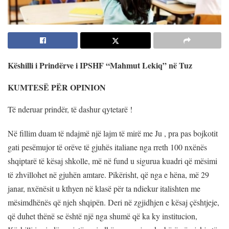
Këshilli i Prindërve i IPSHF “Mahmut Lekiq” në Tuz
KUMTESË PËR OPINION
Të nderuar prindër, të dashur qytetarë !
Në fillim duam të ndajmë një lajm të mirë me Ju , pra pas bojkotit
gati pesëmujor të orëve të gjuhës italiane nga rreth 100 nxënës
shqiptarë të kësaj shkolle, më në fund u sigurua kuadri që mësimi
të zhvillohet në gjuhën amtare. Pikërisht, që nga e hëna, më 29
janar, nxënësit u kthyen në klasë për ta ndiekur italishten me
mësimdhënës që njeh shqipën. Deri në zgjidhjen e kësaj çështjeje,
që duhet thënë se është një nga shumë që ka ky institucion,