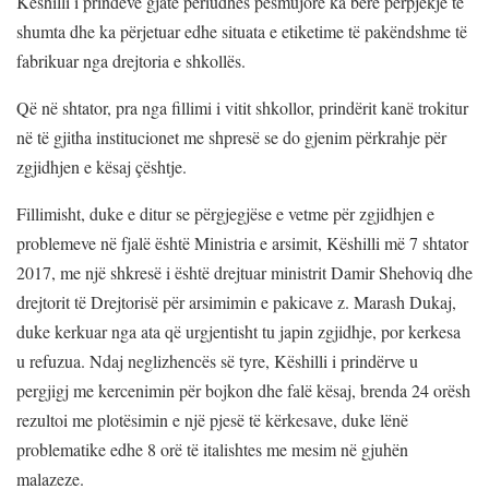
Këshilli i prindëve gjatë periudhës pesmujore ka bërë përpjekje të
shumta dhe ka përjetuar edhe situata e etiketime të pakëndshme të
fabrikuar nga drejtoria e shkollës.
Që në shtator, pra nga fillimi i vitit shkollor, prindërit kanë trokitur
në të gjitha institucionet me shpresë se do gjenim përkrahje për
zgjidhjen e kësaj çështje.
Fillimisht, duke e ditur se përgjegjëse e vetme për zgjidhjen e
problemeve në fjalë është Ministria e arsimit, Këshilli më 7 shtator
2017, me një shkresë i është drejtuar ministrit Damir Shehoviq dhe
drejtorit të Drejtorisë për arsimimin e pakicave z. Marash Dukaj,
duke kerkuar nga ata që urgjentisht tu japin zgjidhje, por kerkesa
u refuzua. Ndaj neglizhencës së tyre, Këshilli i prindërve u
pergjigj me kercenimin për bojkon dhe falë kësaj, brenda 24 orësh
rezultoi me plotësimin e një pjesë të kërkesave, duke lënë
problematike edhe 8 orë të italishtes me mesim në gjuhën
malazeze.