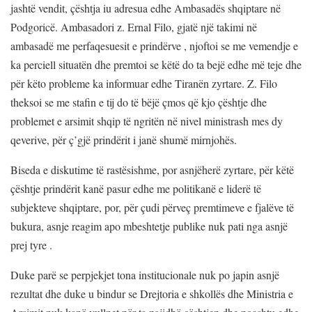
jashtë vendit, çështja iu adresua edhe Ambasadës shqiptare në
Podgoricë. Ambasadori z. Ernal Filo, gjatë një takimi në
ambasadë me perfaqesuesit e prindërve , njoftoi se me vemendje e
ka perciell situatën dhe premtoi se këtë do ta bejë edhe më teje dhe
për këto probleme ka informuar edhe Tiranën zyrtare. Z. Filo
theksoi se me stafin e tij do të bëjë çmos që kjo çështje dhe
problemet e arsimit shqip të ngritën në nivel ministrash mes dy
qeverive, për ç’gjë prindërit i janë shumë mirnjohës.
Biseda e diskutime të rastësishme, por asnjëherë zyrtare, për këtë
çështje prindërit kanë pasur edhe me politikanë e liderë të
subjekteve shqiptare, por, për çudi përveç premtimeve e fjalëve të
bukura, asnje reagim apo mbeshtetje publike nuk pati nga asnjë
prej tyre .
Duke parë se perpjekjet tona institucionale nuk po japin asnjë
rezultat dhe duke u bindur se Drejtoria e shkollës dhe Ministria e