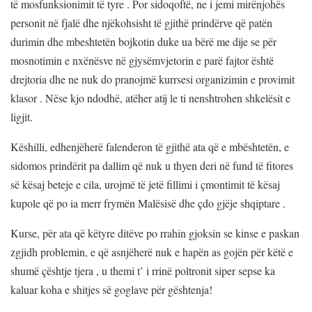
të mosfunksionimit të tyre . Por sidoqoftë, ne i jemi mirënjohës
personit në fjalë dhe njëkohsisht të gjithë prindërve që patën
durimin dhe mbeshtetën bojkotin duke ua bërë me dije se për
mosnotimin e nxënësve në gjysëmvjetorin e parë fajtor është
drejtoria dhe ne nuk do pranojmë kurrsesi organizimin e provimit
klasor . Nëse kjo ndodhë, atëher atij le ti nenshtrohen shkelësit e
ligjit.
Këshilli, edhenjëherë falenderon të gjithë ata që e mbështetën, e
sidomos prindërit pa dallim që nuk u thyen deri në fund të fitores
së kësaj beteje e cila, urojmë të jetë fillimi i çmontimit të kësaj
kupole që po ia merr frymën Malësisë dhe çdo gjëje shqiptare .
Kurse, për ata që këtyre ditëve po rrahin gjoksin se kinse e paskan
zgjidh problemin, e që asnjëherë nuk e hapën as gojën për këtë e
shumë çështje tjera , u themi t’ i rrinë poltronit siper sepse ka
kaluar koha e shitjes së goglave për gështenja!