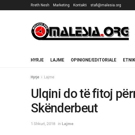
Rreth Nesh
Marketing
Kontakti
stafi@malesia.org
HYRJE
LAJME
OPINIONE/EDITORIALE
ETNI
Hyrje
Lajme
Ulqini do të fitoj p
Skënderbeut
1 Shkurt, 2018
in
Lajme