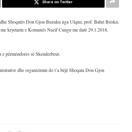
Share on Twitter
dhe Shoqatës Don Gjon Buzuku nga Ulqini, prof. Bahri Brisku,
m me kryetarin e Komunës Nazif Cungu me datë 29.1.2018,
tjen e përmendores së Skenderbeut.
istrative dhe organizimin do t’a bëjë Shoqata Don Gjon