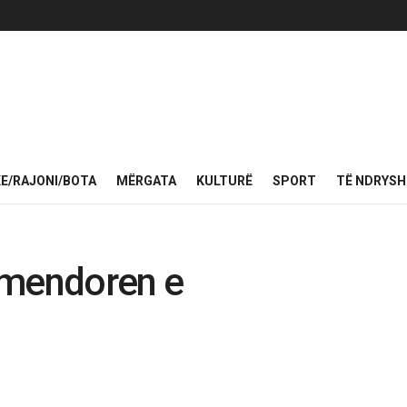
KE/RAJONI/BOTA
MËRGATA
KULTURË
SPORT
TË NDRYS
ërmendoren e