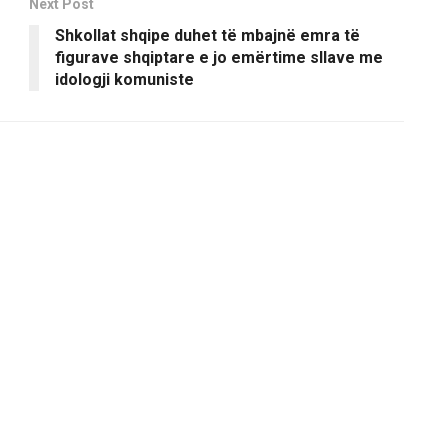
Next Post
Shkollat shqipe duhet të mbajnë emra të
figurave shqiptare e jo emërtime sllave me
idologji komuniste