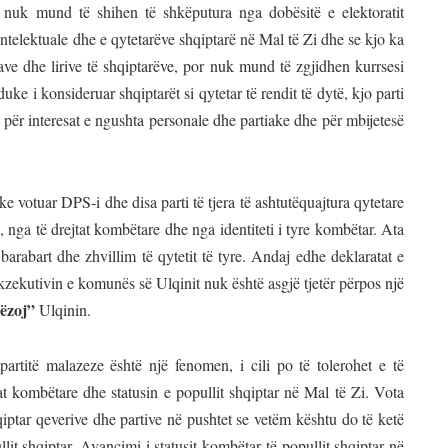
 nuk mund të shihen të shkëputura nga dobësitë e elektoratit
 intelektuale dhe e qytetarëve shqiptarë në Mal të Zi dhe se kjo ka
ve dhe lirive të shqiptarëve, por nuk mund të zgjidhen kurrsesi
uke i konsideruar shqiptarët si qytetar të rendit të dytë, kjo parti
t për interesat e ngushta personale dhe partiake dhe për mbijetesë
e votuar DPS-i dhe disa parti të tjera të ashtutëquajtura qytetare
, nga të drejtat kombëtare dhe nga identiteti i tyre kombëtar. Ata
barabart dhe zhvillim të qytetit të tyre. Andaj edhe deklaratat e
zekutivin e komunës së Ulqinit nuk është asgjë tjetër përpos një
jëzoj”
Ulqinin.
artitë malazeze është një fenomen, i cili po të tolerohet e të
at kombëtare dhe statusin e popullit shqiptar në Mal të Zi. Vota
qiptar qeverive dhe partive në pushtet se vetëm kështu do të ketë
lit shqiptar. Avancimi i statusit kombëtar të popullit shqiptar në