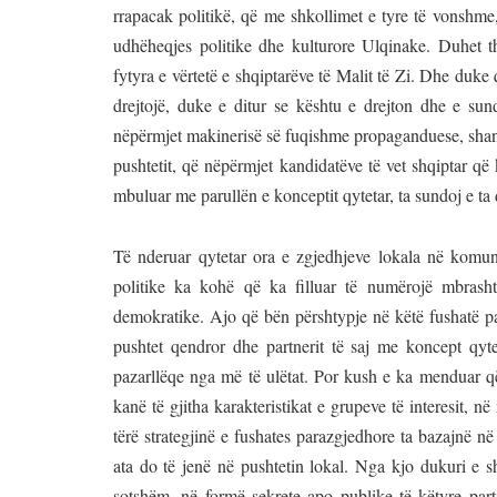
rrapacak politikë, që me shkollimet e tyre të vonshme,
udhëheqjes politike dhe kulturore Ulqinake. Duhet 
fytyra e vërtetë e shqiptarëve të Malit të Zi. Dhe duke 
drejtojë, duke e ditur se kështu e drejton dhe e su
nëpërmjet makinerisë së fuqishme propaganduese, shant
pushtetit, që nëpërmjet kandidatëve të vet shqiptar q
mbuluar me parullën e konceptit qytetar, ta sundoj e ta 
Të nderuar qytetar ora e zgjedhjeve lokala në komunë
politike ka kohë që ka filluar të numërojë mbrasht
demokratike. Ajo që bën përshtypje në këtë fushatë pa
pushtet qendror dhe partnerit të saj me koncept qyte
pazarllëqe nga më të ulëtat. Por kush e ka menduar që 
kanë të gjitha karakteristikat e grupeve të interesit, 
tërë strategjinë e fushates parazgjedhore ta bazajnë n
ata do të jenë në pushtetin lokal. Nga kjo dukuri e s
sotshëm, në formë sekrete apo publike të këtyre part