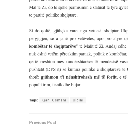
Mal të Zi, do të sjellë përmisimin e statusit të tyre qy
te partitë politike shqiptare.
Si do qoftë, gjithçka varet nga votuesit shqiptar Ul
përgjigjen, se a janë pro vetëvetes, apo pro atyre 
kombëtar të shqiptarëve”
të Malit të Zi. Andaj edhe 
nuk është vetëm përcaktim partiak, politik e kombëtar, 
që të rreshton mes kundërshtarëve të mendësisë vasale
pushtetit (DPS-it) se kultura politike e shqiptarëve 
gjithmon t’i nënshtrohesh më të fortit, e t
thotë:
populli trim, fisnik dhe bujar.
Tags:
Qani Osmani
Ulqini
Previous Post