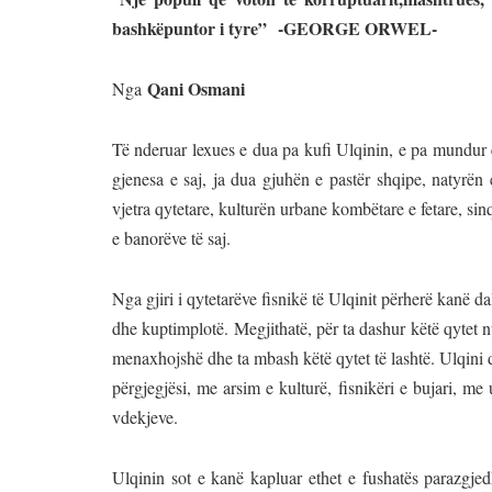
bashkëpuntor i tyre”
-GEORGE ORWEL-
Qani Osmani
Nga
Të nderuar lexues e dua pa kufi Ulqinin, e pa mundur 
gjenesa e saj, ja dua gjuhën e pastër shqipe, natyrën
vjetra qytetare, kulturën urbane kombëtare e fetare, sinq
e banorëve të saj.
Nga gjiri i qytetarëve fisnikë të Ulqinit përherë kanë 
dhe kuptimplotë. Megjithatë, për ta dashur këtë qytet n
menaxhojshë dhe ta mbash këtë qytet të lashtë. Ulqini 
përgjegjësi, me arsim e kulturë, fisnikëri e bujari, m
vdekjeve.
Ulqinin sot e kanë kapluar ethet e fushatës parazgjed