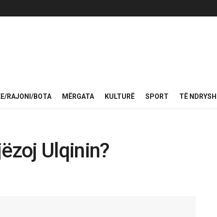
KE/RAJONI/BOTA
MËRGATA
KULTURË
SPORT
TË NDRYS
jëzoj Ulqinin?