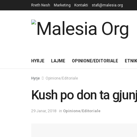
Rreth Nesh
Marketing
Kontakti
stafi@malesia.org
HYRJE
LAJME
OPINIONE/EDITORIALE
ETNI
Hyrje
Opinione/Editoriale
Kush po don ta gjun
29 Janar, 2018
in
Opinione/Editoriale