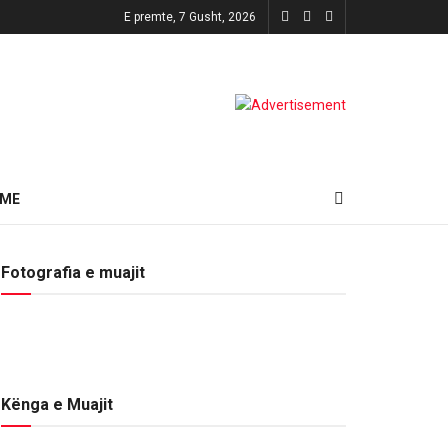
E premte, 7 Gusht, 2026
HME
Fotografia e muajit
Kënga e Muajit