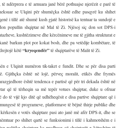
 të ndërprera e të arnuara janë bërë pothuajse njerëzit e parë të
theksuar se Ulqini për shumëçka është edhe pasqyrë ku shihet
qenë i tillë atë shumë kush gjatë historisë ka tentuar ta sundojë e
ndon popullin shqiptar në Mal të Zi. Njësoj siç don sot DPS-i
azheve, kushtëzimeve dhe kërcënimeve me të gjitha strukturat e
ë kanë barkun plot por kokat bosh, dhe pa vetëdije kombëtare, të
“kryeqendër”
drejtojë këtë
të shqiptarëve të Malit të Zi.
n e Ulqinit numëron tik-taket e fundit. Dhe se për disa parti
ë. Gjithçka është në lojë, përveç moralit, etikës dhe frymës
razgjedhore është tendenca e partisë që për tri dekada është në
tar që të tërheqin sa më tepër votues shqiptar, duke u ofruar
do të vijë kjo ditë që udhëheqësit e disa partive shqiptare që i
në mungesë të programeve, platformave të bëjnë thirje publike dhe
ë kërkesën e votës shqiptare pasi ato janë më afër DPS-it, dhe se
hëmtuar po shihet qartë se funksionimi i tillë i kahmotshëm e i
ive politike shqiptare ka prodhuar që shqiptarët e këtushëm të