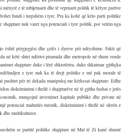
i mënyrë e të mbijetuarit dhe të vepruarit politik të këtyre partive
rohet fundi i turpshëm i tyre. Pra ka kohë që këto parti politike
ve shqiptare nuk varet nga potenciali i tyre politik, por vetëm nga
 është përgjegjësi dhe çelës i dyerve për ndryshime. Fakti që
ekada në këtë shtet ndërtoi piramida dhe metropole në shum vende
animet shqiptare duke i lërë shkretërira, duke shkatruar gjithçka
endëlindjen e tyre nuk ka të drejt politike e më pak morale të
 në pushtet për tri dekada manipuloj me kërkesat shqiptare. Edhe
don diskriminimi i thellë i shqiptarëve në të gjitha fushat e jetës
konomik, mungojnë investimet kapitale publike dhe private në
jë potencial mahnitës turistik, diskriminimi i thellë në sferën e
ik dhe multikulturor.
hueshëm se partitë politike shqiptare në Mal të Zi kanë shumë