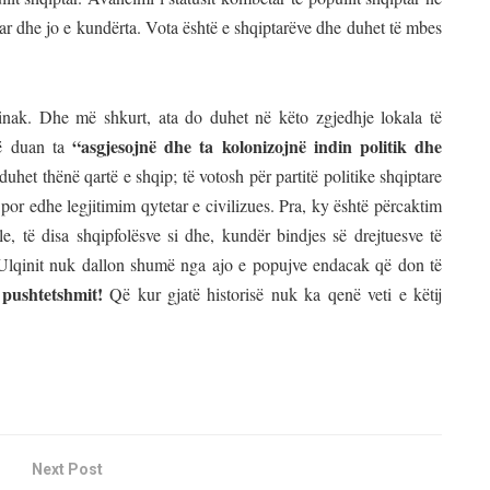
tetar dhe jo e kundërta. Vota është e shqiptarëve dhe duhet të mbes
qinak. Dhe më shkurt, ata do duhet në këto zgjedhje lokala të
“asgjesojnë dhe ta kolonizojnë indin politik dhe
që duan ta
duhet thënë qartë e shqip; të votosh për partitë politike shqiptare
por edhe legjitimim qytetar e civilizues. Pra, ky është përcaktim
, të disa shqipfolësve si dhe, kundër bindjes së drejtuesve të
të Ulqinit nuk dallon shumë nga ajo e popujve endacak që don të
ë pushtetshmit!
Që kur gjatë historisë nuk ka qenë veti e këtij
Next Post