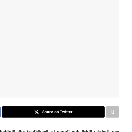
Share on Twitter
 hajdutë dhe tradhëtarë, ai popull nuk është viktimë, por