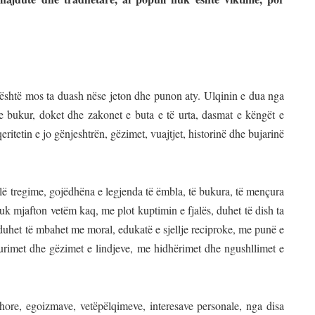
është mos ta duash nëse jeton dhe punon aty. Ulqinin e dua nga
 e bukur, doket dhe zakonet e buta e të urta, dasmat e këngët e
eritetin e jo gënjeshtrën, gëzimet, vuajtjet, historinë dhe bujarinë
dalë tregime, gojëdhëna e legjenda të ëmbla, të bukura, të mençura
uk mjafton vetëm kaq, me plot kuptimin e fjalës, duhet të dish ta
duhet të mbahet me moral, edukatë e sjellje reciproke, me punë e
e urimet dhe gëzimet e lindjeve, me hidhërimet dhe ngushllimet e
hore, egoizmave, vetëpëlqimeve, interesave personale, nga disa