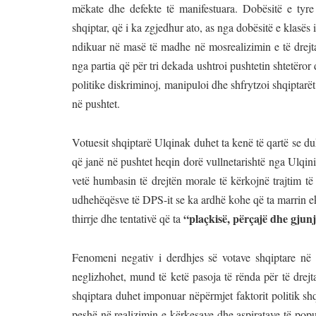
mëkate dhe defekte të manifestuara. Dobësitë e tyre
shqiptar, që i ka zgjedhur ato, as nga dobësitë e klasës
ndikuar në masë të madhe në mosrealizimin e të drejta
nga partia që për tri dekada ushtroi pushtetin shtetëror d
politike diskriminoj, manipuloi dhe shfrytzoi shqiptarë
në pushtet.
Votuesit shqiptarë Ulqinak duhet ta kenë të qartë se duk
që janë në pushtet heqin dorë vullnetarishtë nga Ulqini
vetë humbasin të drejtën morale të kërkojnë trajtim të 
udhehëqësve të DPS-it se ka ardhë kohe që ta marrin ek
“plaçkisë, përçajë dhe gjun
thirrje dhe tentativë që ta
Fenomeni negativ i derdhjes së votave shqiptare në p
neglizhohet, mund të ketë pasoja të rënda për të drejt
shqiptara duhet imponuar nëpërmjet faktorit politik sh
peshë në realizimin e kërkesave dhe aspiratave të popul