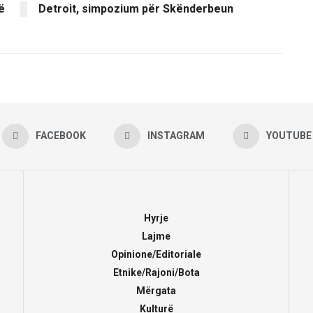
ë
Detroit, simpozium për Skënderbeun
FACEBOOK
INSTAGRAM
YOUTUBE
Hyrje
Lajme
Opinione/Editoriale
Etnike/Rajoni/Bota
Mërgata
Kulturë