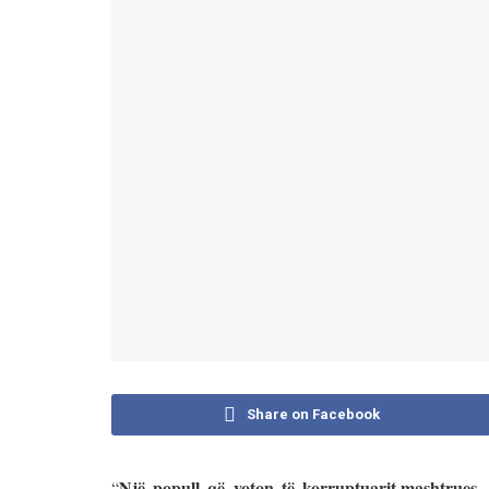
Share on Facebook
Një popull që voton të korruptuarit,mashtrues,
“