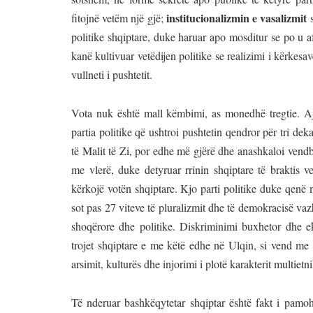
institucionalizmin e vasalizmit
fitojnë vetëm një gjë;
s
politike shqiptare, duke haruar apo mosditur se po u af
kanë kultivuar vetëdijen politike se realizimi i kërkesa
vullneti i pushtetit.
Vota nuk është mall këmbimi, as monedhë tregtie. Ajo
partia politike që ushtroi pushtetin qendror për tri d
të Malit të Zi, por edhe më gjërë dhe anashkaloi vendb
me vlerë, duke detyruar rrinin shqiptare të braktis v
kërkojë votën shqiptare. Kjo parti politike duke qenë
sot pas 27 viteve të pluralizmit dhe të demokracisë vazh
shoqërore dhe politike. Diskriminimi buxhetor dhe e
trojet shqiptare e me këtë edhe në Ulqin, si vend me n
arsimit, kulturës dhe injorimi i plotë karakterit multietn
Të nderuar bashkëqytetar shqiptar është fakt i pamo