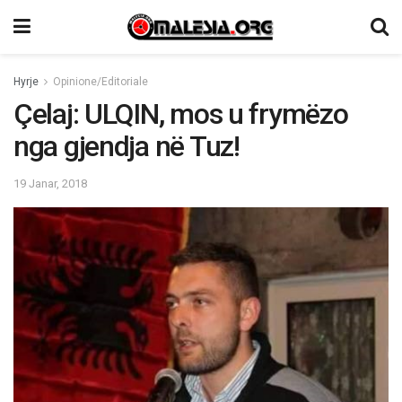
Hyrje
Opinione/Editoriale
Çelaj: ULQIN, mos u frymëzo
nga gjendja në Tuz!
19 Janar, 2018