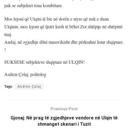
pak se subjektet tona kombëtare.
Mos lejoni që Ulqini të bie në dorën e atyre që nuk e duan
Ulqinin, mos lejoni që tjetër kush të bëhet Zot shtëpije në shtëpinë
tuaj.
Andaj, në zgjedhje dilni masovikisht dhe përkrahni listat shqiptare.
!
SUKSESE subjekteve shqiptare në ULQIN!
Asdren Çelaj, politolog
Tags:
Asdren Çelaj
Previous Post
Gjonaj: Në prag të zgjedhjeve vendore në Ulqin të
shmanget skenari i Tuzit