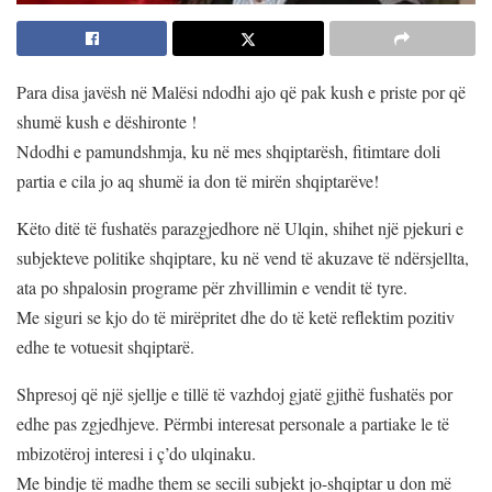
Para disa javësh në Malësi ndodhi ajo që pak kush e priste por që
shumë kush e dëshironte !
Ndodhi e pamundshmja, ku në mes shqiptarësh, fitimtare doli
partia e cila jo aq shumë ia don të mirën shqiptarëve!
Këto ditë të fushatës parazgjedhore në Ulqin, shihet një pjekuri e
subjekteve politike shqiptare, ku në vend të akuzave të ndërsjellta,
ata po shpalosin programe për zhvillimin e vendit të tyre.
Me siguri se kjo do të mirëpritet dhe do të ketë reflektim pozitiv
edhe te votuesit shqiptarë.
Shpresoj që një sjellje e tillë të vazhdoj gjatë gjithë fushatës por
edhe pas zgjedhjeve. Përmbi interesat personale a partiake le të
mbizotëroj interesi i ç’do ulqinaku.
Me bindje të madhe them se secili subjekt jo-shqiptar u don më