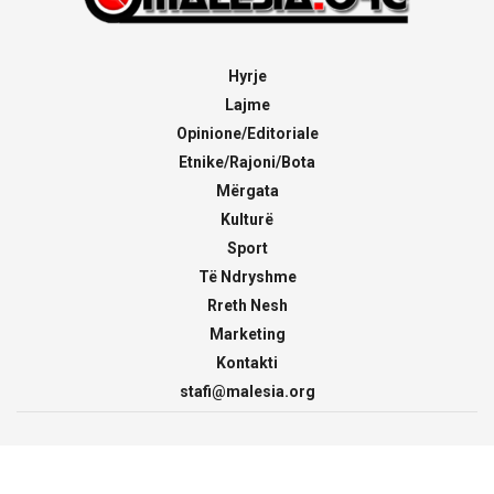
Hyrje
Lajme
Opinione/Editoriale
Etnike/Rajoni/Bota
Mërgata
Kulturë
Sport
Të Ndryshme
Rreth Nesh
Marketing
Kontakti
stafi@malesia.org
© 2000 - 2026
malesia.org