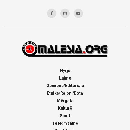
Hyrje
Lajme
Opinione/Editoriale
Etnike/Rajoni/Bota
Mërgata
Kulturë
Sport
Të Ndryshme