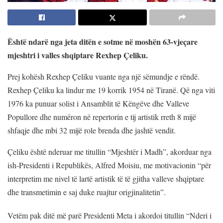
Është ndarë nga jeta ditën e sotme në moshën 63-vjeçare
mjeshtri i valles shqiptare Rexhep Çeliku.
Prej kohësh Rexhep Çeliku vuante nga një sëmundje e rëndë.
Rexhep Çeliku ka lindur me 19 korrik 1954 në Tiranë. Që nga viti
1976 ka punuar solist i Ansamblit të Këngëve dhe Valleve
Popullore dhe numëron në repertorin e tij artistik rreth 8 mijë
shfaqje dhe mbi 32 mijë role brenda dhe jashtë vendit.
Çeliku është nderuar me titullin “Mjeshtër i Madh”, akorduar nga
ish-Presidenti i Republikës, Alfred Moisiu, me motivacionin “për
interpretim me nivel të lartë artistik të të gjitha valleve shqiptare
dhe transmetimin e saj duke ruajtur origjinalitetin”.
Vetëm pak ditë më parë Presidenti Meta i akordoi titullin “Nderi i