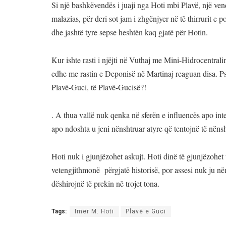
Si një bashkëvendës i juaji nga Hoti mbi Plavë, një vend
malazias, për deri sot jam i zhgënjyer në të thirrurit e po
dhe jashtë tyre sepse heshtën kaq gjatë për Hotin.
Kur ishte rasti i njëjti në Vuthaj me Mini-Hidrocentrali
edhe me rastin e Deponisë në Martinaj reaguan disa. Pse
Plavë-Guci, të Plavë-Gucisë?!
. A thua vallë nuk qenka në sferën e influencës apo int
apo ndoshta u jeni nënshtruar atyre që tentojnë të nën
Hoti nuk i gjunjëzohet askujt. Hoti dinë të gjunjëzohet
vetengjithmonë përgjatë historisë, por assesi nuk ju në
dëshirojnë të prekin në trojet tona.
Tags:
Imer M. Hoti
Plavë e Guci