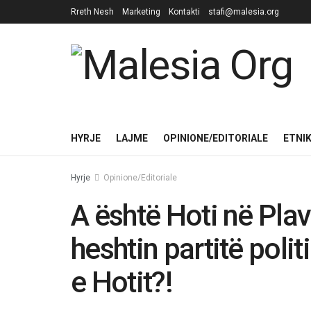
Rreth Nesh
Marketing
Kontakti
stafi@malesia.org
HYRJE
LAJME
OPINIONE/EDITORIALE
ETNI
Hyrje
Opinione/Editoriale
A është Hoti në Pla
heshtin partitë polit
e Hotit?!