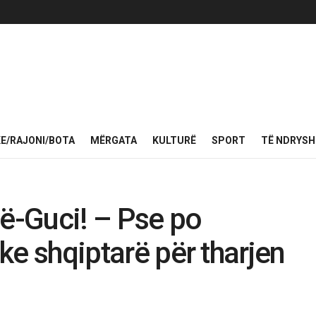
KE/RAJONI/BOTA
MËRGATA
KULTURË
SPORT
TË NDRYS
vë-Guci! – Pse po
ike shqiptarë për tharjen