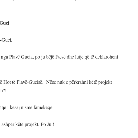
-Guci
ë-Guci,
 nga Plavë Gucia, po ju bëjë Ftesë dhe lutje që të deklaroheni
në Hot të Plavë-Gucisë. Nëse nuk e përkrahni këtë projekt
im?!
htje i kësaj nisme famëkeqe.
 ashpër këtë projekt. Po Ju !