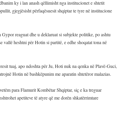
banim ky i lan anash qëllimisht nga institucionet e shtetit
pullit, gjegjësisht përfaqësuesit shqiptar te tyre në institucione
n Gypor reaguat dhe u deklaruat si subjekte politike, po ashtu
 vallë heshtni për Hotin si partitë, e edhe shoqatat tona në
eresit tuaj, apo ndoshta për Ju, Hoti nuk na qenka në Plavë-Guci,
shtrojnë Hotin në bashkëpunim me aparatin shtetëror malazias.
 vetëm para Flamurit Kombëtar Shqiptar, siç e ka treguar
nshtrohet apetiteve të atyre që me dorën shkatërrimtare