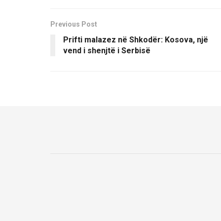
Previous Post
Prifti malazez në Shkodër: Kosova, një
vend i shenjtë i Serbisë