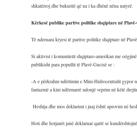
shkatërroj dhe bukuritë që na i ka dhënë nëna natyrë.
Kërkesë publike partive politike shqiptare në Plavë
Të nderuara kryesi të partive politike shqiptare në Plav
Si aktivist i komunitetit shqiptaro-amerikan me origjinë
publikisht para popullit të Plavë-Gucisë se :
-A e përkrahni ndërtimin e Mini-Hidrocentralit gypor 
fantazmë a kini ndërmarrë ndonjë veprim në këtë drejt
Heshtja dhe mos deklarimi i juaj është aprovim në hes
Hoti dhe hotjanët janë deklaruar qartë se kundërshtojnë