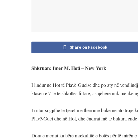
Share on Facebook
Shkruan: Imer M. Hoti – New York
I lindur në Hot të Plavë-Gucisë dhe po aty në vendlind
klasën e 7-të të shkollës fillore, asnjëherë nuk më ikë n
I rritur si gjithë të tjerët me thërrime buke në ato troj
Plavë-Guci dhe në Hot, dhe ëndrrat më te bukura ende 
Dora e njeriut ka bërë mrekullitë e botës për të mirën e