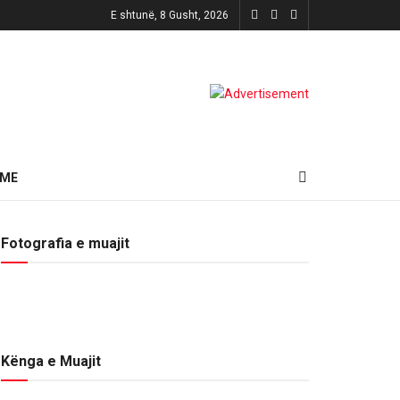
E shtunë, 8 Gusht, 2026
HME
Fotografia e muajit
Kënga e Muajit