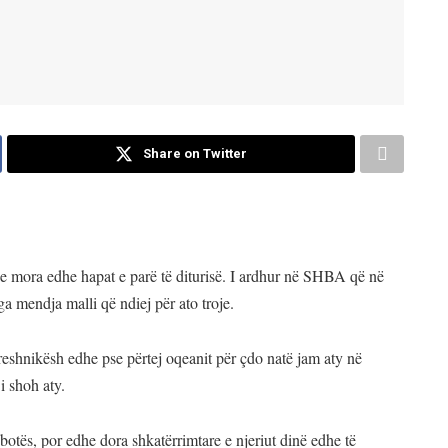
Share on Twitter
je mora edhe hapat e parë të diturisë. I ardhur në SHBA që në
ga mendja malli që ndiej për ato troje.
e kreshnikësh edhe pse përtej oqeanit për çdo natë jam aty në
i sho
h aty.
 botës, por edhe dora shkatërrimtare e njeriut dinë edhe të