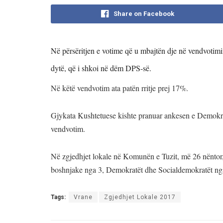
Share on Facebook
Në përsëritjen e votime që u mbajtën dje në vendvoti
dytë, që i shkoi në dëm DPS-së.
Në këtë vendvotim ata patën rritje prej 17%.
Gjykata Kushtetuese kishte pranuar ankesen e Demokratë
vendvotim.
Në zgjedhjet lokale në Komunën e Tuzit, më 26 nënto
boshnjake nga 3, Demokratët dhe Socialdemokratët
Tags:
Vrane
Zgjedhjet Lokale 2017