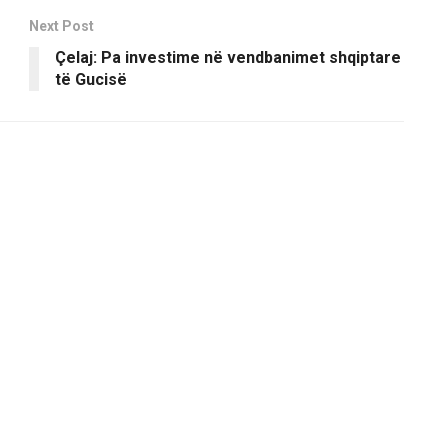
Next Post
Çelaj: Pa investime në vendbanimet shqiptare
të Gucisë