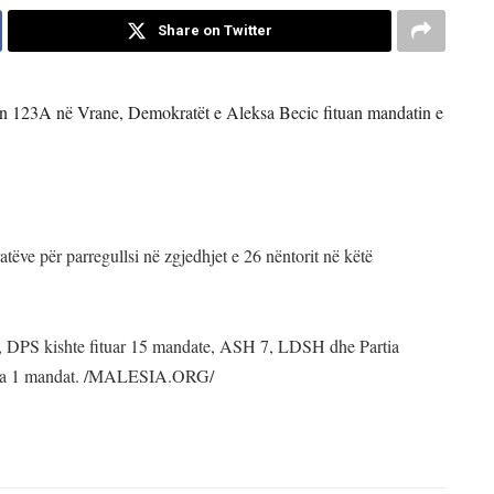
Share on Twitter
min 123A në Vrane, Demokratët e Aleksa Becic fituan mandatin e
ve për parregullsi në zgjedhjet e 26 nëntorit në këtë
r, DPS kishte fituar 15 mandate, ASH 7, LDSH dhe Partia
 nga 1 mandat. /MALESIA.ORG/