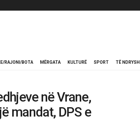
KE/RAJONI/BOTA
MËRGATA
KULTURË
SPORT
TË NDRYS
edhjeve në Vrane,
jë mandat, DPS e