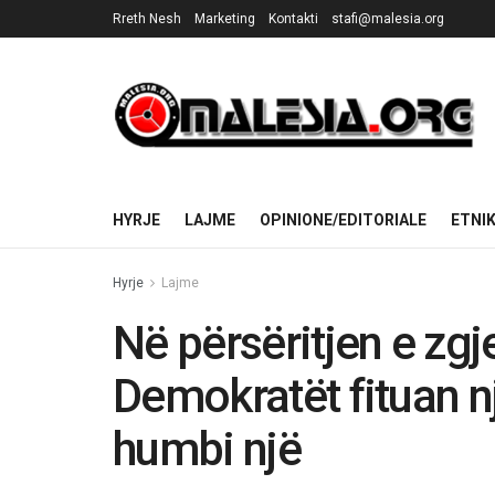
Rreth Nesh
Marketing
Kontakti
stafi@malesia.org
HYRJE
LAJME
OPINIONE/EDITORIALE
ETNI
Hyrje
Lajme
Në përsëritjen e zgj
Demokratët fituan n
humbi një