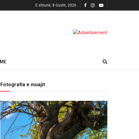
E shtunë, 8 Gusht, 2026
HME
Fotografia e muajit