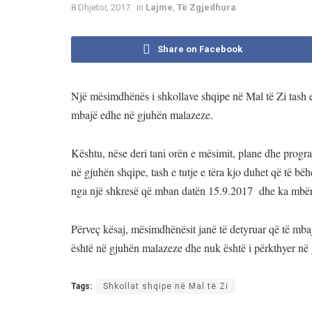
8 Dhjetor, 2017
in
Lajme
,
Të Zgjedhura
Share on Facebook
Një mësimdhënës i shkollave shqipe në Mal të Zi tash e 
mbajë edhe në gjuhën malazeze.
Kështu, nëse deri tani orën e mësimit, plane dhe progra
në gjuhën shqipe, tash e tutje e tëra kjo duhet që të 
nga një shkresë që mban datën 15.9.2017 dhe ka mbërritu
Përveç kësaj, mësimdhënësit janë të detyruar që të mbajn
është në gjuhën malazeze dhe nuk është i përkthyer në
Tags:
Shkollat shqipe në Mal të Zi