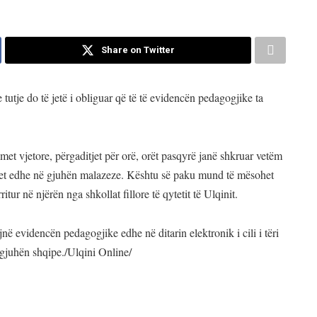
Share on Twitter
tutje do të jetë i obliguar që të të evidencën pedagogjike ta
met vjetore, përgaditjet për orë, orët pasqyrë janë shkruar vetëm
bëhet edhe në gjuhën malazeze. Kështu së paku mund të mësohet
r në njërën nga shkollat fillore të qytetit të Ulqinit.
ë evidencën pedagogjike edhe në ditarin elektronik i cili i tëri
 gjuhën shqipe./Ulqini Online/