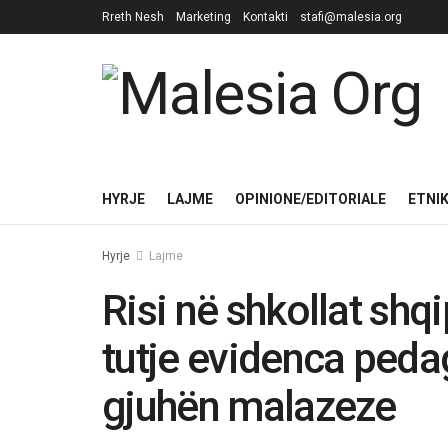
Rreth Nesh
Marketing
Kontakti
stafi@malesia.org
HYRJE
LAJME
OPINIONE/EDITORIALE
ETNI
Hyrje
Lajme
Risi në shkollat shqi
tutje evidenca peda
gjuhën malazeze