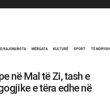
KE/RAJONI/BOTA
MËRGATA
KULTURË
SPORT
TË NDRYS
pe në Mal të Zi, tash e
gogjike e tëra edhe në