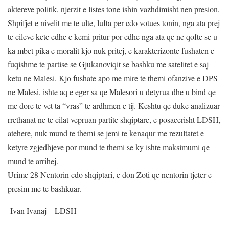
aktereve politik, njerzit e listes tone ishin vazhdimisht nen presion.
Shpifjet e nivelit me te ulte, lufta per cdo votues tonin, nga ata prej
te cileve kete edhe e kemi pritur por edhe nga ata qe ne qofte se u
ka mbet pika e moralit kjo nuk pritej, e karakterizonte fushaten e
fuqishme te partise se Gjukanoviqit se bashku me satelitet e saj
ketu ne Malesi. Kjo fushate apo me mire te themi ofanzive e DPS
ne Malesi, ishte aq e eger sa qe Malesori u detyrua dhe u bind qe
me dore te vet ta “vras” te ardhmen e tij. Keshtu qe duke analizuar
rrethanat ne te cilat vepruan partite shqiptare, e posacerisht LDSH,
atehere, nuk mund te themi se jemi te kenaqur me rezultatet e
ketyre zgjedhjeve por mund te themi se ky ishte maksimumi qe
mund te arrihej.
Urime 28 Nentorin cdo shqiptari, e don Zoti qe nentorin tjeter e
presim me te bashkuar.
Ivan Ivanaj – LDSH