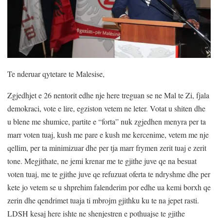
Te nderuar qytetare te Malesise,
Zgjedhjet e 26 nentorit edhe nje here treguan se ne Mal te Zi, fjala
demokraci, vote e lire, egziston vetem ne leter. Votat u shiten dhe
u blene me shumice, partite e “forta” nuk zgjedhen menyra per ta
marr voten tuaj, kush me pare e kush me kercenime, vetem me nje
qellim, per ta minimizuar dhe per tja marr frymen zerit tuaj e zerit
tone. Megjithate, ne jemi krenar me te gjithe juve qe na besuat
voten tuaj, me te gjithe juve qe refuzuat oferta te ndryshme dhe per
kete jo vetem se u shprehim falenderim por edhe ua kemi borxh qe
zerin dhe qendrimet tuaja ti mbrojm gjithku ku te na jepet rasti.
LDSH kesaj here ishte ne shenjestren e pothuajse te gjithe