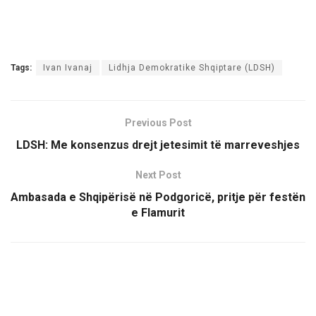
Tags:
Ivan Ivanaj
Lidhja Demokratike Shqiptare (LDSH)
Previous Post
LDSH: Me konsenzus drejt jetesimit të marreveshjes
Next Post
Ambasada e Shqipërisë në Podgoricë, pritje për festën
e Flamurit