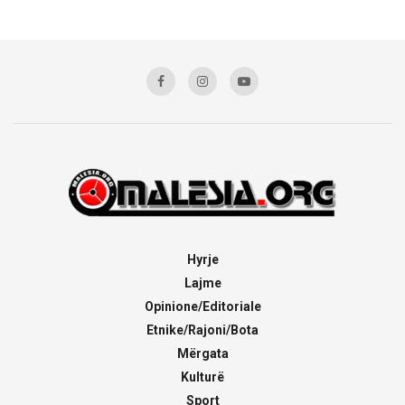
Hyrje
Lajme
Opinione/Editoriale
Etnike/Rajoni/Bota
Mërgata
Kulturë
Sport