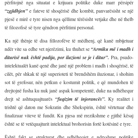
përfitojnë nga situatat e krijuara politike duke marr përsipër
“zgjidhjen”
e fateve të shoqërisë dhe kombit, panvarësisht se një
pjesë e mirë e tyre nisen nga qëllime tërësisht vetjake dhe në thelb
të filozofisë së tyre qëndron përfitimi personal.
Ka një thënje të disa fillozofëve të mëdhenj, që kanë mbijetuar
ndër vite sa edhe vet njerëzimi, ku thuhet se
“Armiku më i madh i
diturisë nuk është padija, por iluzioni se je i ditur”.
Pra, psudo-
intelektualët kanë qenë dhe janë një problem i madh i shoqërisë, të
cilët, për shkak të një superioteti të brendshëm iluzionar, i shohim
sot të grefosur, nën petkun e kostumit politik, e që mundohen të
drejtojnë fusha ku nuk janë aspak kompetentë, duke na udhëhequr
drejt së ashtuquajtuarës
“fuqizim të injorancës”.
Ky realitet i
trishtë që daton me Sokratin dhe Shekspirin, është vërtetuar dhe
finalizuar viteve të fundit. Ku pjesa më rrezikshme e gjithë kësaj
është se të vetëquajturit intelektual brohorisin fortë kotësinë e tyre.
Është fakt se strukturat dhe udhëheqjet e ndryshme politike