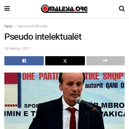
Hyrje
Opinione/Editoriale
Pseudo intelektualët
26 Nëntor, 2017