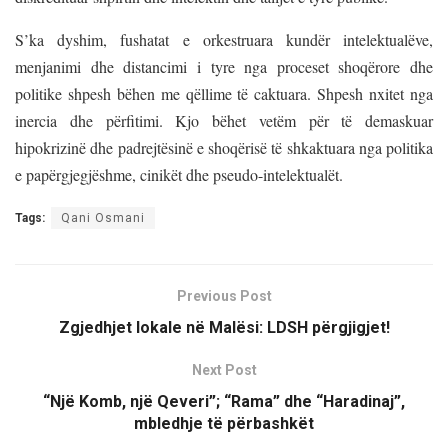
S’ka dyshim, fushatat e orkestruara kundër intelektualëve,
menjanimi dhe distancimi i tyre nga proceset shoqërore dhe
politike shpesh bëhen me qëllime të caktuara. Shpesh nxitet nga
inercia dhe përfitimi. Kjo bëhet vetëm për të demaskuar
hipokrizinë dhe padrejtësinë e shoqërisë të shkaktuara nga politika
e papërgjegjëshme, cinikët dhe pseudo-intelektualët.
Tags:
Qani Osmani
Previous Post
Zgjedhjet lokale në Malësi: LDSH përgjigjet!
Next Post
“Një Komb, një Qeveri”; “Rama” dhe “Haradinaj”,
mbledhje të përbashkët