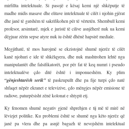
mirfillta intelektuale. Si pasojë e kësaj kemi një shkëputje të
madhe midis masave dhe elitave intelektuale të cilët i njohin gjërat
dhe janë të gatshëm të sakrifikohen për të vërtetën. Shembull kemi
profesor, arsimtarë, mjek e juristë të cilive asnjëherë nuk ua kemi
dëgjuar zërin sepse atyre nuk iu është dhënë hapsirë mediale.
Megjithatë, të mos harojmë se ekzistojnë shumë njerëz të cilët
kanë njohuri e ide të shkëlqyera, dhe nuk mashtrohen lehtë nga
manipulantët dhe falsifikatorët, por për fat të keq numri i pseudo
intelektualëve çdo ditë është i imponueshëm. Ky plim
“gënjeshtarësh serik”
të paskrupullt dhe pa fije turpi çdo natë
shfaqet nëpër ekranet e televizive, çdo mëngjes nëpër emisione të
radiove, paturpësisht zënë kolonat e shtypit etj.
Ky fenomen shumë negativ gjenë shprehjen e tij më të mirë në
lëvizjet politike. Ku problemi është se shumë nga këto njerëz që
janë pa vlera dhe pa asnjë bagazh të nevojshëm intelektual