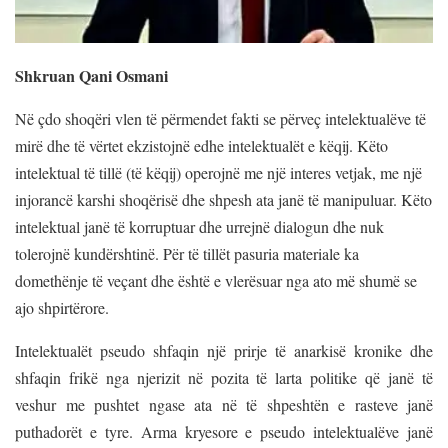
Shkruan Qani Osmani
Në çdo shoqëri vlen të përmendet fakti se përveç intelektualëve të
mirë dhe të vërtet ekzistojnë edhe intelektualët e këqij. Këto
intelektual të tillë (të këqij) operojnë me një interes vetjak, me një
injorancë karshi shoqërisë dhe shpesh ata janë të manipuluar. Këto
intelektual janë të korruptuar dhe urrejnë dialogun dhe nuk
tolerojnë kundërshtinë. Për të tillët pasuria materiale ka
domethënje të veçant dhe është e vlerësuar nga ato më shumë se
ajo shpirtërore.
Intelektualët pseudo shfaqin një prirje të anarkisë kronike dhe
shfaqin frikë nga njerizit në pozita të larta politike që janë të
veshur me pushtet ngase ata në të shpeshtën e rasteve janë
puthadorët e tyre. Arma kryesore e pseudo intelektualëve janë