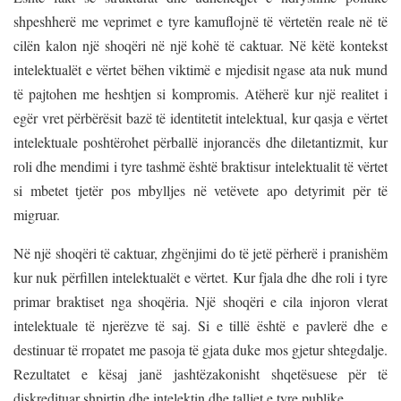
shpeshherë me veprimet e tyre kamuflojnë të vërtetën reale në të
cilën kalon një shoqëri në një kohë të caktuar. Në këtë kontekst
intelektualët e vërtet bëhen viktimë e mjedisit ngase ata nuk mund
të pajtohen me heshtjen si kompromis. Atëherë kur një realitet i
egër vret përbërësit bazë të identitetit intelektual, kur qasja e vërtet
intelektuale poshtërohet përballë injorancës dhe diletantizmit, kur
roli dhe mendimi i tyre tashmë është braktisur intelektualit të vërtet
si mbetet tjetër pos mbylljes në vetëvete apo detyrimit për të
migruar.
Në një shoqëri të caktuar, zhgënjimi do të jetë përherë i pranishëm
kur nuk përfillen intelektualët e vërtet. Kur fjala dhe dhe roli i tyre
primar braktiset nga shoqëria. Një shoqëri e cila injoron vlerat
intelektuale të njerëzve të saj. Si e tillë është e pavlerë dhe e
destinuar të rropatet me pasoja të gjata duke mos gjetur shtegdalje.
Rezultatet e kësaj janë jashtëzakonisht shqetësuese për të
diskredituar shpirtin dhe intelektin dhe talljet e tyre publike.