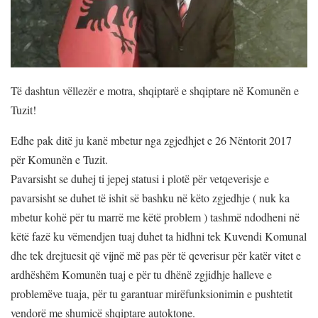
Të dashtun vëllezër e motra, shqiptarë e shqiptare në Komunën e
Tuzit!
Edhe pak ditë ju kanë mbetur nga zgjedhjet e 26 Nëntorit 2017
për Komunën e Tuzit.
Pavarsisht se duhej ti jepej statusi i plotë për vetqeverisje e
pavarsisht se duhet të ishit së bashku në këto zgjedhje ( nuk ka
mbetur kohë për tu marrë me këtë problem ) tashmë ndodheni në
këtë fazë ku vëmendjen tuaj duhet ta hidhni tek Kuvendi Komunal
dhe tek drejtuesit që vijnë më pas për të qeverisur për katër vitet e
ardhëshëm Komunën tuaj e për tu dhënë zgjidhje halleve e
problemëve tuaja, për tu garantuar mirëfunksionimin e pushtetit
vendorë me shumicë shqiptare autoktone.