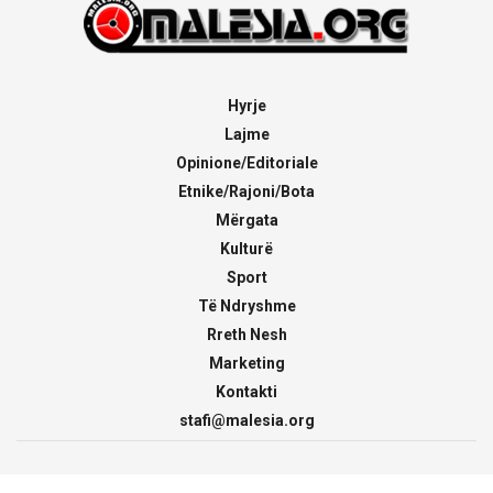
Hyrje
Lajme
Opinione/Editoriale
Etnike/Rajoni/Bota
Mërgata
Kulturë
Sport
Të Ndryshme
Rreth Nesh
Marketing
Kontakti
stafi@malesia.org
© 2000 - 2026
malesia.org