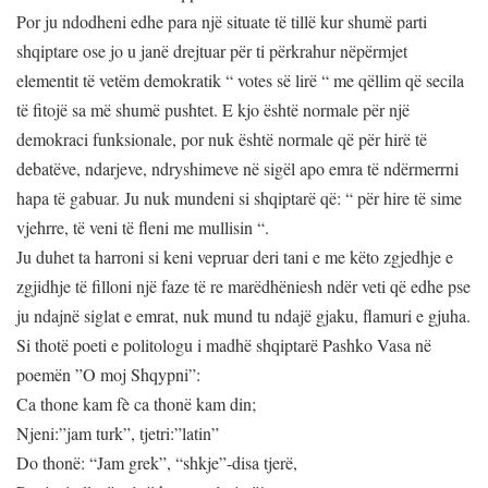
Por ju ndodheni edhe para një situate të tillë kur shumë parti
shqiptare ose jo u janë drejtuar për ti përkrahur nëpërmjet
elementit të vetëm demokratik “ votes së lirë “ me qëllim që secila
të fitojë sa më shumë pushtet. E kjo është normale për një
demokraci funksionale, por nuk është normale që për hirë të
debatëve, ndarjeve, ndryshimeve në sigël apo emra të ndërmerrni
hapa të gabuar. Ju nuk mundeni si shqiptarë që: “ për hire të sime
vjehrre, të veni të fleni me mullisin “.
Ju duhet ta harroni si keni vepruar deri tani e me këto zgjedhje e
zgjidhje të filloni një faze të re marëdhëniesh ndër veti që edhe pse
ju ndajnë siglat e emrat, nuk mund tu ndajë gjaku, flamuri e gjuha.
Si thotë poeti e politologu i madhë shqiptarë Pashko Vasa në
poemën ”O moj Shqypni”:
Ca thone kam fè ca thonë kam din;
Njeni:”jam turk”, tjetri:”latin”
Do thonë: “Jam grek”, “shkje”-disa tjerë,