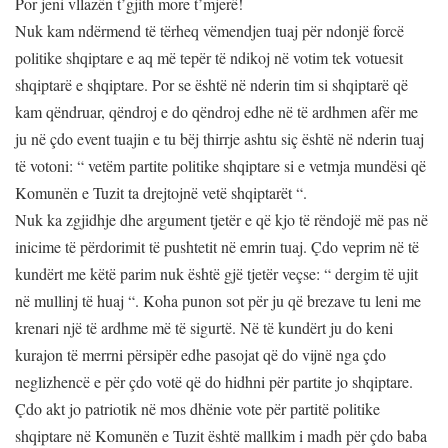
Por jeni vllazën t’gjith more t’mjerë!
Nuk kam ndërmend të tërheq vëmendjen tuaj për ndonjë forcë
politike shqiptare e aq më tepër të ndikoj në votim tek votuesit
shqiptarë e shqiptare. Por se është në nderin tim si shqiptarë që
kam qëndruar, qëndroj e do qëndroj edhe në të ardhmen afër me
ju në çdo event tuajin e tu bëj thirrje ashtu siç është në nderin tuaj
të votoni: “ vetëm partite politike shqiptare si e vetmja mundësi që
Komunën e Tuzit ta drejtojnë vetë shqiptarët “.
Nuk ka zgjidhje dhe argument tjetër e që kjo të rëndojë më pas në
inicime të përdorimit të pushtetit në emrin tuaj. Çdo veprim në të
kundërt me këtë parim nuk është gjë tjetër veçse: “ dergim të ujit
në mullinj të huaj “. Koha punon sot për ju që brezave tu leni me
krenari një të ardhme më të sigurtë. Në të kundërt ju do keni
kurajon të merrni përsipër edhe pasojat që do vijnë nga çdo
neglizhencë e për çdo votë që do hidhni për partite jo shqiptare.
Çdo akt jo patriotik në mos dhënie vote për partitë politike
shqiptare në Komunën e Tuzit është mallkim i madh për çdo baba