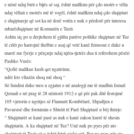
e nënë ndaj birit e bijës së saj, është mallkim për çdo motër e vëlla
ndaj vëllait e motrës më të vogël, është mallkim ndaj çdo shqiptari
e shqiptareje që sot ka në dorë votën e nuk e përdorë për interesa
mbarëshqiptare në Komunën e Tuzit.
Ashtu siç po u drejtohem të gjitha partive politike shqiptare në Tuz
të cilët po harrojnë thelbin e asaj që vetë kanë firmosur e duke u
marrë me fyerje e përçarje ndaj njëra-tjetrës dua ti referohem pësëri
Pashko Vasës:
“Qoftë mallkue kush qet ngatrrime,
ndër kto vllazën shoq më shoq “
Së fundmi duke mos u zgjatur e në analogji me të madhin Ismail
Qemali e në prag të 28 nëntorit 1912 e që për pak ditë festojmë
105 vjetorin e ngritjes së Flamurit Kombëtarë, Shpalljen e
Pavarsisë dhe formimin e Shtetit të Parë Shqiptarë u bëj thirrje:
“ Shqiptarët se kanë pasë as nuk e kanë zakon kurrë të shesin
shqiptarin. A ka shqiptarë në Tuz? Unë nuk po pyes për ato
shqiptarë të Tuzit që u është bërë gjaku ujë. Por po pyes për ato