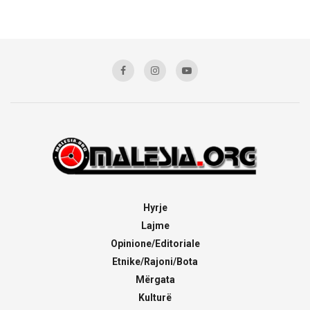
Hyrje
Lajme
Opinione/Editoriale
Etnike/Rajoni/Bota
Mërgata
Kulturë