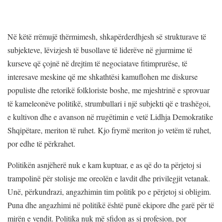
Në këtë rrëmujë thërmimesh, shkapërderdhjesh së strukturave të
subjekteve, lëvizjesh të busollave të liderëve në gjurmime të
kurseve që çojnë në drejtim të negociatave fitimprurëse, të
interesave meskine që me shkathtësi kamuflohen me diskurse
populiste dhe retorikë folkloriste boshe, me mjeshtrinë e sprovuar
të kameleonëve politikë, strumbullari i një subjekti që e trashëgoi,
e kultivon dhe e avanson në rrugëtimin e vetë Lidhja Demokratike
Shqipëtare, meriton të ruhet. Kjo frymë meriton jo vetëm të ruhet,
por edhe të përkrahet.
Politikën asnjëherë nuk e kam kuptuar, e as që do ta përjetoj si
trampolinë për stolisje me oreolën e lavdit dhe privilegjit vetanak.
Unë, përkundrazi, angazhimin tim politik po e përjetoj si obligim.
Puna dhe angazhimi në politikë është punë ekipore dhe garë për të
mirën e vendit. Politika nuk më sfidon as si profesion, por