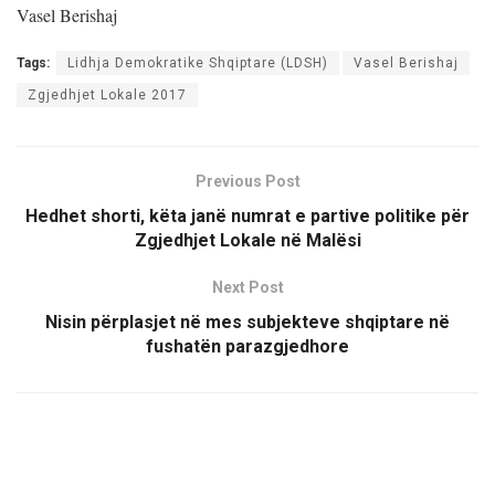
Vasel Berishaj
Tags:
Lidhja Demokratike Shqiptare (LDSH)
Vasel Berishaj
Zgjedhjet Lokale 2017
Previous Post
Hedhet shorti, këta janë numrat e partive politike për
Zgjedhjet Lokale në Malësi
Next Post
Nisin përplasjet në mes subjekteve shqiptare në
fushatën parazgjedhore