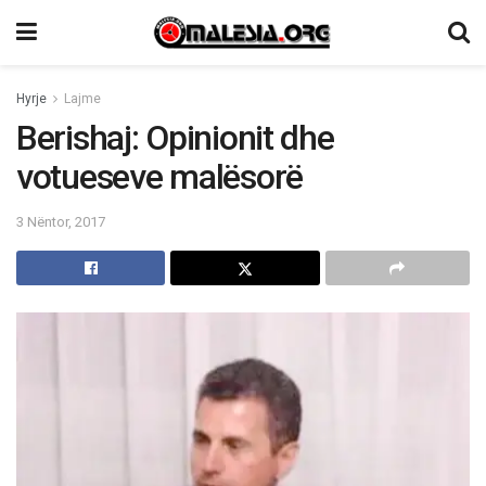
Hyrje
Lajme
Berishaj: Opinionit dhe
votueseve malësorë
3 Nëntor, 2017