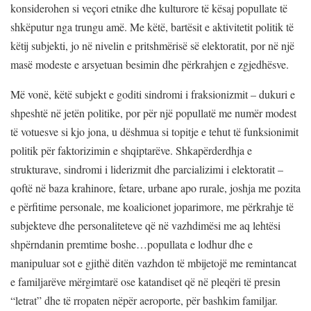
konsiderohen si veçori etnike dhe kulturore të kësaj popullate të
shkëputur nga trungu amë. Me këtë, bartësit e aktivitetit politik të
këtij subjekti, jo në nivelin e pritshmërisë së elektoratit, por në një
masë modeste e arsyetuan besimin dhe përkrahjen e zgjedhësve.
Më vonë, këtë subjekt e goditi sindromi i fraksionizmit – dukuri e
shpeshtë në jetën politike, por për një popullatë me numër modest
të votuesve si kjo jona, u dëshmua si topitje e tehut të funksionimit
politik për faktorizimin e shqiptarëve. Shkapërderdhja e
strukturave, sindromi i liderizmit dhe parcializimi i elektoratit –
qoftë në baza krahinore, fetare, urbane apo rurale, joshja me pozita
e përfitime personale, me koalicionet joparimore, me përkrahje të
subjekteve dhe personaliteteve që në vazhdimësi me aq lehtësi
shpërndanin premtime boshe…popullata e lodhur dhe e
manipuluar sot e gjithë ditën vazhdon të mbijetojë me remintancat
e familjarëve mërgimtarë ose katandiset që në pleqëri të presin
“letrat” dhe të rropaten nëpër aeroporte, për bashkim familjar.