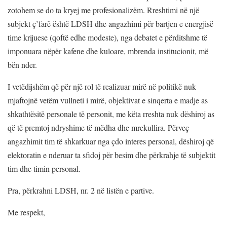
zotohem se do ta kryej me profesionalizëm. Rreshtimi në një
subjekt ç’farë është LDSH dhe angazhimi për bartjen e energjisë
time krijuese (qoftë edhe modeste), nga debatet e përditshme të
imponuara nëpër kafene dhe kuloare, mbrenda institucionit, më
bën nder.
I vetëdijshëm që për një rol të realizuar mirë në politikë nuk
mjaftojnë vetëm vullneti i mirë, objektivat e sinqerta e madje as
shkathtësitë personale të personit, me këta rreshta nuk dëshiroj as
që të premtoj ndryshime të mëdha dhe mrekullira. Përveç
angazhimit tim të shkarkuar nga çdo interes personal, dëshiroj që
elektoratin e nderuar ta sfidoj për besim dhe përkrahje të subjektit
tim dhe timin personal.
Pra, përkrahni LDSH, nr. 2 në listën e partive.
Me respekt,