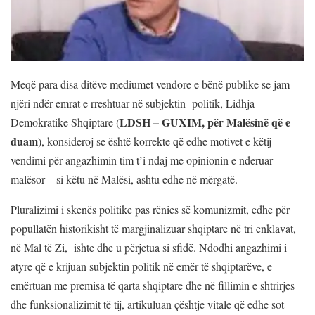
Meqë para disa ditëve mediumet vendore e bënë publike se jam
njëri ndër emrat e rreshtuar në subjektin politik, Lidhja
LDSH – GUXIM, për Malësinë që e
Demokratike Shqiptare (
duam
), konsideroj se është korrekte që edhe motivet e këtij
vendimi për angazhimin tim t’i ndaj me opinionin e nderuar
malësor – si këtu në Malësi, ashtu edhe në mërgatë.
Pluralizimi i skenës politike pas rënies së komunizmit, edhe për
popullatën historikisht të margjinalizuar shqiptare në tri enklavat,
në Mal të Zi, ishte dhe u përjetua si sfidë. Ndodhi angazhimi i
atyre që e krijuan subjektin politik në emër të shqiptarëve, e
emërtuan me premisa të qarta shqiptare dhe në fillimin e shtrirjes
dhe funksionalizimit të tij, artikuluan çështje vitale që edhe sot