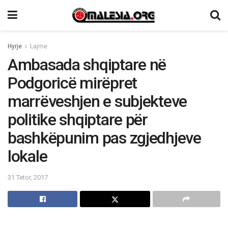
Hyrje
Lajme
Ambasada shqiptare në
Podgoricë mirëpret
marrëveshjen e subjekteve
politike shqiptare për
bashkëpunim pas zgjedhjeve
lokale
31 Tetor, 2017