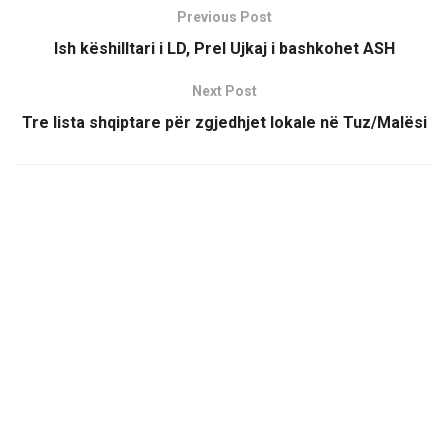
Previous Post
Ish këshilltari i LD, Prel Ujkaj i bashkohet ASH
Next Post
Tre lista shqiptare për zgjedhjet lokale në Tuz/Malësi