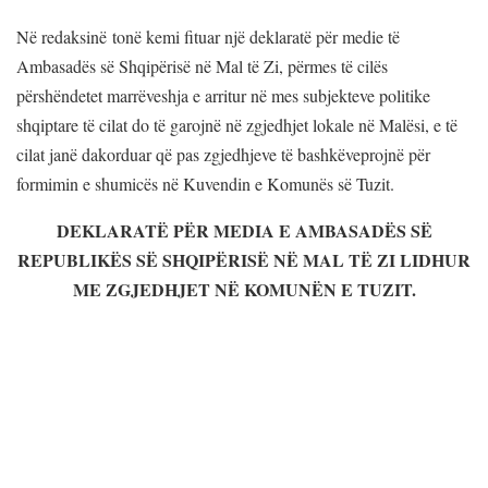
Në redaksinë tonë kemi fituar një deklaratë për medie të
Ambasadës së Shqipërisë në Mal të Zi, përmes të cilës
përshëndetet marrëveshja e arritur në mes subjekteve politike
shqiptare të cilat do të garojnë në zgjedhjet lokale në Malësi, e të
cilat janë dakorduar që pas zgjedhjeve të bashkëveprojnë për
formimin e shumicës në Kuvendin e Komunës së Tuzit.
DEKLARATË PËR MEDIA E AMBASADËS SË
REPUBLIKËS SË SHQIPËRISË NË MAL TË ZI LIDHUR
ME ZGJEDHJET NË KOMUNËN E TUZIT.