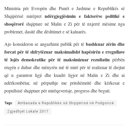
Ministria për Evropën dhe Punët e Jashtme e Republikës së
ndërgjegjësimin e faktorëve politikë e
Shqipërisë mirëpret
shoqërorë
shqiptare në Malin e Zi për të nxjerrë mësime nga
problemet, dasitë dhe dështimet e së kaluarës.
bashkuar zërin dhe
Ajo konsideron se angazhimi publik për të
forcat për të shfrytëzuar maksimalisht hapësirën e rregullave
të lojës demokratike për të maksimizuar rezultatin
përbën
rrugën e duhur dhe mënyrën më të mirë për të realizuar të drejtat
që u garanton ligji dhe kuadri ligjor në Malin e Zi dhe ai
ndërkombëtar, në përputhje me pritshëmritë dhe kërkesat e
popullsisë shqiptare për mirëqeverisje, progress dhe begati.
Tags:
Ambasada e Republikës së Shqipërisë në Podgoricë
Zgjedhjet Lokale 2017