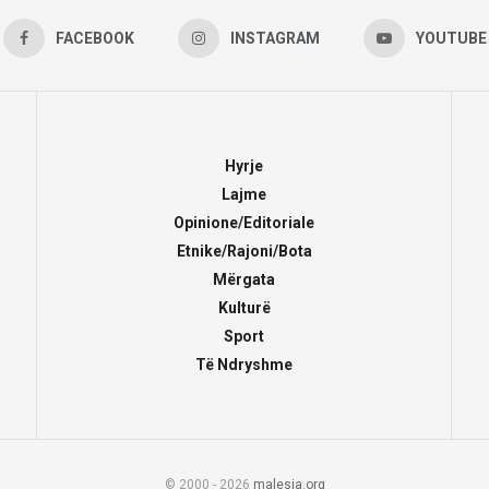
FACEBOOK
INSTAGRAM
YOUTUBE
Hyrje
Lajme
Opinione/Editoriale
Etnike/Rajoni/Bota
Mërgata
Kulturë
Sport
Të Ndryshme
© 2000 - 2026
malesia.org