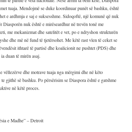
imin te partitë e veta nacionale. Nëse arrini ta bëni këtë, Diaspora
imet tuaja. Mendojmë se duke koordinuar punët së bashku, është
ohet e ardhmja e saj e suksesshme. Sidoqoftë, një komunë që nuk
ër Diasporën nuk është e mirëseardhur në trevën tonë me
teti, me mekanizmat dhe satelitët e vet, po e ndryshon strukturën
yshe dhe më në fund të tjetërsohet. Me këtë rast vlen të ceket se
endësit ithtarë të partisë dhe koalicionit ne pushtet (PDS) dhe
 ia duan të mirën asaj.
e vëllezërve dhe motrave tuaja nga mërgimi dhe në këto
i te gjithë së bashku. Po përsërisim se Diaspora është e gatshme
ruktive në këtë proces.
sia e Madhe” – Detroit