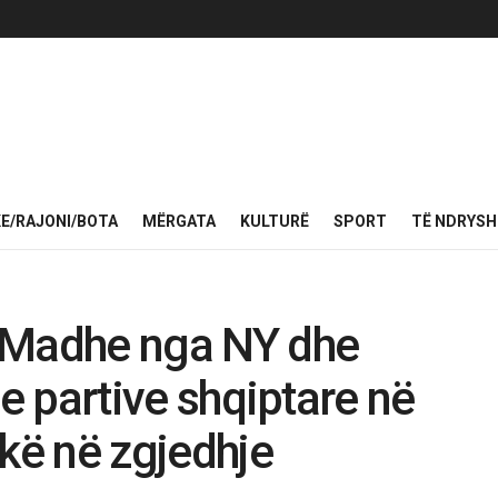
KE/RAJONI/BOTA
MËRGATA
KULTURË
SPORT
TË NDRYS
 Madhe nga NY dhe
rje partive shqiptare në
hkë në zgjedhje