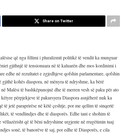
Share on Twitter
lësise që nga fillimi i pluralizmit politikë të vendit ka munguar
ëniet gjithnjë të tensionuara në të kaluarën dhe mos kordinimi i
 edhe në rezultatet e zgjedhjeve qofshin parlamentare, qofshin
të gjithë kohës diaspora, në mënyra të ndryshme, ka bërë
re në Malësi të bashkëpunojnë dhe të merren vesh së paku për ato
ë këtyre përpjekjeve të pakursyera Diaspora asnjëherë nuk ka
të jetë paraprirëse në këtë çeshtje, por me qellim të sinqertë
shkët, të vendlindjes dhe të diasporës. Edhe tani e shohim të
 vëllazërisht që të bëni ndryshime urgjente në rrugëtimin tuaj
indjes sonë, të banorëve të saj, por edhe të Diasporës, e cila