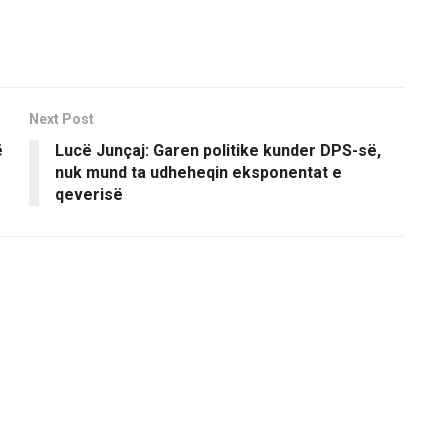
Next Post
ë
Lucë Junçaj: Garen politike kunder DPS-së,
nuk mund ta udheheqin eksponentat e
qeverisë