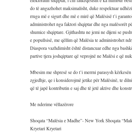
elektoratin shqiptar, i cili fatkeqësisht e ka humbur bes
do të angazhohet maksimalisht, duke respektuar udhëz
rruga më e sigurt dhe më e mirë që Malësisë t’i garant
administrohet nga faktori shqiptar dhe nga malësorët p
shumice shqiptare. Gjithashtu ne jemi ne dijeni se push
e popullsisë, me qëllim që Malësia te administrohet ndr
Diaspora vazhdimisht është distancuar edhe nga bashkëv
partive tjera joshqiptare që veprojnë ne Malësi e që nuk
Mbesim me shpresë se do t’i merrni parasysh kërkesën 
zgjedhje, qe i konsiderojmë jetike për Malësinë, te diln
që të japë kontributin e saj dhe të jetë aktive dhe konst
Me nderime vëllazërore
Shoqata “Malësia e Madhe”- New York Shoqata “Malë
Kryetari Kryetari