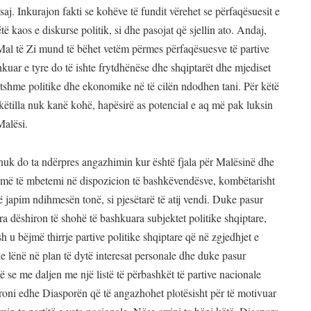
saj. Inkurajon fakti se kohëve të fundit vërehet se përfaqësuesit e
ë kaos e diskurse politik, si dhe pasojat që sjellin ato. Andaj,
 Mal të Zi mund të bëhet vetëm përmes përfaqësuesve të partive
uar e tyre do të ishte frytdhënëse dhe shqiptarët dhe mjediset
itshme politike dhe ekonomike në të cilën ndodhen tani. Për këtë
këtilla nuk kanë kohë, hapësirë as potencial e aq më pak luksin
Malësi.
uk do ta ndërpres angazhimin kur është fjala për Malësinë dhe
dojmë të mbetemi në dispozicion të bashkëvendësve, kombëtarisht
 japim ndihmesën tonë, si pjesëtarë të atij vendi. Duke pasur
ra dëshiron të shohë të bashkuara subjektet politike shqiptare,
h u bëjmë thirrje partive politike shqiptare që në zgjedhjet e
ke lënë në plan të dytë interesat personale dhe duke pasur
se me daljen me një listë të përbashkët të partive nacionale
tyroni edhe Diasporën që të angazhohet plotësisht për të motivuar