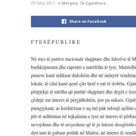
25 Tetor, 2017
in
Mërgata
,
Të Zgjedhura
Share on Facebook
F T E S Ë P U B L I K E
Në mes të partive nacionale shqiptare dhe liderëve të Ma
bashkëpunimi dhe raportet e mirëfillta të tyre. Marrëdh
puneve kanë ndikuar dukshëm dhe në mënyrë vendimtare
lokale, të cilat kanë qenë çdo herë e më të dobëta. Gja
përpjekje të mëdha që partitë shqiptare dhe degët e ty
çështje me interes të përgjithshëm, por pa sukses. Gjat
paragjykuar, as kushtëzuar e aq më pak ndonjë qellim që 
për të ndihmuar në tejkalimin e tyre në interes të përba
nevojshme dhe të arsyeshme që të ju lutemi shoqërisht e
deri tani të gabuar politik në Malësi, në interes të vendl