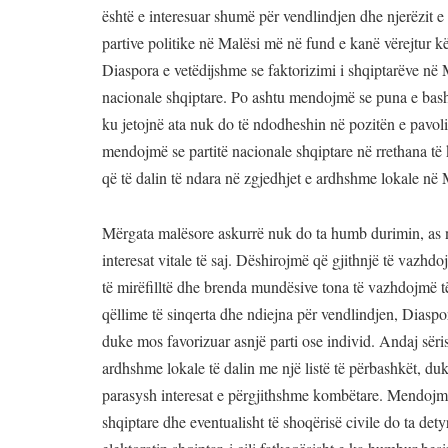
është e interesuar shumë për vendlindjen dhe njerëzit e 
partive politike në Malësi më në fund e kanë vërejtur kët
Diaspora e vetëdijshme se faktorizimi i shqiptarëve në
nacionale shqiptare. Po ashtu mendojmë se puna e bashk
ku jetojnë ata nuk do të ndodheshin në pozitën e pavol
mendojmë se partitë nacionale shqiptare në rrethana të 
që të dalin të ndara në zgjedhjet e ardhshme lokale në 
Mërgata malësore askurrë nuk do ta humb durimin, as n
interesat vitale të saj. Dëshirojmë që gjithnjë të vazh
të mirëfilltë dhe brenda mundësive tona të vazhdojmë të
qëllime të sinqerta dhe ndiejna për vendlindjen, Diaspo
duke mos favorizuar asnjë parti ose individ. Andaj sëris
ardhshme lokale të dalin me një listë të përbashkët, du
parasysh interesat e përgjithshme kombëtare. Mendojmë 
shqiptare dhe eventualisht të shoqërisë civile do ta de