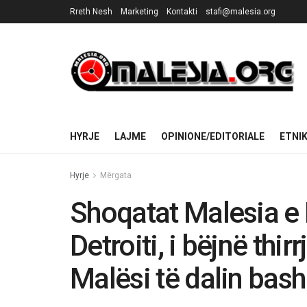
Rreth Nesh
Marketing
Kontakti
stafi@malesia.org
HYRJE
LAJME
OPINIONE/EDITORIALE
ETNI
Hyrje
Mërgata
Shoqatat Malesia e
Detroiti, i bëjnë thir
Malësi të dalin bas