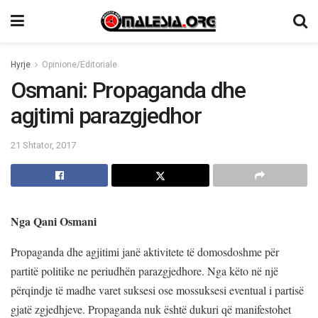
Hyrje
Opinione/Editoriale
Osmani: Propaganda dhe
agjtimi parazgjedhor
21 Shtator, 2017
Nga Qani Osmani
Propaganda dhe agjitimi janë aktivitete të domosdoshme për
partitë politike ne periudhën parazgjedhore. Nga këto në një
përqindje të madhe varet suksesi ose mossuksesi eventual i partisë
gjatë zgjedhjeve. Propaganda nuk është dukuri që manifestohet