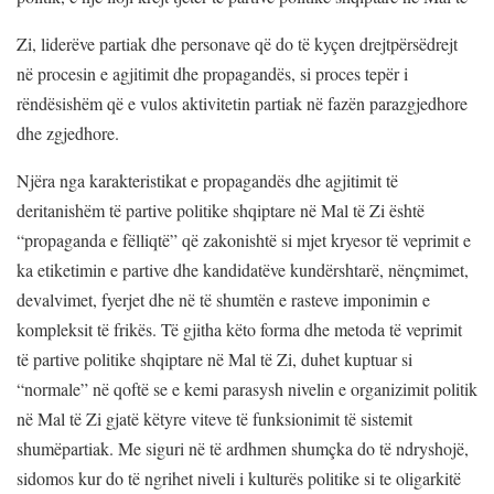
Zi, liderëve partiak dhe personave që do të kyçen drejtpërsëdrejt
në procesin e agjitimit dhe propagandës, si proces tepër i
rëndësishëm që e vulos aktivitetin partiak në fazën parazgjedhore
dhe zgjedhore.
Njëra nga karakteristikat e propagandës dhe agjitimit të
deritanishëm të partive politike shqiptare në Mal të Zi është
“propaganda e fëlliqtë” që zakonishtë si mjet kryesor të veprimit e
ka etiketimin e partive dhe kandidatëve kundërshtarë, nënçmimet,
devalvimet, fyerjet dhe në të shumtën e rasteve imponimin e
kompleksit të frikës. Të gjitha këto forma dhe metoda të veprimit
të partive politike shqiptare në Mal të Zi, duhet kuptuar si
“normale” në qoftë se e kemi parasysh nivelin e organizimit politik
në Mal të Zi gjatë këtyre viteve të funksionimit të sistemit
shumëpartiak. Me siguri në të ardhmen shumçka do të ndryshojë,
sidomos kur do të ngrihet niveli i kulturës politike si te oligarkitë