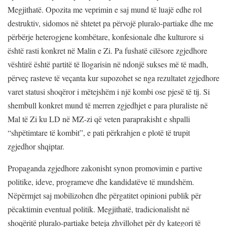
Megjithatë. Opozita me veprimin e saj mund të luajë edhe rol
destruktiv, sidomos në shtetet pa përvojë pluralo-partiake dhe me
përbërje heterogjene kombëtare, konfesionale dhe kulturore si
është rasti konkret në Malin e Zi. Pa fushatë cilësore zgjedhore
vështirë është partitë të llogarisin në ndonjë sukses më të madh,
përveç rasteve të veçanta kur supozohet se nga rezultatet zgjedhore
varet statusi shoqëror i mëtejshëm i një kombi ose pjesë të tij. Si
shembull konkret mund të merren zgjedhjet e para pluraliste në
Mal të Zi ku LD në MZ-zi që veten paraprakisht e shpalli
“shpëtimtare të kombit”, e pati përkrahjen e plotë të trupit
zgjedhor shqiptar.
Propaganda zgjedhore zakonisht synon promovimin e partive
politike, ideve, programeve dhe kandidatëve të mundshëm.
Nëpërmjet saj mobilizohen dhe përgatitet opinioni publik për
pëcaktimin eventual politik. Megjithatë, tradicionalisht në
shoqëritë pluralo-partiake beteja zhvillohet për dy kategori të