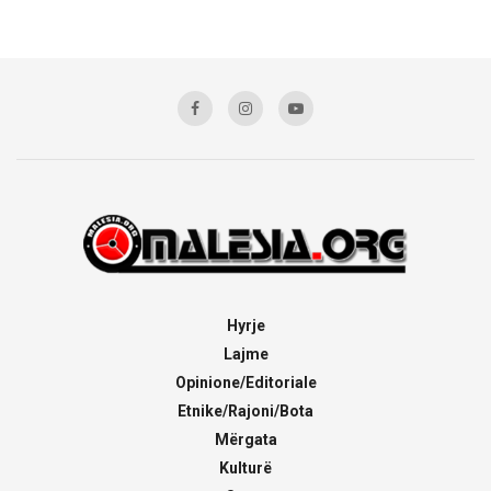
Hyrje
Lajme
Opinione/Editoriale
Etnike/Rajoni/Bota
Mërgata
Kulturë