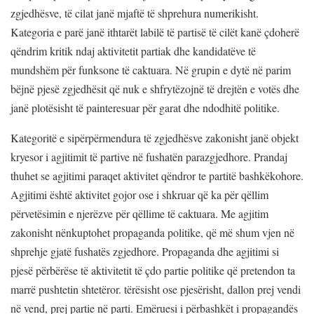
zgjedhësve, të cilat janë mjaftë të shprehura numerikisht.
Kategoria e parë janë ithtarët labilë të partisë të cilët kanë çdoherë
qëndrim kritik ndaj aktivitetit partiak dhe kandidatëve të
mundshëm për funksone të caktuara. Në grupin e dytë në parim
bëjnë pjesë zgjedhësit që nuk e shfrytëzojnë të drejtën e votës dhe
janë plotësisht të painteresuar për garat dhe ndodhitë politike.
Kategoritë e sipërpërmendura të zgjedhësve zakonisht janë objekt
kryesor i agjitimit të partive në fushatën parazgjedhore. Prandaj
thuhet se agjitimi paraqet aktivitet qëndror te partitë bashkëkohore.
Agjitimi është aktivitet gojor ose i shkruar që ka për qëllim
përvetësimin e njerëzve për qëllime të caktuara. Me agjitim
zakonisht nënkuptohet propaganda politike, që më shum vjen në
shprehje gjatë fushatës zgjedhore. Propaganda dhe agjitimi si
pjesë përbërëse të aktivitetit të çdo partie politike që pretendon ta
marrë pushtetin shtetëror. tërësisht ose pjesërisht, dallon prej vendi
në vend, prej partie në parti. Emëruesi i përbashkët i propagandës