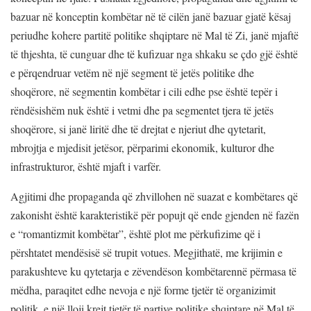
bazuar në konceptin kombëtar në të cilën janë bazuar gjatë kësaj
periudhe kohere partitë politike shqiptare në Mal të Zi, janë mjaftë
të thjeshta, të cunguar dhe të kufizuar nga shkaku se çdo gjë është
e përqendruar vetëm në një segment të jetës politike dhe
shoqërore, në segmentin kombëtar i cili edhe pse është tepër i
rëndësishëm nuk është i vetmi dhe pa segmentet tjera të jetës
shoqërore, si janë liritë dhe të drejtat e njeriut dhe qytetarit,
mbrojtja e mjedisit jetësor, përparimi ekonomik, kulturor dhe
infrastrukturor, është mjaft i varfër.
Agjitimi dhe propaganda që zhvillohen në suazat e kombëtares që
zakonisht është karakteristikë për popujt që ende gjenden në fazën
e “romantizmit kombëtar”, është plot me përkufizime që i
përshtatet mendësisë së trupit votues. Megjithatë, me krijimin e
parakushteve ku qytetarja e zëvendëson kombëtarennë përmasa të
mëdha, paraqitet edhe nevoja e një forme tjetër të organizimit
politik, e një lloji krejt tjetër të partive politike shqiptare në Mal të