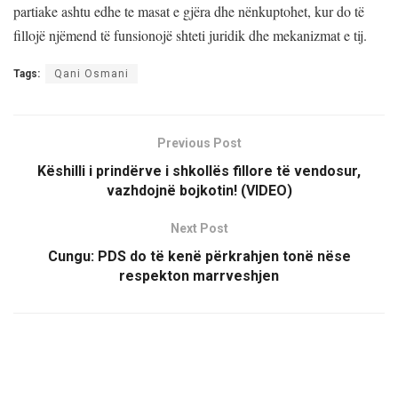
partiake ashtu edhe te masat e gjëra dhe nënkuptohet, kur do të
fillojë njëmend të funsionojë shteti juridik dhe mekanizmat e tij.
Tags:
Qani Osmani
Previous Post
Këshilli i prindërve i shkollës fillore të vendosur,
vazhdojnë bojkotin! (VIDEO)
Next Post
Cungu: PDS do të kenë përkrahjen tonë nëse
respekton marrveshjen