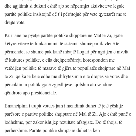
dhe agjitimit si dukuri është ajo se nëpërmjet aktiviteteve legale
partitë politike insistojnë që t’i përfitojnë për vete qytetarët me të
drejtë vote.
Kur janë në pyetje partitë politike shqiptare në Mal të Zi, gjatë
këtyre viteve të funksionimit të sistemit shumëpartik vlenë të
përmendet se shumë pak kanë mbajtë llogari për ngritjen e nivelit
të kulturës politike, e cila drejtpërsëdrejti korespondon me
vetëdijen politike të masave të gjëra te popullatës shqiptare në Mal
të Zi, që ka të bëjë edhe me shfrytëzimin e të drejtës së votës dhe
përcaktimin politik gjatë zgjedhjeve, qofshin ato vendore,
qëndrore apo presidenciale.
Emancipimi i trupit votues jam i mendimit duhet të jetë çështje
parësore e partive politike shqiptare në Mal të Zi. Ajo është punë e
lodhshme, por zakonisht jep rezultate afatgjate. Do të thoja, të
përhershme. Partitë politike shqiptare duhet ta ken