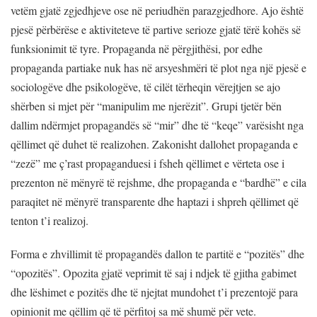
vetëm gjatë zgjedhjeve ose në periudhën parazgjedhore. Ajo është
pjesë përbërëse e aktiviteteve të partive serioze gjatë tërë kohës së
funksionimit të tyre. Propaganda në përgjithësi, por edhe
propaganda partiake nuk has në arsyeshmëri të plot nga një pjesë e
sociologëve dhe psikologëve, të cilët tërheqin vërejtjen se ajo
shërben si mjet për “manipulim me njerëzit”. Grupi tjetër bën
dallim ndërmjet propagandës së “mir” dhe të “keqe” varësisht nga
qëllimet që duhet të realizohen. Zakonisht dallohet propaganda e
“zezë” me ç’rast propaganduesi i fsheh qëllimet e vërteta ose i
prezenton në mënyrë të rejshme, dhe propaganda e “bardhë” e cila
paraqitet në mënyrë transparente dhe haptazi i shpreh qëllimet që
tenton t’i realizoj.
Forma e zhvillimit të propagandës dallon te partitë e “pozitës” dhe
“opozitës”. Opozita gjatë veprimit të saj i ndjek të gjitha gabimet
dhe lëshimet e pozitës dhe të njejtat mundohet t’i prezentojë para
opinionit me qëllim që të përfitoj sa më shumë për vete.