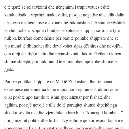
ë të qartë se relativizimi dhe nënçmimi i trupit votues është
karakteristik e veprimit makiavelist, pasojat negative të të cilit dalin
në shesh më herët ose ma vonë dhe zakonisht është shumë vështirë
të eliminohen. Krijimi i bindjes te votuesit shqiptar se vota e tyre
nuk ka kurrfarë domethënie për partitë politike shqiptare dhe se
ajo mund të dhunohet dhe devalvohet sipas dëshirës dhe nevojës,
çon drejt apatisë,mllefit dhe revanshizmit, dukuri të cilat krijohen
shumë shpejtë, por nuk mund të eliminohen një kohë shumë të
gjatë.
Partive politike shqiptare në Mal të Zi, kushtet dhe rrethanat
ekzistuese ende nuk ua kanë imponuar krijimin e strukturave të
cilat poshtë apo lart do të ishin specializuar për fushatë dhe
agjitim, por një nevojë e tillë do të paraqitet shumë shpejtë nga
shkaku se dita më ditë vjen duke u harxhuar “koncepti kombëtar”
i organizimit politik dhe fushatat zgjedhore që korrespondojnë me
konceptin në fjalë. Fushatat zgjedhore, propaganda dhe agjitimi të