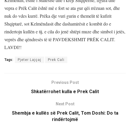
Kelmëndit, është i Malësisë dhe i krejt Shqipërisë, figura dhe
vepra e Prëk Calit është më e fort se ata gur qëi rrëzuan sot, dhe
nuk do vdes kurrë. Prëka dje vuri gurin e themelit të kufirit
Shqiptarë, sot Kelmëndasit dhe dashamirësit e kombit do e
rindertojn kullën e tij, e cila do jenë shtëpi muze dhe simbol i jetës,
veprës dhe qëndresës të të PAVDEKSHMIT PRËK CALIT.
LAVDI!!
Tags:
Pjeter Lajçaj
Prek Cali
Previous Post
Shkatërrohet kulla e Prek Calit
Next Post
Shembja e kullës së Prek Calit, Tom Doshi: Do ta
rindërtojmë