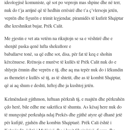
ideologjisë komuniste, që sot po veprojn mas shpine dhe në terr,
nuk do t’ja arrijnë që të hedhin errësirë dhe t’a ç’vlersojn jetën,
veprën dhe figurën e trimit legjendar, piramidës të kufirit Shqiptar
dhe kreshnikut bujar, Prëk Calit.
Me gjestin e vet ata vetëm na rikujtojn se sa e vështirë dhe e
shenjtë paska qenë lufta shekullore e
baballarve tonë, sa që edhe sot, disa, për fat të keq e shohin
kërcënuese. Rrënoja e murëve të kullës të Prëk Calit nuk do e
shlyejn ëmnin dhe veprën e tij, dhe aq ma tepër nuk do i lëkundin
as themelet e kullës së tij, as të shtetit, dhe as të kombit Shqiptar,
që ai aq shum e deshti, luftoj dhe ja kushtoj jetën.
Kelmëndasit gjithmon, luftuan përkrah tij, e ruajtën dhe përkrahën
çdo herë, bile edhe me sakrifica të shumta. As kësaj here nuk do
të mungojnë perkrahja ndaj Prekës dhe gjithë atyre që dhanë jetë
për kufijtë, gjuhën dhe kombin Shqiptarë. Prëk Cali është i