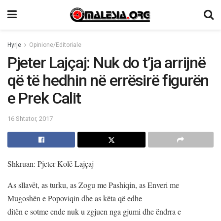
Hyrje
Opinione/Editoriale
Pjeter Lajçaj: Nuk do t’ja arrijnë
që të hedhin në errësirë figurën
e Prek Calit
16 Shtator, 2017
Shkruan: Pjeter Kolë Lajçaj
As sllavët, as turku, as Zogu me Pashiqin, as Enveri me
Mugoshën e Popoviqin dhe as këta që edhe
ditën e sotme ende nuk u zgjuen nga gjumi dhe ëndrra e