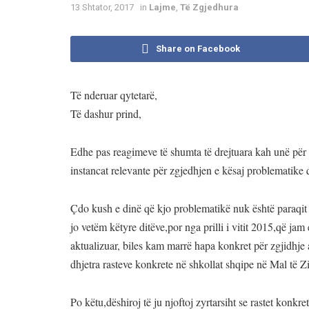
13 Shtator, 2017
in
Lajme
,
Të Zgjedhura
Share on Facebook
Të nderuar qytetarë,
Të dashur prind,
Edhe pas reagimeve të shumta të drejtuara kah unë për 
instancat relevante për zgjedhjen e kësaj problematike q
Çdo kush e dinë që kjo problematikë nuk është paraqit
jo vetëm këtyre ditëve,por nga prilli i vitit 2015,që ja
aktualizuar, biles kam marrë hapa konkret për zgjidhj
dhjetra rasteve konkrete në shkollat shqipe në Mal të Zi
Po këtu,dëshiroj të ju njoftoj zyrtarsiht se rastet konkre