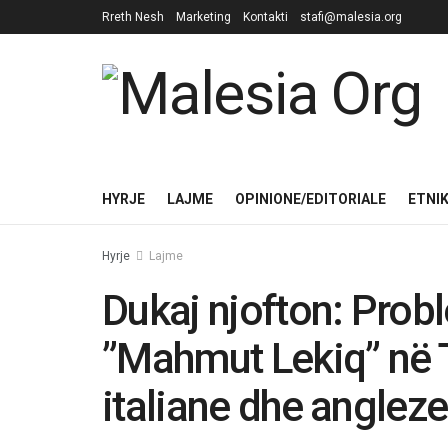
Rreth Nesh
Marketing
Kontakti
stafi@malesia.org
HYRJE
LAJME
OPINIONE/EDITORIALE
ETNI
Hyrje
Lajme
Dukaj njofton: Prob
”Mahmut Lekiq” në T
italiane dhe angleze