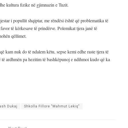
dhe kultura fizike në gjimnazin e Tuzit.
pjestar i popullit shqiptar, me rëndësi është që problematika të
favor të kërkesave të prindërve. Polemikat tjera janë të
ohën qëllimet.
që kam nuk do të ndalem këtu, sepse kemi edhe raste tjera të
në të ardhmën pa hezitim të bashkëpunoj e ndihmoi kudo që ka
ash Dukaj
Shkolla Fillore "Mahmut Lekiq"