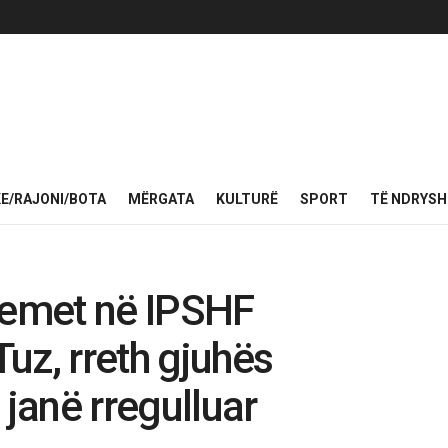
KE/RAJONI/BOTA
MËRGATA
KULTURË
SPORT
TË NDRYS
lemet në IPSHF
uz, rreth gjuhës
 janë rregulluar