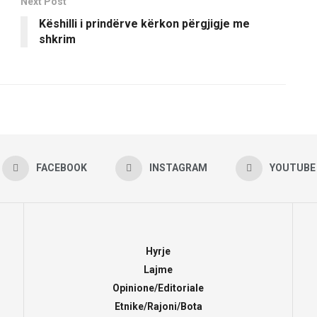
Next Post
Këshilli i prindërve kërkon përgjigje me
shkrim
FACEBOOK
INSTAGRAM
YOUTUBE
Hyrje
Lajme
Opinione/Editoriale
Etnike/Rajoni/Bota