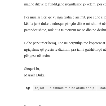
madhe ditëve të fundit,janë rregulluar,e jo vetëm, por e
Për mua si njeri që vij nga fusha e arsimit, por edhe si 
këtilla janë duke u ndrequr për çdo ditë e më shumë në 
parëndësishme, nuk dua të merrem me to dhe po dëshm
Edhe përkurdër kësaj, unë në përputhje me kopetencat 
ngjajshme që presin realizimin, pra jam i gatshëm që 
pëngesa në arsim.
Sinqerisht,
Marash Dukaj
Tags:
bojkot
diskriminimin në arsim shqip
Mar