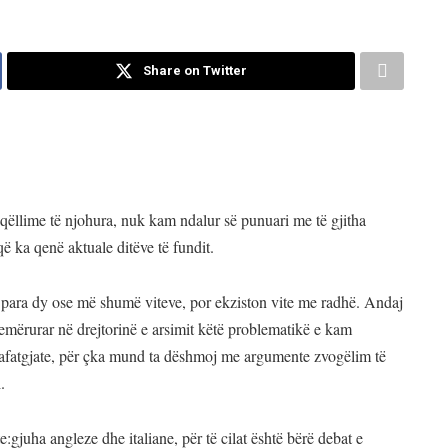
Share on Twitter
qëllime të njohura, nuk kam ndalur së punuari me të gjitha
ë ka qenë aktuale ditëve të fundit.
 para dy ose më shumë viteve, por ekziston vite me radhë. Andaj
m emërurar në drejtorinë e arsimit këtë problematikë e kam
e afatgjate, për çka mund ta dëshmoj me argumente zvogëlim të
.
te:gjuha angleze dhe italiane, për të cilat është bërë debat e