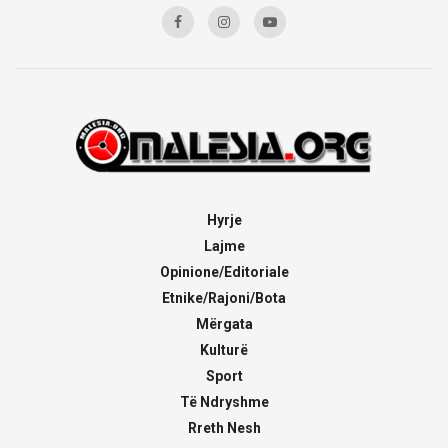
Hyrje
Lajme
Opinione/Editoriale
Etnike/Rajoni/Bota
Mërgata
Kulturë
Sport
Të Ndryshme
Rreth Nesh