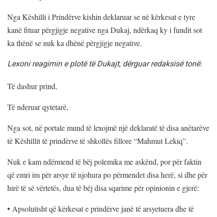
Nga Këshilli i Prindërve kishin deklaruar se në kërkesat e tyre
kanë fituar përgjigje negative nga Dukaj, ndërkaq ky i fundit sot
ka thënë se nuk ka dhënë përgjigje negative.
Lexoni reagimin e plotë të Dukajt, dërguar redaksisë tonë:
Të dashur prind,
Të nderuar qytetarë,
Nga sot, në portale mund të lexojmë një deklaratë të disa anëtarëve
të Këshillit të prindërve të shkollës fillore “Mahmut Lekiq”.
Nuk e kam ndërmend të bëj polemika me askënd, por për faktin
që emri im për arsye të njohura po përmendet disa herë, si dhe për
hirë të së vërtetës, dua të bëj disa sqarime për opinionin e gjerë:
•
Apsolutisht që kërkesat e prindërve janë të arsyetuera dhe të