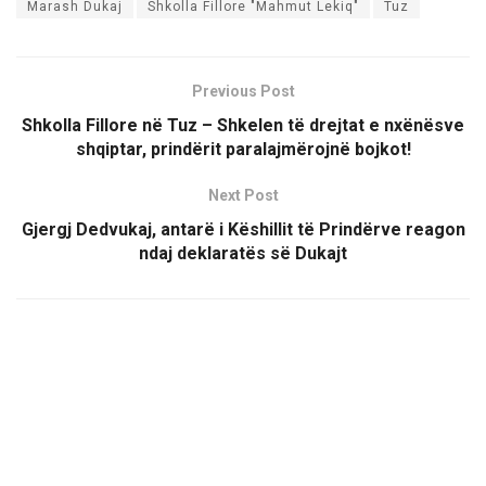
Marash Dukaj
Shkolla Fillore "Mahmut Lekiq"
Tuz
Previous Post
Shkolla Fillore në Tuz – Shkelen të drejtat e nxënësve
shqiptar, prindërit paralajmërojnë bojkot!
Next Post
Gjergj Dedvukaj, antarë i Këshillit të Prindërve reagon
ndaj deklaratës së Dukajt