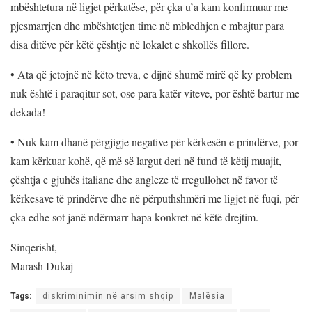
mbështetura në ligjet përkatëse, për çka u’a kam konfirmuar me
pjesmarrjen dhe mbështetjen time në mbledhjen e mbajtur para
disa ditëve për këtë çështje në lokalet e shkollës fillore.
•
Ata që jetojnë në këto treva, e dijnë shumë mirë që ky problem
nuk është i paraqitur sot, ose para katër viteve, por është bartur me
dekada!
•
Nuk kam dhanë përgjigje negative për kërkesën e prindërve, por
kam kërkuar kohë, që më së largut deri në fund të këtij muajit,
çështja e gjuhës italiane dhe angleze të rregullohet në favor të
kërkesave të prindërve dhe në përputhshmëri me ligjet në fuqi, për
çka edhe sot janë ndërmarr hapa konkret në këtë drejtim.
Sinqerisht,
Marash Dukaj
Tags:
diskriminimin në arsim shqip
Malësia