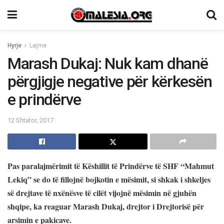
Hyrje
Lajme
Marash Dukaj: Nuk kam dhanë
përgjigje negative për kërkesën
e prindërve
12 Shtator, 2017
Pas
paralajmërimit të Këshillit të Prindërve të SHF
“Mahmut
Lekiq” se do të fillojnë bojkotin e mësimit,
si shkak i shkeljes
s
ë drejtave të nxënësve të cilët vijojnë mësimin në gjuhën
shqipe, ka reaguar Marash Dukaj, drejtor i Drejtorisë për
arsimin e pakicave.