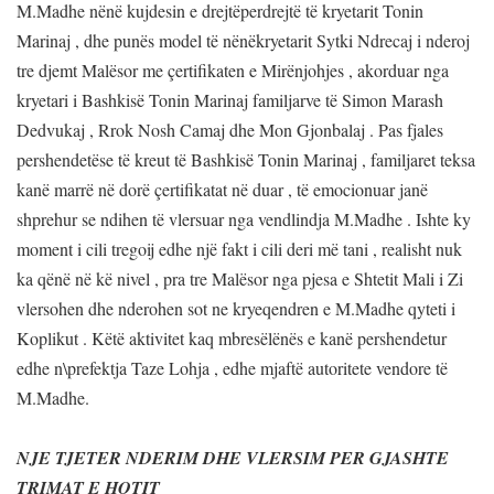
M.Madhe nënë kujdesin e drejtëperdrejtë të kryetarit Tonin
Marinaj , dhe punës model të nënëkryetarit Sytki Ndrecaj i nderoj
tre djemt Malësor me çertifikaten e Mirënjohjes , akorduar nga
kryetari i Bashkisë Tonin Marinaj familjarve të Simon Marash
Dedvukaj , Rrok Nosh Camaj dhe Mon Gjonbalaj . Pas fjales
pershendetëse të kreut të Bashkisë Tonin Marinaj , familjaret teksa
kanë marrë në dorë çertifikatat në duar , të emocionuar janë
shprehur se ndihen të vlersuar nga vendlindja M.Madhe . Ishte ky
moment i cili tregoij edhe një fakt i cili deri më tani , realisht nuk
ka qënë në kë nivel , pra tre Malësor nga pjesa e Shtetit Mali i Zi
vlersohen dhe nderohen sot ne kryeqendren e M.Madhe qyteti i
Koplikut . Këtë aktivitet kaq mbresëlënës e kanë pershendetur
edhe n\prefektja Taze Lohja , edhe mjaftë autoritete vendore të
M.Madhe.
NJE TJETER NDERIM DHE VLERSIM PER GJASHTE
TRIMAT E HOTIT