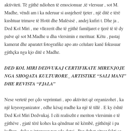
aktiviteti. Të gjithë ndiohen të emocionuar ,të vlersuar , sot M.
Madhe, vëndi am i ka nderuar si asnjeherë tjeter , një ditë e tërë
kushtuar trimave të Hotit dhe Malësisë , andej kufiri t. Dhe ja ,
Ded Kol Miri , me vllezerit dhe të gjithë familjaret e tjerë të të dy
palve që sot M.Madhe u dha vlersimin e merituar. Këtu , pastaj
kamerat dhe aparatet fotografike apo ato celulare kanë fokusuar
gjithçka nga kjo ditë e Madhe.
DED KOL MIRI DEDVUKAJ CERTIFIKATE MIRENJOJE
NGA SHOQATA KULTURORE_ ARTISTIKE “SALI MANI”
DHE REVISTA “FJALA”
Nese vertetë per çdo veprimtari , apo aktivitet që organizohet , ka
një kryeorganizator , edhe kësaj rradhe ka një të tillë . E ky është
Ded Kol Miri Dedvukaj. I cili realiszht e meriton vlersimin e të
gjithëve , gjatë tërë kohes ka qëndruar në këmbë, gjithënjë i pa
lodhur , duke u intersuar per çdo detaj . Por duhet cituar fakti se