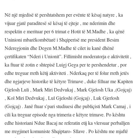
Në një mjedisë të pershtatshem per evënte të kësaj natyre , ka
vijuar gjatë paraditesë së kësaj të ejteje , me nderimin dhe
respektin e merituar per 6 trimat e Hotit të M.Madhe , ka qënë
Uninioni mbarëkombëtarë i Shqiperisë me president Besim
Nderegjonin dhe Degen M.Madhe të cilet iu kanë dhënë
çertifikaten “Nderi i Unionit”. Fillimisht moderatorja e aktivitetit ,
ka ftuar të zotin e shtepisë Luigj Gega per te pershendetur , por
edhe treguar rreth këtij aktiviteti . Nderkaq per të folur rreth jetës
dhe ngjarjeve historike të këtyre Trimave , duke filluar me Kapiten
Gjelosh Luli , Mark Miri Dedvukaj , Mark Gjelosh Uka ,(Gojçaj)
, Kol Miri Dedvukaj , Lul Gjeloshi (Gojçaj) , Luk Gjerlosh
(Gojçaj) . Janë ftuar s’pari studiuesi dhe publiçisti Mark Camaj , i
cili ka treguar episode nga trimeria e këtyre trimave. Po kështu
edhe historiani Ndue Bacaj ne referatin etij ka vlersuar perballjen
me rregjimet komuniste Shqiptaro- Sllave . Po kështu me mjaftë