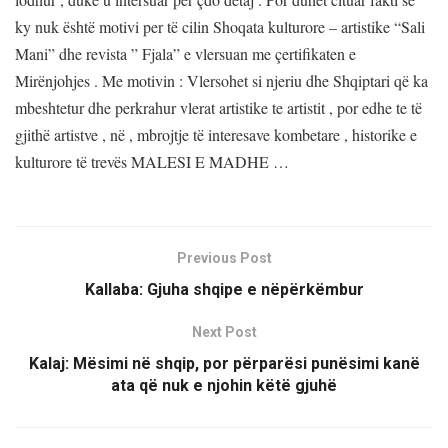
ky nuk është motivi per të cilin Shoqata kulturore – artistike “Sali
Mani” dhe revista ” Fjala” e vlersuan me çertifikaten e
Mirënjohjes . Me motivin : Vlersohet si njeriu dhe Shqiptari që ka
mbeshtetur dhe perkrahur vlerat artistike te artistit , por edhe te të
gjithë artistve , në , mbrojtje të interesave kombetare , historike e
kulturore të trevës MALESI E MADHE …
Previous Post
Kallaba: Gjuha shqipe e nëpërkëmbur
Next Post
Kalaj: Mësimi në shqip, por përparësi punësimi kanë
ata që nuk e njohin këtë gjuhë