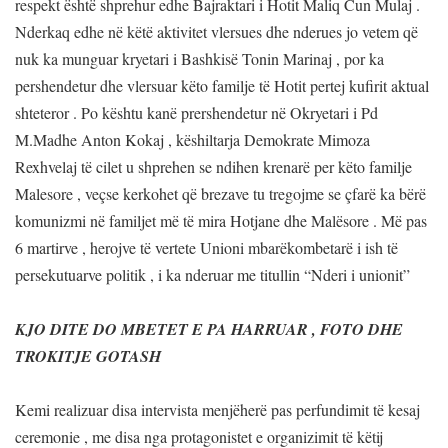
respekt është shprehur edhe Bajraktari i Hotit Maliq Cun Mulaj .
Nderkaq edhe në këtë aktivitet vlersues dhe nderues jo vetem që
nuk ka munguar kryetari i Bashkisë Tonin Marinaj , por ka
pershendetur dhe vlersuar këto familje të Hotit pertej kufirit aktual
shteteror . Po kështu kanë prershendetur në Okryetari i Pd
M.Madhe Anton Kokaj , këshiltarja Demokrate Mimoza
Rexhvelaj të cilet u shprehen se ndihen krenarë per këto familje
Malesore , veçse kerkohet që brezave tu tregojme se çfarë ka bërë
komunizmi në familjet më të mira Hotjane dhe Malësore . Më pas
6 martirve , herojve të vertete Unioni mbarëkombetarë i ish të
persekutuarve politik , i ka nderuar me titullin “Nderi i unionit”
KJO DITE DO MBETET E PA HARRUAR , FOTO DHE
TROKITJE GOTASH
Kemi realizuar disa intervista menjëherë pas perfundimit të kesaj
ceremonie , me disa nga protagonistet e organizimit të këtij