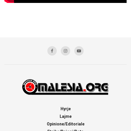
Hyrje
Lajme
Opinione/Editoriale