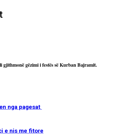
t
lli gjithmonë gëzimi i festës së Kurban Bajramit.
ohen nga pagesat
i e nis me fitore