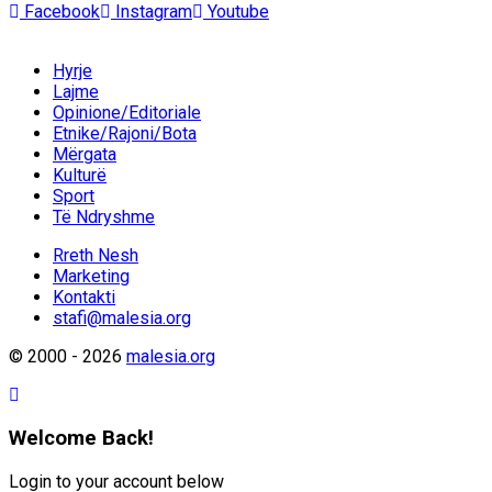
Facebook
Instagram
Youtube
Hyrje
Lajme
Opinione/Editoriale
Etnike/Rajoni/Bota
Mërgata
Kulturë
Sport
Të Ndryshme
Rreth Nesh
Marketing
Kontakti
stafi@malesia.org
© 2000 - 2026
malesia.org
Welcome Back!
Login to your account below