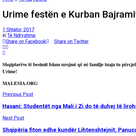
Urime festën e Kurban Bajrami
1 Shtator, 2017
in
Të Ndryshme
Share on Facebook
Share on Twitter
Shqiptarëve të besimit Islam urojmë që në familje tuaja tu përcje
Urime!
MALESIA.ORG
Previous Post
Hasani: Studentët nga Mali i Zi do të duhej të lir
Next Post
Shqipëria fiton edhe kundër Lihtenshtejnit, Panucc