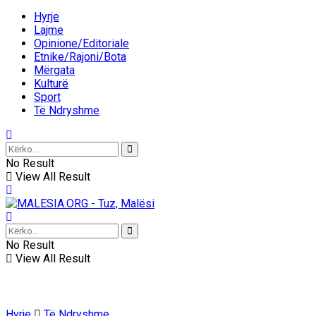
Hyrje
Lajme
Opinione/Editoriale
Etnike/Rajoni/Bota
Mërgata
Kulturë
Sport
Të Ndryshme
No Result
View All Result
No Result
View All Result
Hyrje
Të Ndryshme