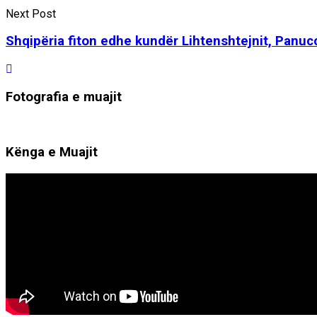
Next Post
Shqipëria fiton edhe kundër Lihtenshtejnit, Panucc
Fotografia e muajit
Kënga e Muajit