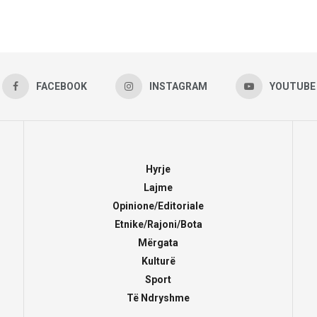
FACEBOOK
INSTAGRAM
YOUTUBE
Hyrje
Lajme
Opinione/Editoriale
Etnike/Rajoni/Bota
Mërgata
Kulturë
Sport
Të Ndryshme