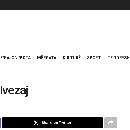
KE/RAJONI/BOTA
MËRGATA
KULTURË
SPORT
TË NDRYS
Ivezaj
Share on Twitter