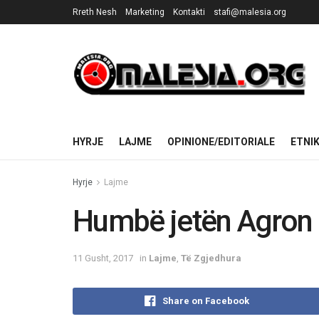
Rreth Nesh
Marketing
Kontakti
stafi@malesia.org
HYRJE
LAJME
OPINIONE/EDITORIALE
ETNI
Hyrje
Lajme
Humbë jetën Agron 
11 Gusht, 2017
in
Lajme
,
Të Zgjedhura
Share on Facebook