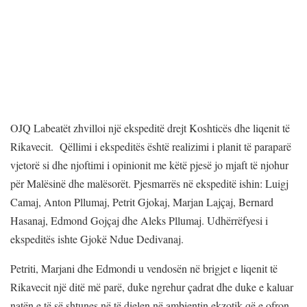
OJQ Labeatët zhvilloi një ekspeditë drejt Koshticës dhe liqenit të
Rikavecit. Qëllimi i ekspeditës është realizimi i planit të paraparë
vjetorë si dhe njoftimi i opinionit me këtë pjesë jo mjaft të njohur
për Malësinë dhe malësorët. Pjesmarrës në ekspeditë ishin: Luigj
Camaj, Anton Pllumaj, Petrit Gjokaj, Marjan Lajçaj, Bernard
Hasanaj, Edmond Gojçaj dhe Aleks Pllumaj. Udhërrëfyesi i
ekspeditës ishte Gjokë Ndue Dedivanaj.
Petriti, Marjani dhe Edmondi u vendosën në brigjet e liqenit të
Rikavecit një ditë më parë, duke ngrehur çadrat dhe duke e kaluar
natën e të së shtunes në të dielen në ambientin ekzotik që e ofron