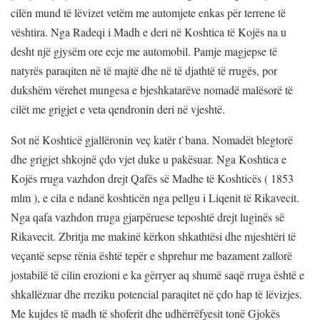
cilën mund të lëvizet vetëm me automjete enkas për terrene të
vështira. Nga Radeqi i Madh e deri në Koshtica të Kojës na u
desht një gjysëm ore ecje me automobil. Pamje magjepse të
natyrës paraqiten në të majtë dhe në të djathtë të rrugës, por
dukshëm vërehet mungesa e bjeshkatarëve nomadë malësorë të
cilët me grigjet e veta qendronin deri në vjeshtë.
Sot në Koshticë gjallëronin veç katër t`bana. Nomadët blegtorë
dhe grigjet shkojnë çdo vjet duke u pakësuar. Nga Koshtica e
Kojës rruga vazhdon drejt Qafës së Madhe të Koshticës ( 1853
mlm ), e cila e ndanë koshticën nga pellgu i Liqenit të Rikavecit.
Nga qafa vazhdon rruga gjarpëruese teposhtë drejt luginës së
Rikavecit. Zbritja me makinë kërkon shkathtësi dhe mjeshtëri të
veçantë sepse rënia është tepër e shprehur me bazament zallorë
jostabilë të cilin erozioni e ka gërryer aq shumë saqë rruga është e
shkallëzuar dhe rreziku potencial paraqitet në çdo hap të lëvizjes.
Me kujdes të madh të shoferit dhe udhërrëfyesit tonë Gjokës