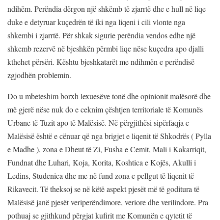
ndihëm. Perëndia dërgon një shkëmb të zjarrtë dhe e hull në liqe
duke e detyruar kuçedrën të iki nga liqeni i cili vlonte nga
shkembi i zjarrtë. Për shkak sigurie perëndia vendos edhe një
shkemb rezervë në bjeshkën përmbi liqe nëse kuçedra apo djalli
kthehet përsëri. Kështu bjeshkatarët me ndihmën e perëndisë
zgjodhën problemin.
Do u mbeteshim borxh lexuesëve tonë dhe opinionit malësorë dhe
më gjerë nëse nuk do e ceknim çështjen territoriale të Komunës
Urbane të Tuzit apo të Malësisë. Në përgjithësi sipërfaqja e
Malësisë është e cënuar që nga brigjet e liqenit të Shkodrës ( Pylla
e Madhe ), zona e Dheut të Zi, Fusha e Cemit, Mali i Kakarriqit,
Fundnat dhe Luhari, Koja, Korita, Koshtica e Kojës, Akulli i
Ledins, Studenica dhe me në fund zona e pellgut të liqenit të
Rikavecit. Të theksoj se në këtë aspekt pjesët më të goditura të
Malësisë janë pjesët veriperëndimore, veriore dhe verilindore. Pra
pothuaj se gjithkund përgjat kufirit me Komunën e qytetit të