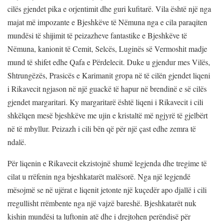
cilës gjendet pika e orjentimit dhe guri kufitarë. Vila është një nga
majat më impozante e Bjeshkëve të Nëmuna nga e cila paraqiten
mundësi të shijimit të peizazheve fantastike e Bjeshkëve të
Nëmuna, kanionit të Cemit, Selcës, Luginës së Vermoshit madje
mund të shifet edhe Qafa e Përdelecit. Duke u gjendur mes Vilës,
Shtrungëzës, Prasicës e Karimanit gropa në të cilën gjendet liqeni
i Rikavecit ngjason në një guackë të hapur në brendinë e së cilës
gjendet margaritari. Ky margaritarë është liqeni i Rikavecit i cili
shkëlqen mesë bjeshkëve me ujin e kristaltë më ngjyrë të gjelbërt
në të mbyllur. Peizazh i cili bën që për një çast edhe zemra të
ndalë.
Për liqenin e Rikavecit ekzistojnë shumë legjenda dhe tregime të
cilat u rrëfenin nga bjeshkatarët malësorë. Nga një legjendë
mësojmë se në ujërat e liqenit jetonte një kuçedër apo djallë i cili
rregullisht rrëmbente nga një vajzë bareshë. Bjeshkatarët nuk
kishin mundësi ta luftonin atë dhe i drejtohen perëndisë për