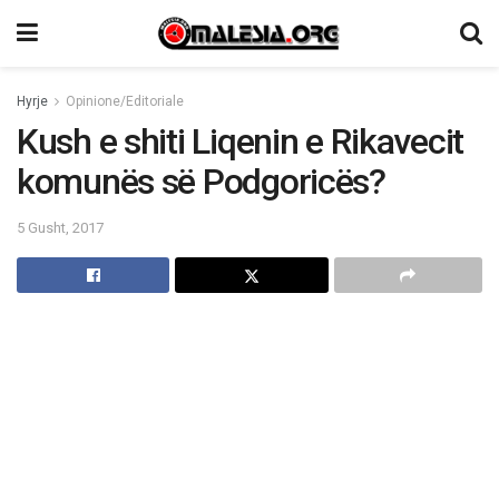
Hyrje
Opinione/Editoriale
Kush e shiti Liqenin e Rikavecit
komunës së Podgoricës?
5 Gusht, 2017