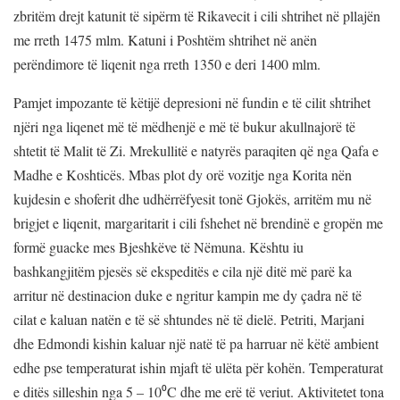
zbritëm drejt katunit të sipërm të Rikavecit i cili shtrihet në pllajën
me rreth 1475 mlm. Katuni i Poshtëm shtrihet në anën
perëndimore të liqenit nga rreth 1350 e deri 1400 mlm.
Pamjet impozante të këtijë depresioni në fundin e të cilit shtrihet
njëri nga liqenet më të mëdhenjë e më të bukur akullnajorë të
shtetit të Malit të Zi. Mrekullitë e natyrës paraqiten që nga Qafa e
Madhe e Koshticës. Mbas plot dy orë vozitje nga Korita nën
kujdesin e shoferit dhe udhërrëfyesit tonë Gjokës, arritëm mu në
brigjet e liqenit, margaritarit i cili fshehet në brendinë e gropën me
formë guacke mes Bjeshkëve të Nëmuna. Kështu iu
bashkangjitëm pjesës së ekspeditës e cila një ditë më parë ka
arritur në destinacion duke e ngritur kampin me dy çadra në të
cilat e kaluan natën e të së shtundes në të dielë. Petriti, Marjani
dhe Edmondi kishin kaluar një natë të pa harruar në këtë ambient
edhe pse temperaturat ishin mjaft të ulëta për kohën. Temperaturat
e ditës silleshin nga 5 – 10⁰C dhe me erë të veriut. Aktivitetet tona