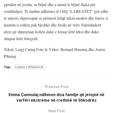
gjenden në pozita, sa bëjnë dhe a mund të bëjnë diçka për
vendlindjen. Të dashur adhurues të OJQ “LABEATËT” por edhe
të natyrës shpresojmë se përmesë këtijë teksti modest dhe fotove si
ilustrim u sollëm pak bjeshkë dhe freski në vërri. Faleminderit
atyre që shpenzuan kohën duke e lexuar këtë tekst dhe duke
shiquar këto fotografi.
Teksti: Luigj Camaj Foto & Video: Bernard Hasanaj dhe Anton
Pllumaj.
Tags:
Liqeni i Rikavecit
Previous Post
Emina Çunmulaj ndihmon disa familje që jetojnë në
varfëri ekstreme në rrethinë të Shkodrës
Next Post