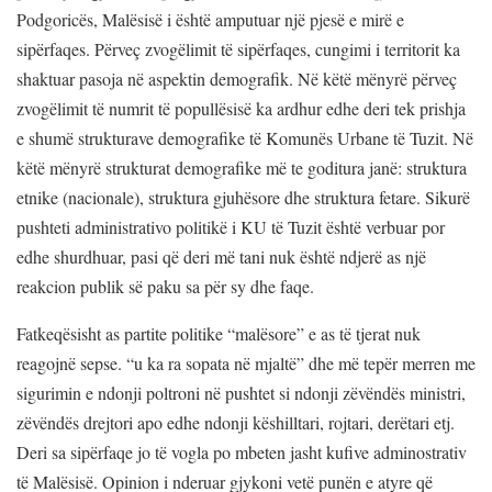
Podgoricës, Malësisë i është amputuar një pjesë e mirë e
sipërfaqes. Përveç zvogëlimit të sipërfaqes, cungimi i territorit ka
shaktuar pasoja në aspektin demografik. Në këtë mënyrë përveç
zvogëlimit të numrit të popullësisë ka ardhur edhe deri tek prishja
e shumë strukturave demografike të Komunës Urbane të Tuzit. Në
këtë mënyrë strukturat demografike më te goditura janë: struktura
etnike (nacionale), struktura gjuhësore dhe struktura fetare. Sikurë
pushteti administrativo politikë i KU të Tuzit është verbuar por
edhe shurdhuar, pasi që deri më tani nuk është ndjerë as një
reakcion publik së paku sa për sy dhe faqe.
Fatkeqësisht as partite politike “malësore” e as të tjerat nuk
reagojnë sepse. “u ka ra sopata në mjaltë” dhe më tepër merren me
sigurimin e ndonji poltroni në pushtet si ndonji zëvëndës ministri,
zëvëndës drejtori apo edhe ndonji këshilltari, rojtari, derëtari etj.
Deri sa sipërfaqe jo të vogla po mbeten jasht kufive adminostrativ
të Malësisë. Opinion i nderuar gjykoni vetë punën e atyre që