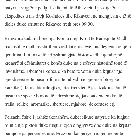
natyra e virgjër e pellgut të liqenit të Rikavecit. Pjesa tjetër e
ekspeditës u nis drejt Koshticës dhe Rikavecit në mëngjesin e të së
dieles duke arritur në Rikavec rreth orës 09.30.
Rruga makadam shpie nga Korita drejt Kroit të Radeqit të Madh,
majtas dhe djathtas shtrihen kreshtat e maleve tona legjendare që u
qendruan furtunave të ndryshme gjatë historisë dhe qendrojnë
krenarë si dëshmitaret e kohës duke na e rrëfyer historinë tonë të
lavdishme. Dhëmbi i kohës e ka bërë të vetën duke krijuar një
gjeodiversitet të pasur ( forma të ndryshme gjeomorfologjike
karstike ), forma hidrologjike, biodiversitet të jashtzakonshëm të
pasur me specie bimore të ndryshme siç janë ato endemike, të
rralla, relikte, aromatike, shëruese, mjaltore, dekoruese etj.
Peizazhi është i jashtëzakonshëm, duket sikurë natyra e ka luajtur
rolin e një piktori duke luajtur lojën e ngjyrave dhe duke na krijuar
pamje të pa përsëritëshme. Erozioni ka gërryer rrugën nëpër të