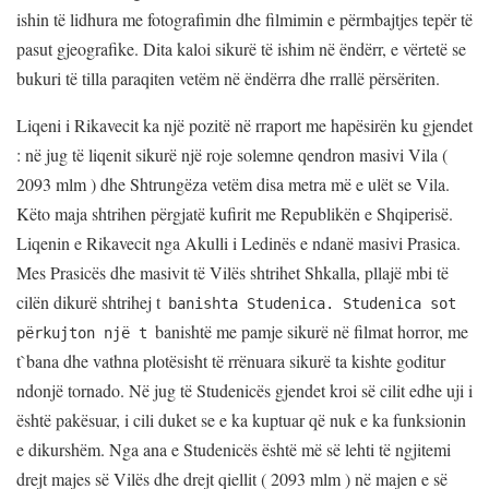
ishin të lidhura me fotografimin dhe filmimin e përmbajtjes tepër të
pasut gjeografike. Dita kaloi sikurë të ishim në ëndërr, e vërtetë se
bukuri të tilla paraqiten vetëm në ëndërra dhe rrallë përsëriten.
Liqeni i Rikavecit ka një pozitë në rraport me hapësirën ku gjendet
: në jug të liqenit sikurë një roje solemne qendron masivi Vila (
2093 mlm ) dhe Shtrungëza vetëm disa metra më e ulët se Vila.
Këto maja shtrihen përgjatë kufirit me Republikën e Shqiperisë.
Liqenin e Rikavecit nga Akulli i Ledinës e ndanë masivi Prasica.
Mes Prasicës dhe masivit të Vilës shtrihet Shkalla, pllajë mbi të
cilën dikurë shtrihej t
banishta Studenica. Studenica sot
banishtë me pamje sikurë në filmat horror, me
përkujton një t
t`bana dhe vathna plotësisht të rrënuara sikurë ta kishte goditur
ndonjë tornado. Në jug të Studenicës gjendet kroi së cilit edhe uji i
është pakësuar, i cili duket se e ka kuptuar që nuk e ka funksionin
e dikurshëm. Nga ana e Studenicës është më së lehti të ngjitemi
drejt majes së Vilës dhe drejt qiellit ( 2093 mlm ) në majen e së