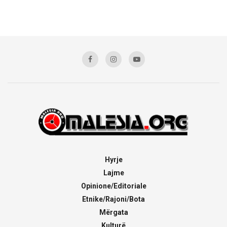
Hyrje
Lajme
Opinione/Editoriale
Etnike/Rajoni/Bota
Mërgata
Kulturë