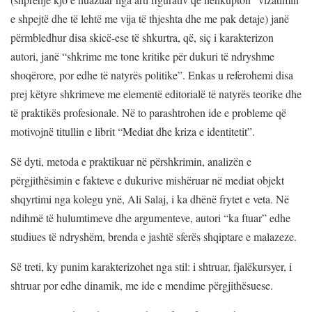
e shpejtë dhe të lehtë me vija të thjeshta dhe me pak detaje) janë
përmbledhur disa skicë-ese të shkurtra, që, siç i karakterizon
autori, janë “shkrime me tone kritike për dukuri të ndryshme
shoqërore, por edhe të natyrës politike”. Enkas u referohemi disa
prej këtyre shkrimeve me elementë editorialë të natyrës teorike dhe
të praktikës profesionale. Në to parashtrohen ide e probleme që
motivojnë titullin e librit “Mediat dhe kriza e identitetit”.
Së dyti, metoda e praktikuar në përshkrimin, analizën e
përgjithësimin e fakteve e dukurive mishëruar në mediat objekt
shqyrtimi nga kolegu ynë, Ali Salaj, i ka dhënë frytet e veta. Në
ndihmë të hulumtimeve dhe argumenteve, autori “ka ftuar” edhe
studiues të ndryshëm, brenda e jashtë sferës shqiptare e malazeze.
Së treti, ky punim karakterizohet nga stil: i shtruar, fjalëkursyer, i
shtruar por edhe dinamik, me ide e mendime përgjithësuese.