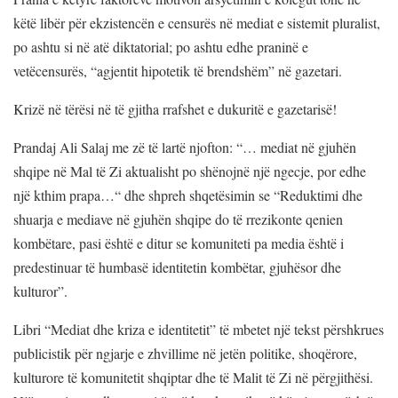
këtë libër për ekzistencën e censurës në mediat e sistemit pluralist,
po ashtu si në atë diktatorial; po ashtu edhe praninë e
vetëcensurës, “agjentit hipotetik të brendshëm” në gazetari.
Krizë në tërësi në të gjitha rrafshet e dukuritë e gazetarisë!
Prandaj Ali Salaj me zë të lartë njofton: “… mediat në gjuhën
shqipe në Mal të Zi aktualisht po shënojnë një ngecje, por edhe
një kthim prapa…“ dhe shpreh shqetësimin se “Reduktimi dhe
shuarja e mediave në gjuhën shqipe do të rrezikonte qenien
kombëtare, pasi është e ditur se komuniteti pa media është i
predestinuar të humbasë identitetin kombëtar, gjuhësor dhe
kulturor”.
Libri “Mediat dhe kriza e identitetit” të mbetet një tekst përshkrues
publicistik për ngjarje e zhvillime në jetën politike, shoqërore,
kulturore të komunitetit shqiptar dhe të Malit të Zi në përgjithësi.