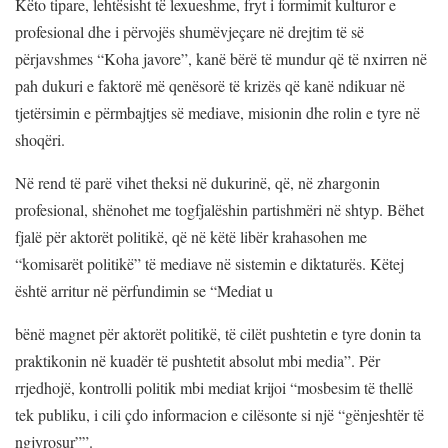
Këto tipare, lehtësisht të lexueshme, fryt i formimit kulturor e
profesional dhe i përvojës shumëvjeçare në drejtim të së
përjavshmes “Koha javore”, kanë bërë të mundur që të nxirren në
pah dukuri e faktorë më qenësorë të krizës që kanë ndikuar në
tjetërsimin e përmbajtjes së mediave, misionin dhe rolin e tyre në
shoqëri.
Në rend të parë vihet theksi në dukurinë, që, në zhargonin
profesional, shënohet me togfjalëshin partishmëri në shtyp. Bëhet
fjalë për aktorët politikë, që në këtë libër krahasohen me
“komisarët politikë” të mediave në sistemin e diktaturës. Këtej
është arritur në përfundimin se “Mediat u
bënë magnet për aktorët politikë, të cilët pushtetin e tyre donin ta
praktikonin në kuadër të pushtetit absolut mbi media”. Për
rrjedhojë, kontrolli politik mbi mediat krijoi “mosbesim të thellë
tek publiku, i cili çdo informacion e cilësonte si një “gënjeshtër të
ngjyrosur””.