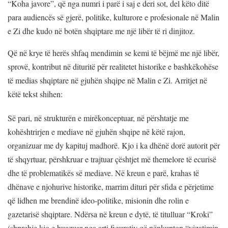
“Koha javore”, që nga numri i parë i saj e deri sot, del këto ditë
para audiencës së gjerë, politike, kulturore e profesionale në Malin
e Zi dhe kudo në botën shqiptare me një libër të ri dinjitoz.
Që në krye të herës shfaq mendimin se kemi të bëjmë me një libër,
sprovë, kontribut në dituritë për realitetet historike e bashkëkohëse
të medias shqiptare në gjuhën shqipe në Malin e Zi. Arritjet në
këtë tekst shihen:
Së pari, në strukturën e mirëkonceptuar, në përshtatje me
kohështrirjen e mediave në gjuhën shqipe në këtë rajon,
organizuar me dy kapituj madhorë. Kjo i ka dhënë dorë autorit për
të shqyrtuar, përshkruar e trajtuar çështjet më themelore të ecurisë
dhe të problematikës së mediave. Në kreun e parë, krahas të
dhënave e njohurive historike, marrim dituri për sfida e përjetime
që lidhen me brendinë ideo-politike, misionin dhe rolin e
gazetarisë shqiptare. Ndërsa në kreun e dytë, të titulluar “Kroki”
(shprehje kjo e huazuar nga arti figurativ që nënkupton “vizatimin