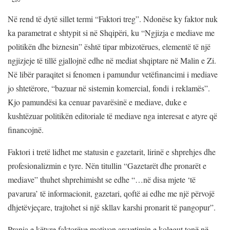
Në rend të dytë sillet termi “Faktori treg”. Ndonëse ky faktor nuk
ka parametrat e shtypit si në Shqipëri, ku “Ngjizja e mediave me
politikën dhe biznesin” është tipar mbizotërues, elementë të një
ngjizjeje të tillë gjallojnë edhe në mediat shqiptare në Malin e Zi.
Në libër paraqitet si fenomen i pamundur vetëfinancimi i mediave
jo shtetërore, “bazuar në sistemin komercial, fondi i reklamës”.
Kjo pamundësi ka cenuar pavarësinë e mediave, duke e
kushtëzuar politikën editoriale të mediave nga interesat e atyre që
financojnë.
Faktori i tretë lidhet me statusin e gazetarit, lirinë e shprehjes dhe
profesionalizmin e tyre. Nën titullin “Gazetarët dhe pronarët e
mediave” thuhet shprehimisht se edhe “…në disa mjete ‘të
pavarura’ të informacionit, gazetari, qoftë ai edhe me një përvojë
dhjetëvjeçare, trajtohet si një skllav karshi pronarit të pangopur”.
Prania e këtyre faktorëve motivon arsyetimin e kolegut tonë në