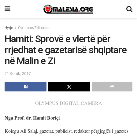
Hyrje
Opinione/Editoriale
Hamiti: Sprovë e vlertë për
rrjedhat e gazetarisë shqiptare
në Malin e Zi
21 Korrik, 2017
OLYMPUS DIGITAL CAMERA
Nga Prof. dr. Hamit Boriçi
Kolegu Ali Salaj, gazetar, publicist, redaktor përgjegjës i gazetës