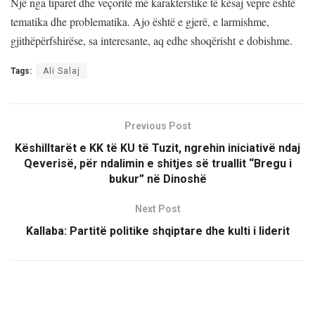
Një nga tiparet dhe veçoritë më karakterstike të kësaj vepre është
tematika dhe problematika. Ajo është e gjerë, e larmishme,
gjithëpërfshirëse, sa interesante, aq edhe shoqërisht e dobishme.
Tags:
Ali Salaj
Previous Post
Këshilltarët e KK të KU të Tuzit, ngrehin iniciativë ndaj
Qeverisë, për ndalimin e shitjes së truallit “Bregu i
bukur” në Dinoshë
Next Post
Kallaba: Partitë politike shqiptare dhe kulti i liderit