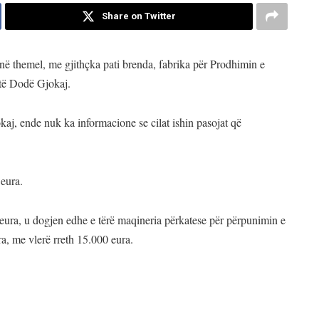
Share on Twitter
në themel, me gjithçka pati brenda, fabrika për Prodhimin e
 të Dodë Gjokaj.
kaj, ende nuk ka informacione se cilat ishin pasojat që
eura.
 eura, u dogjen edhe e tërë maqineria përkatese për përpunimin e
era, me vlerë rreth 15.000 eura.