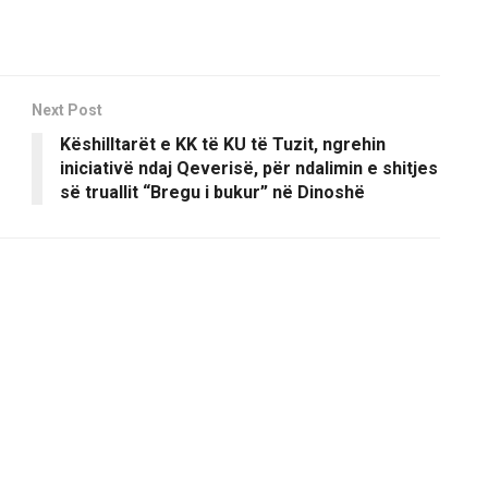
Next Post
Këshilltarët e KK të KU të Tuzit, ngrehin
iniciativë ndaj Qeverisë, për ndalimin e shitjes
së truallit “Bregu i bukur” në Dinoshë