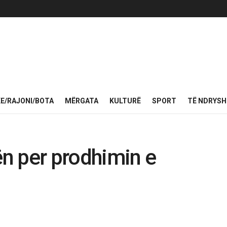
KE/RAJONI/BOTA
MËRGATA
KULTURË
SPORT
TË NDRYS
ën per prodhimin e