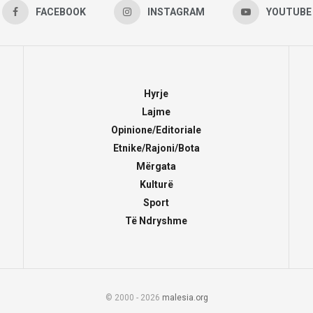
FACEBOOK
INSTAGRAM
YOUTUBE
Hyrje
Lajme
Opinione/Editoriale
Etnike/Rajoni/Bota
Mërgata
Kulturë
Sport
Të Ndryshme
© 2000 - 2026
malesia.org