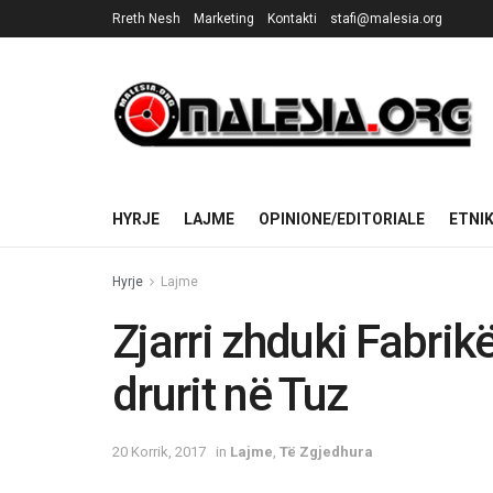
Rreth Nesh
Marketing
Kontakti
stafi@malesia.org
HYRJE
LAJME
OPINIONE/EDITORIALE
ETNI
Hyrje
Lajme
Zjarri zhduki Fabrik
drurit në Tuz
20 Korrik, 2017
in
Lajme
,
Të Zgjedhura