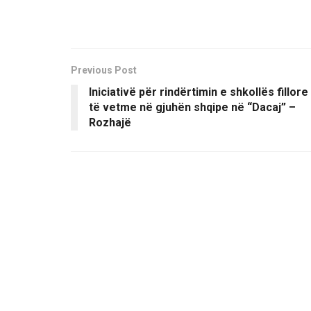
Previous Post
Iniciativë për rindërtimin e shkollës fillore
të vetme në gjuhën shqipe në “Dacaj” –
Rozhajë