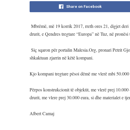
Share on Facebook
Mbrëmë, më 19 korrik 2017, rreth ores 21, digjet deri 
drurit, e Qendres tregtare “Europa” në Tuz, në pronësi
Siç sqaron për portalin Malesia.Org, pronari Petrit Gjo
shkaktuan zjarrin në këtë kompani.
Kjo kompani tregtare pësoi dëmë me vlerë mbi 50.000 
Përpos konstrukcionit të objektit, me vlerë prej 10.000
drurit, me vlere prej 30.000 eura, si dhe materialet e tj
Albert Camaj