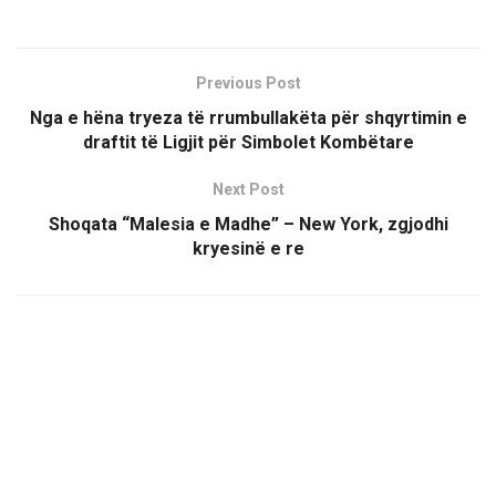
Previous Post
Nga e hëna tryeza të rrumbullakëta për shqyrtimin e
draftit të Ligjit për Simbolet Kombëtare
Next Post
Shoqata “Malesia e Madhe” – New York, zgjodhi
kryesinë e re