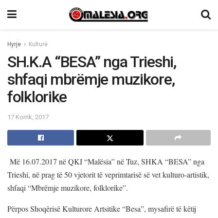
Hyrje
Kulturë
SH.K.A “BESA” nga Trieshi,
shfaqi mbrëmje muzikore,
folklorike
17 Korrik, 2017
Më 16.07.2017 në QKI “Malësia” në Tuz, SHKA “BESA” nga
Trieshi, në prag të 50 vjetorit të veprimtarisë së vet kulturo-artistik,
shfaqi “Mbrëmje muzikore, folklorike”.
Përpos Shoqërisë Kulturore Artsitike “Besa”, mysafirë të këtij