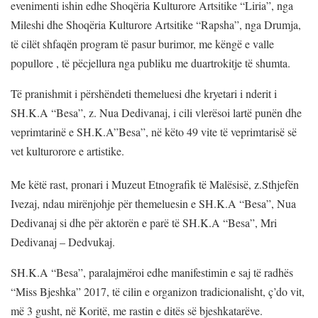
evenimenti ishin edhe Shoqëria Kulturore Artsitike “Liria”, nga
Mileshi dhe Shoqëria Kulturore Artsitike “Rapsha”, nga Drumja,
të cilët shfaqën program të pasur burimor, me këngë e valle
popullore , të pëcjellura nga publiku me duartrokitje të shumta.
Të pranishmit i përshëndeti themeluesi dhe kryetari i nderit i
SH.K.A “Besa”, z. Nua Dedivanaj, i cili vlerësoi lartë punën dhe
veprimtarinë e SH.K.A”Besa”, në këto 49 vite të veprimtarisë së
vet kulturorore e artistike.
Me këtë rast, pronari i Muzeut Etnografik të Malësisë, z.Sthjefën
Ivezaj, ndau mirënjohje për themeluesin e SH.K.A “Besa”, Nua
Dedivanaj si dhe për aktorën e parë të SH.K.A “Besa”, Mri
Dedivanaj – Dedvukaj.
SH.K.A “Besa”, paralajmëroi edhe manifestimin e saj të radhës
“Miss Bjeshka” 2017, të cilin e organizon tradicionalisht, ç’do vit,
më 3 gusht, në Koritë, me rastin e ditës së bjeshkatarëve.