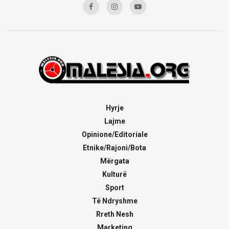
Hyrje
Lajme
Opinione/Editoriale
Etnike/Rajoni/Bota
Mërgata
Kulturë
Sport
Të Ndryshme
Rreth Nesh
Marketing