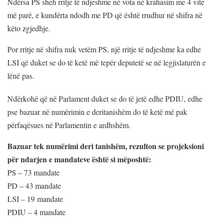
Ndërsa PS sheh rritje të ndjeshme në vota në krahasim me 4 vite
më parë, e kundërta ndodh me PD që është rrudhur në shifra në
këto zgjedhje.
Por rritje në shifra nuk vetëm PS, një rritje të ndjeshme ka edhe
LSI që duket se do të ketë më tepër deputetë se në legjislaturën e
lënë pas.
Ndërkohë që në Parlament duket se do të jetë edhe PDIU, edhe
pse bazuar në numërimin e deritanishëm do të ketë më pak
përfaqësues në Parlamentin e ardhshëm.
Bazuar tek numërimi deri tanishëm, rezulton se projeksioni
për ndarjen e mandateve është si mëposhtë:
PS – 73 mandate
PD – 43 mandate
LSI – 19 mandate
PDIU – 4 mandate