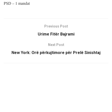
PSD – 1 mandat
Previous Post
Urime Fitër Bajrami
Next Post
New York: Orë përkujtimore për Prelë Sinishtaj