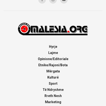
Hyrje
Lajme
Opinione/Editoriale
Etnike/Rajoni/Bota
Mërgata
Kulturë
Sport
Të Ndryshme
Rreth Nesh
Marketing