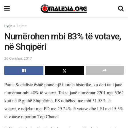
Hyrje
Lajme
Numërohen mbi 83% të votave,
në Shqipëri
26 Qershor, 2017
Partia Socialiste është pranë një fitoreje historike, ku deri tani janë
numëruar mbi 40% të votave. Teksa janë numëruar 2201 nga 5362
kuti në të gjithë Shqipërinë, PS udhëheq me mbi 51.58% të
votave, e ndjekur nga PD me 29.24% të votave dhe LSI me 15.5%
të votave raporton Top Chanel.