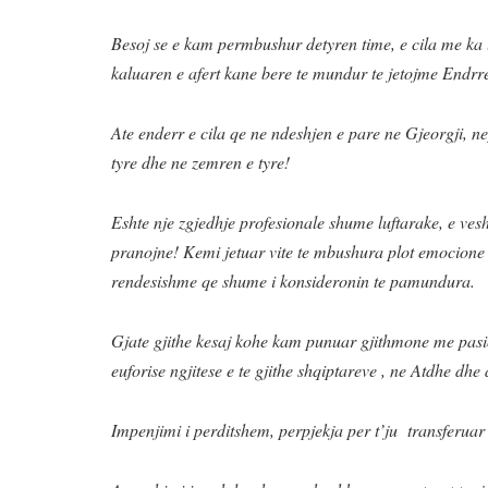
Besoj se e kam permbushur detyren time, e cila me ka l
kaluaren e afert kane bere te mundur te jetojme Endr
Ate enderr e cila qe ne ndeshjen e pare ne Gjeorgji, ne
tyre dhe ne zemren e tyre!
Eshte nje zgjedhje profesionale shume luftarake, e vesht
pranojne! Kemi jetuar vite te mbushura plot emocione d
rendesishme qe shume i konsideronin te pamundura.
Gjate gjithe kesaj kohe kam punuar gjithmone me pasio
euforise ngjitese e te gjithe shqiptareve , ne Atdhe dhe
Impenjimi i perditshem, perpjekja per t’ju transferuar d