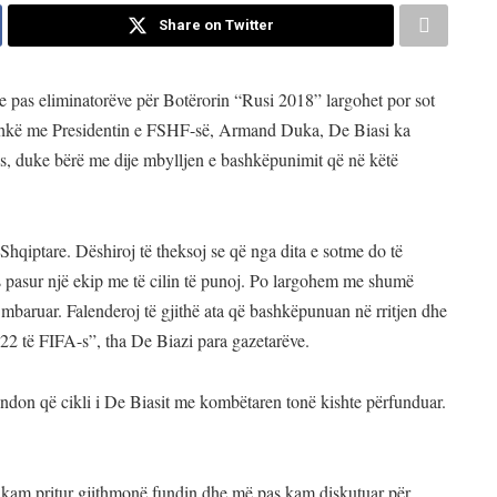
Share on Twitter
e pas eliminatorëve për Botërorin “Rusi 2018” largohet por sot
ashkë me Presidentin e FSHF-së, Armand Duka, De Biasi ka
es, duke bërë me dije mbylljen e bashkëpunimit që në këtë
hqiptare. Dëshiroj të theksoj se që nga dita e sotme do të
 pasur një ekip me të cilin të punoj. Po largohem me shumë
a mbaruar. Falenderoj të gjithë ata që bashkëpunuan në rritjen dhe
e 22 të FIFA-s”, tha De Biazi para gazetarëve.
don që cikli i De Biasit me kombëtaren tonë kishte përfunduar.
 kam pritur gjithmonë fundin dhe më pas kam diskutuar për