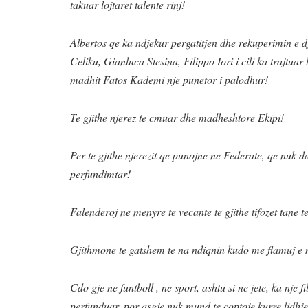
takuar lojtaret talente rinj!
Albertos qe ka ndjekur pergatitjen dhe rekuperimin e dj
Celiku, Gianluca Stesina, Filippo Iori i cili ka trajtua
madhit Fatos Kademi nje punetor i palodhur!
Te gjithe njerez te cmuar dhe madheshtore Ekipi!
Per te gjithe njerezit qe punojne ne Federate, qe nuk d
perfundimtar!
Falenderoj ne menyre te vecante te gjithe tifozet tane t
Gjithmone te gatshem te na ndiqnin kudo me flamuj e
Cdo gje ne funtboll , ne sport, ashtu si ne jete, ka nje f
perfunduar, por asgje nuk mund te coptoje kurre lidhj