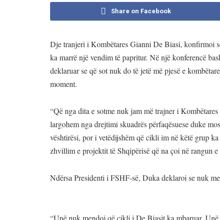
Share on Facebook
Dje tranjeri i Kombëtares Gianni De Biasi, konfirmoi s
ka marrë një vendim të papritur. Në një konferencë b
deklaruar se që sot nuk do të jetë më pjesë e kombëtar
moment.
“Që nga dita e sotme nuk jam më trajner i Kombëtares S
largohem nga drejtimi skuadrës përfaqësuese duke mos
vështirësi, por i vetëdijshëm që cikli im në këtë grup k
zhvillim e projektit të Shqipërisë që na çoi në rangun 
Ndërsa Presidenti i FSHF-së, Duka deklaroi se nuk men
“Unë nuk mendoj që cikli i De Biasit ka mbaruar. Unë