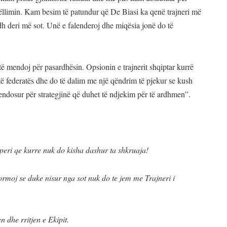
llimin. Kam besim të patundur që De Biasi ka qenë trajneri më
h deri më sot. Unë e falenderoj dhe miqësia jonë do të
 të mendoj për pasardhësin. Opsionin e trajnerit shqiptar kurrë
të federatës dhe do të dalim me një qëndrim të pjekur se kush
ndosur për strategjinë që duhet të ndjekim për të ardhmen”.
iperi qe kurre nuk do kisha dashur ta shkruaja!
rmoj se duke nisur nga sot nuk do te jem me Trajneri i
 dhe rritjen e Ekipit.