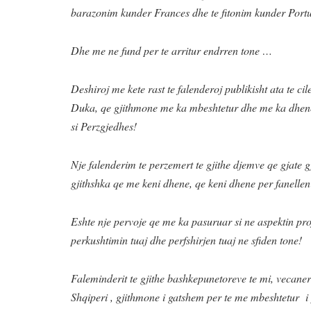
barazonim kunder Frances dhe te fitonim kunder Portu
Dhe me ne fund per te arritur endrren tone …
Deshiroj me kete rast te falenderoj publikisht ata te 
Duka, qe gjithmone me ka mbeshtetur dhe me ka dhene 
si Perzgjedhes!
Nje falenderim te perzemert te gjithe djemve qe gjate g
gjithshka qe me keni dhene, qe keni dhene per fanellen
Eshte nje pervoje qe me ka pasuruar si ne aspektin pro
perkushtimin tuaj dhe perfshirjen tuaj ne sfiden tone!
Faleminderit te gjithe bashkepunetoreve te mi, vecane
Shqiperi , gjithmone i gatshem per te me mbeshtetur 