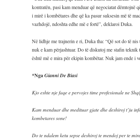
kontratën, pasi kam menduar që negociatat dëmtojnë që
i mirë i kombëtares dhe që ka pasur suksesin më të mad
vazhdojë, ndoshta edhe më e fortë”, deklaroi Duka.
Në lidhje me trajnerin e ri, Duka tha: “Që sot do të nis
nuk e kam përjashtuar. Do të diskutoj me stafin teknik 
është më e mira për ekipin kombëtar. Nuk jam ende i ve
*Nga
Gianni De Biasi
Kjo eshte nje faqe e pervojes time profesionale ne Shq
Kam menduar dhe medituar gjate dhe deshiroj t’ju info
kombetares sone!
Do te ndalem ketu sepse deshiroj te mendoj per te miren