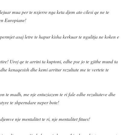
ejuar mua per te nxjerre nga keta djem ato cilesi qe ne te
ren Europiane!
permjet asaj letre te hapur kisha kerkuar te ngulitja ne koken e
ire! Uroj qe te arrini ta kuptoni, edhe pse jo te gjithe mund ta
he kenaqesish dhe kemi arritur rezultate me te vertete te
n te madh, me nje entuziazem te ri fale edhe rezultateve dhe
 atyre te shperndare neper bote!
jemve nje mentalitet te ri, nje mentalitet fitues!