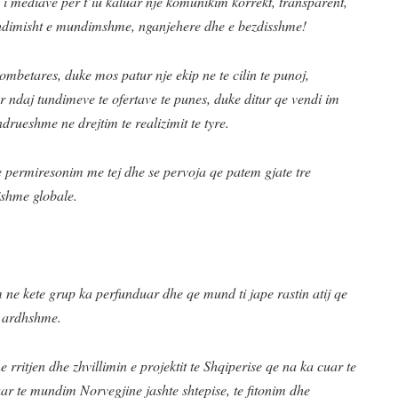
i mediave per t’iu kaluar nje komunikim korrekt, transparent,
azhdimisht e mundimshme, nganjehere dhe e bezdisshme!
mbetares, duke mos patur nje ekip ne te cilin te punoj,
r ndaj tundimeve te ofertave te punes, duke ditur qe vendi im
ndrueshme ne drejtim te realizimit te tyre.
 permiresonim me tej dhe se pervoja qe patem gjate tre
ejshme globale.
m ne kete grup ka perfunduar dhe qe mund ti jape rastin atij qe
e ardhshme.
 rritjen dhe zhvillimin e projektit te Shqiperise qe na ka cuar te
ar te mundim Norvegjine jashte shtepise, te fitonim dhe