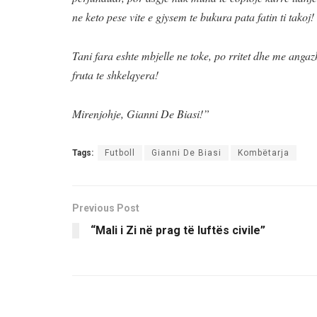
ne keto pese vite e gjysem te bukura pata fatin ti takoj!
Tani fara eshte mbjelle ne toke, po rritet dhe me angaz
fruta te shkelqyera!
Mirenjohje, Gianni De Biasi!”
Tags:
Futboll
Gianni De Biasi
Kombëtarja
Previous Post
“Mali i Zi në prag të luftës civile”