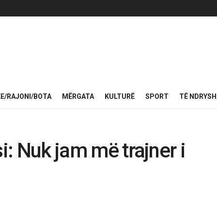
KE/RAJONI/BOTA
MËRGATA
KULTURË
SPORT
TË NDRYS
si: Nuk jam më trajner i