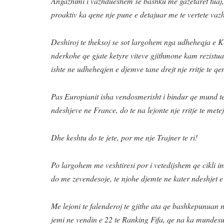
Angazhimi i vazhdueshem se bashku me gazetaret tuaj, 
proaktiv ka qene nje pune e detajuar me te vertete v
Deshiroj te theksoj se sot largohem nga udheheqja e Ko
nderkohe qe gjate ketyre viteve gjithmone kam rezistua
ishte ne udheheqjen e djemve tane drejt nje rritje te qe
Pas Europianit isha vendosmerisht i bindur qe mund te
ndeshjeve ne France, do te na lejonte nje rritje te met
Dhe keshtu do te jete, por me nje Trajner te ri!
Po largohem me veshtiresi por i vetedijshem qe cikli i
do me zevendesoje, te njohe djemte ne kater ndeshjet 
Me lejoni te falenderoj te gjithe ata qe bashkepunuan ne
jemi ne vendin e 22 te Ranking Fifa, qe na ka mundesu