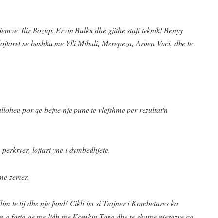
emve, Ilir Boziqi, Ervin Bulku dhe gjithe stafi teknik! Benyy
r lojtaret se bashku me Ylli Mihali, Merepeza, Arben Voci, dhe te
allohen por qe bejne nje pune te vlefshme per rezultatin
e perkryer, lojtari yne i dymbedhjete.
 me zemer.
illim te tij dhe nje fund! Cikli im si Trajner i Kombetares ka
en e forte qe me lidh me Kombin Tone dhe te shume njerezve qe