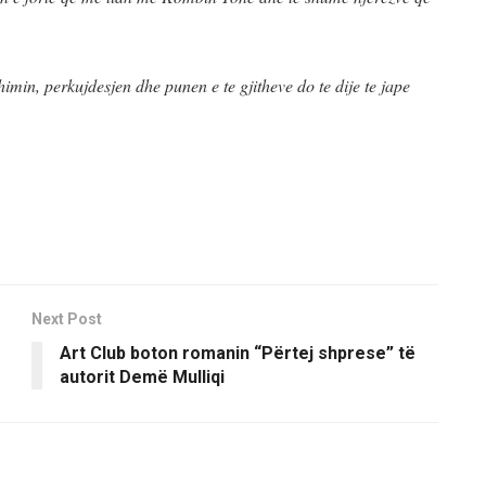
himin, perkujdesjen dhe punen e te gjitheve do te dije te jape
Next Post
Art Club boton romanin “Përtej shprese” të
autorit Demë Mulliqi