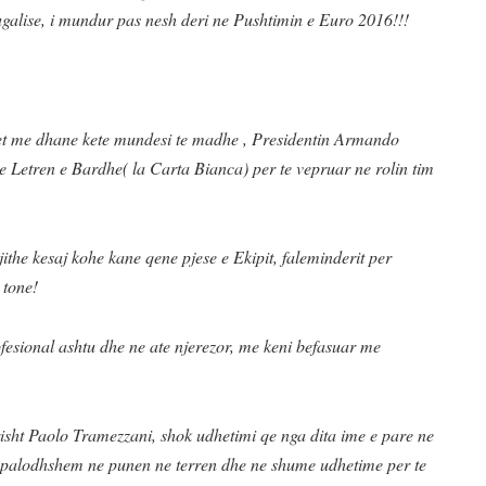
galise, i mundur pas nesh deri ne Pushtimin e Euro 2016!!!
cilet me dhane kete mundesi te madhe , Presidentin Armando
Letren e Bardhe( la Carta Bianca) per te vepruar ne rolin tim
jithe kesaj kohe kane qene pjese e Ekipit, faleminderit per
 tone!
fesional ashtu dhe ne ate njerezor, me keni befasuar me
risht Paolo Tramezzani, shok udhetimi qe nga dita ime e pare ne
i palodhshem ne punen ne terren dhe ne shume udhetime per te