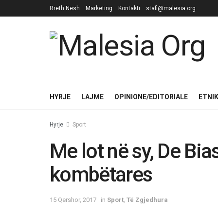
Rreth Nesh
Marketing
Kontakti
stafi@malesia.org
HYRJE
LAJME
OPINIONE/EDITORIALE
ETNI
Hyrje
Sport
Me lot në sy, De Bia
kombëtares
15 Qershor, 2017
in
Sport
,
Të Zgjedhura