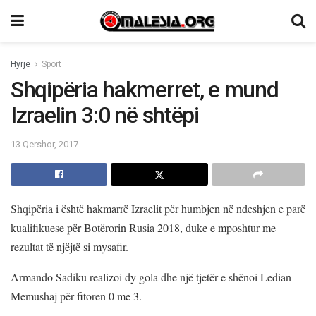
Hyrje
Sport
Shqipëria hakmerret, e mund
Izraelin 3:0 në shtëpi
13 Qershor, 2017
Shqipëria i është hakmarrë Izraelit për humbjen në ndeshjen e parë
kualifikuese për Botërorin Rusia 2018, duke e mposhtur me
rezultat të njëjtë si mysafir.
Armando Sadiku realizoi dy gola dhe një tjetër e shënoi Ledian
Memushaj për fitoren 0 me 3.