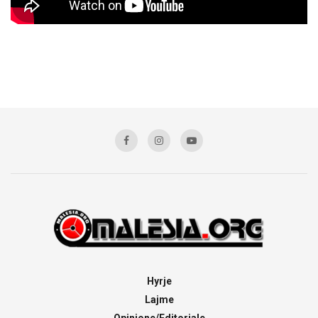
Hyrje
Lajme
Opinione/Editoriale