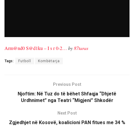
Arm@nd0 S@d1ku – I s r 0-2…
by
87taras
Tags:
Futboll
Kombëtarja
Previous Post
Njoftim: Në Tuz do të bëhet Shfaqja “Dhjetë
Urdhnimet” nga Teatri “Migjeni” Shkodër
Next Post
Zgjedhjet në Kosovë, koalicioni PAN fitues me 34 %