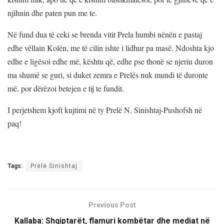
njihnin dhe paten pun me te.
Në fund dua të ceki se brenda vitit Prela humbi nënën e pastaj
edhe vëllain Kolën, me të cilin ishte i lidhur pa masë. Ndoshta kjo
edhe e ligësoi edhe më, kështu që, edhe pse thonë se njeriu duron
ma shumë se guri, si duket zemra e Prelës nuk mundi të duronte
më, por dërëzoi betejen e tij te fundit.
I perjetshem kjoft kujtimi në ty Prelë N. Sinishtaj-Pushofsh në
paq!
Tags:
Prëlë Sinishtaj
Previous Post
Kallaba: Shqiptarët, flamuri kombëtar dhe mediat në