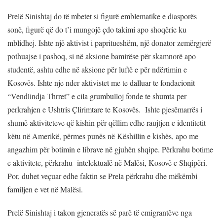
Prelë Sinishtaj do të mbetet si figurë emblematike e diasporës
sonë, figurë që do t’i mungojë çdo takimi apo shoqërie ku
mblidhej. Ishte një aktivist i papritueshëm, një donator zemërgjerë
pothuajse i pashoq, si në aksione bamirëse për skamnorë apo
studentë, ashtu edhe në aksione për luftë e për ndërtimin e
Kosovës. Ishte nje nder aktivistet me te dalluar te fondacionit
“Vendlindja Thrret” e cila grumbulloj fonde te shumta per
perkrahjen e Ushtris Çlirimtare te Kosovës. Ishte pjesëmarrës i
shumë aktiviteteve që kishin për qëllim edhe raujtjen e identitetit
këtu në Amerikë, përmes punës në Këshillin e kishës, apo me
angazhim për botimin e librave në gjuhën shqipe. Përkrahu botime
e aktivitete, përkrahu intelektualë në Malësi, Kosovë e Shqipëri.
Por, duhet veçuar edhe faktin se Prela përkrahu dhe mëkëmbi
familjen e vet në Malësi.
Prelë Sinishtaj i takon gjeneratës së parë të emigrantëve nga