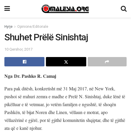
Hyrje
Opinione/Editoriale
Shuhet Prëlë Sinishtaj
10 Qershor, 2017
Nga Dr. Pashko R. Camaj
Para pak ditësh, konkretisht më 31 Maj 2017, në New York,
pushoi së rrahuri zemra e madhe e Prelë N. Sinishtaj, duke lënë të
pikëlluar e të vetmuar, jo vetëm familjen e ngushtë, të shoqën
Pashkën, të bijat Noren dhe Linen, vëllaun e motrat, apo
vëllazërinë e gjërë, por të gjithë komunitetin shqiptar, dhe të gjithë
ata që e kanë njohur.