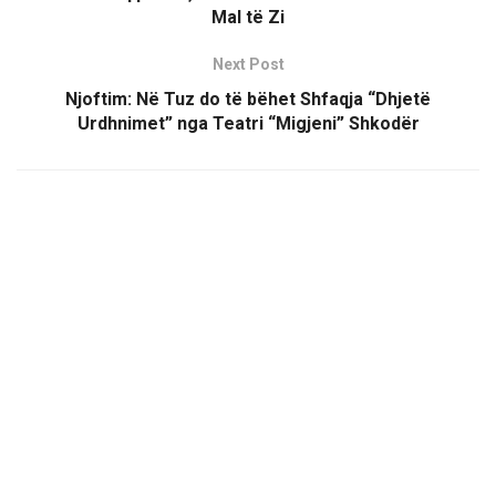
Mal të Zi
Next Post
Njoftim: Në Tuz do të bëhet Shfaqja “Dhjetë
Urdhnimet” nga Teatri “Migjeni” Shkodër