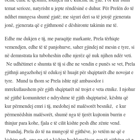
temat serioze, natyrisht u jepte rëndësinë e duhur. Për Prelën do të
ndihet mungesa shumë gjatë; me siguri deri sa të jetojë gjenerata
jonë, gjenerata që e gjithmonë e dëshironte takimin me të.
Edhe me dukjen e tij, me paraqitje markante, Prela tërhiqte
vemendjen, edhe të të panjohurve, saher gjindej në mesin e tyre, si
në demnstrata ku tuboheshin edhe njerëz që nuk njihen ndër veti.
Ne udhëtimet e shumta të tij si dhe ne vendin e punës se vet, Prela
gjithnji angazhohej të edukoj të huajit për shqiptarët dhe novojat e
tyre. Mund ta thom se Prela ishte një ambasodor i
mrrekullaushem për gjith shqiptarët në trojet e veta etnike. I njohur
në gjithë komunitetet e ndryshme të gjith shqiptarisë, kështu që
kur përmendej emri i tij, medohej në malësorët besnikë, e kur
përmenëdshin malësorët, shumë nga të tjerët kujtonin burrin e
thinjur para kohe, fjala e të cilit kishte pesh dhe zënte vend.
Prandaj, Prela do të na mungojë të gjithëve, jo vetëm ne që e
kishim mik, apo ne që e kishim bashkmalësor, por të gjithëve që e