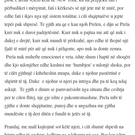
përbashket i mërgimit, fati i kërkesës së një jete më të mirë, por
edhe fati i ikjes nga një sistem totalitar, i cili shqiptarëve u jepte
tepër pak shpresë. Te gjith ata qe e kan njoh Prelen, e dijn se Prela
kurr nuk e duroi padrjetësinë. Kurr nuk u pajtua me atë që nuk i
dukej e drejtë, kurr nuk mundi të përkrahë, apo edhe të thojnë një
fjalë të mirë për atë që nuk i pëlqente, apo nuk ia donte zemra.
Prela nuk mshefte emocionet e veta, ishte shum i haptë në shoqëri
dhe kjo ndonjëher edhe kushtoi me ‘humbjen’ e ndonjë shoku, por
të cilët gjithnjë i ktheheshin mrapa, duke e njohur pastërtinë e
shpirtit të tij. Duke e njohur si njeri pa intriga dhe pa të keq ndaj
askujt. Te gjith e dinim se pamvarësisht nga situata dhe ceshtja
per te cilen flitej, nje gje ishte e pakontestuashme, Prela mbi të
gjithe e donte shqiptarine, punoj dhe u angazhua me gjitha
mundësite e tij deri ditën e fundit te jetës së tij.
Prandaj, me mall kujtojmë sot këtë njeri, i cili shumë shpesh na
bënte edhe të qeshim; lodhjen na e kthente në gaz. Por kur ishin