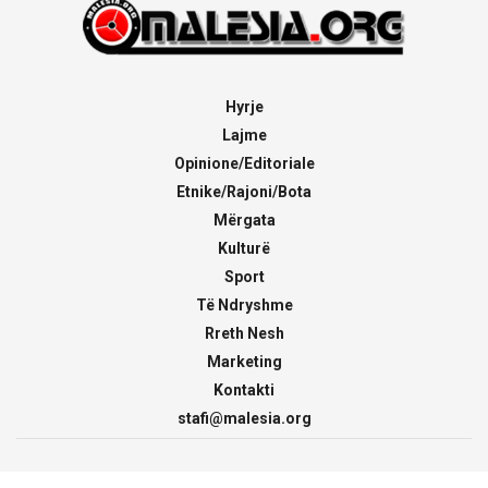
Hyrje
Lajme
Opinione/Editoriale
Etnike/Rajoni/Bota
Mërgata
Kulturë
Sport
Të Ndryshme
Rreth Nesh
Marketing
Kontakti
stafi@malesia.org