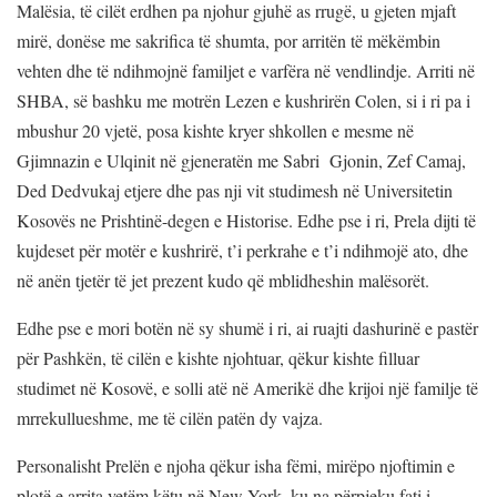
Malësia, të cilët erdhen pa njohur gjuhë as rrugë, u gjeten mjaft
mirë, donëse me sakrifica të shumta, por arritën të mëkëmbin
vehten dhe të ndihmojnë familjet e varfëra në vendlindje. Arriti në
SHBA, së bashku me motrën Lezen e kushrirën Colen, si i ri pa i
mbushur 20 vjetë, posa kishte kryer shkollen e mesme në
Gjimnazin e Ulqinit në gjeneratën me Sabri Gjonin, Zef Camaj,
Ded Dedvukaj etjere dhe pas nji vit studimesh në Universitetin
Kosovës ne Prishtinë-degen e Historise. Edhe pse i ri, Prela dijti të
kujdeset për motër e kushrirë, t’i perkrahe e t’i ndihmojë ato, dhe
në anën tjetër të jet prezent kudo që mblidheshin malësorët.
Edhe pse e mori botën në sy shumë i ri, ai ruajti dashurinë e pastër
për Pashkën, të cilën e kishte njohtuar, qëkur kishte filluar
studimet në Kosovë, e solli atë në Amerikë dhe krijoi një familje të
mrrekullueshme, me të cilën patën dy vajza.
Personalisht Prelën e njoha qëkur isha fëmi, mirëpo njoftimin e
plotë e arrita vetëm këtu në New York, ku na përpjeku fati i