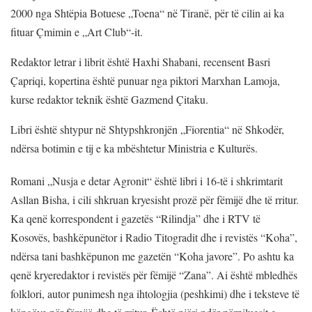
2000 nga Shtëpia Botuese „Toena“ në Tiranë, për të cilin ai ka
fituar Çmimin e „Art Club“-it.
Redaktor letrar i librit është Haxhi Shabani, recensent Basri
Çapriqi, kopertina është punuar nga piktori Marxhan Lamoja,
kurse redaktor teknik është Gazmend Çitaku.
Libri është shtypur në Shtypshkronjën „Fiorentia“ në Shkodër,
ndërsa botimin e tij e ka mbështetur Ministria e Kulturës.
Romani „Nusja e detar Agronit“ është libri i 16-të i shkrimtarit
Asllan Bisha, i cili shkruan kryesisht prozë për fëmijë dhe të rritur.
Ka qenë korrespondent i gazetës “Rilindja” dhe i RTV të
Kosovës, bashkëpunëtor i Radio Titogradit dhe i revistës “Koha”,
ndërsa tani bashkëpunon me gazetën “Koha javore”. Po ashtu ka
qenë kryeredaktor i revistës për fëmijë “Zana”. Ai është mbledhës
folklori, autor punimesh nga ihtologjia (peshkimi) dhe i teksteve të