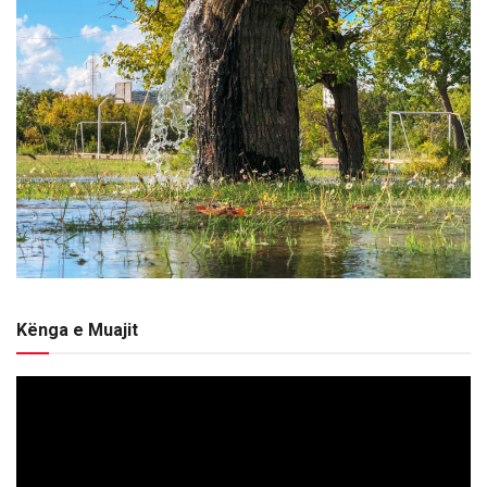
Kënga e Muajit