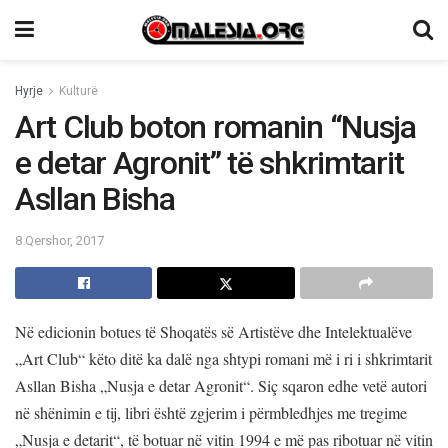
Hyrje
Kulturë
Art Club boton romanin “Nusja
e detar Agronit” të shkrimtarit
Asllan Bisha
8 Qershor, 2017
Në edicionin botues të Shoqatës së Artistëve dhe Intelektualëve
„Art Club“ këto ditë ka dalë nga shtypi romani më i ri i shkrimtarit
Asllan Bisha „Nusja e detar Agronit“. Siç sqaron edhe vetë autori
në shënimin e tij, libri është zgjerim i përmbledhjes me tregime
„Nusja e detarit“, të botuar në vitin 1994 e më pas ribotuar në vitin