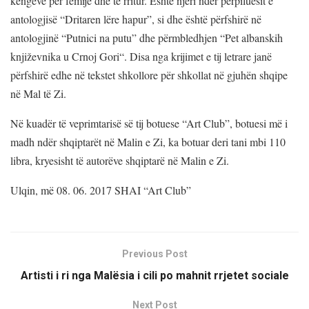
këngëve për fëmijë dhe të rritur. Është njëri ndër përpiluesit e
antologjisë “Dritaren lëre hapur”, si dhe është përfshirë në
antologjinë “Putnici na putu” dhe përmbledhjen “Pet albanskih
književnika u Crnoj Gori“. Disa nga krijimet e tij letrare janë
përfshirë edhe në tekstet shkollore për shkollat në gjuhën shqipe
në Mal të Zi.
Në kuadër të veprimtarisë së tij botuese “Art Club”, botuesi më i
madh ndër shqiptarët në Malin e Zi, ka botuar deri tani mbi 110
libra, kryesisht të autorëve shqiptarë në Malin e Zi.
Ulqin, më 08. 06. 2017 SHAI “Art Club”
Previous Post
Artisti i ri nga Malësia i cili po mahnit rrjetet sociale
Next Post