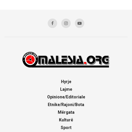
Hyrje
Lajme
Opinione/Editoriale
Etnike/Rajoni/Bota
Mërgata
Kulturë
Sport