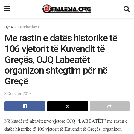
Hyrje
Të Ndryshme
Me rastin e datës historike të
106 vjetorit të Kuvendit të
Greçës, OJQ Labeatët
organizon shtegtim për në
Greçë
3 Qershor, 2017
Në kuadër të aktiviteteve vjetore OJQ “LABEATËT” me rastin e
datës historike të 106 vjetorit të Kuvëndit të Greçës, organizon