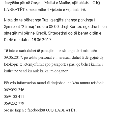
shtegëtim për në Greçë –
Malësi e Madhe, njëkohësisht OJQ
LABEATËT shënon edhe 4 vjetorin e veprimtarisë.
Nisja do të bëhet nga Tuzi gjegjësisht nga parkingu i
Gjimnazit ″25 maj ″ në ora 08:00, drejt Koritës nga dhe fillon
shtegëtimi për në Greçë. Shtegëtimi do të bëhet ditën e
Dielë më datën 18.06.2017.
Të interesuarit duhet të paraqiten më së largu deri më datën
09.06.2017, po ashtu personat e interesuar duhet ti dërgojnë dy
fotokopje të letërnjoftimit apo pasaportës pasi që bëhet kalimi i
kufirit në vend ku nuk ka kalim doganor.
Për çdo informacion mund të drejtoheni në këta numra telefoni:
069/092-246
069/400-411
069/232-779
ose në faqen e facebookut OJQ LABEATËT.