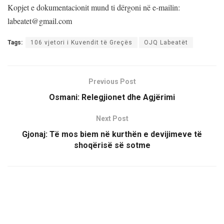
Kopjet e dokumentacionit mund ti dërgoni në e-mailin:
labeatet@gmail.com
Tags:
106 vjetori i Kuvendit të Greçës
OJQ Labeatët
Previous Post
Osmani: Relegjionet dhe Agjërimi
Next Post
Gjonaj: Të mos biem në kurthën e devijimeve të
shoqërisë së sotme