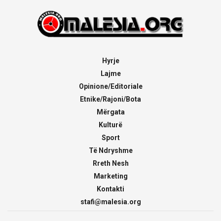
Hyrje
Lajme
Opinione/Editoriale
Etnike/Rajoni/Bota
Mërgata
Kulturë
Sport
Të Ndryshme
Rreth Nesh
Marketing
Kontakti
stafi@malesia.org