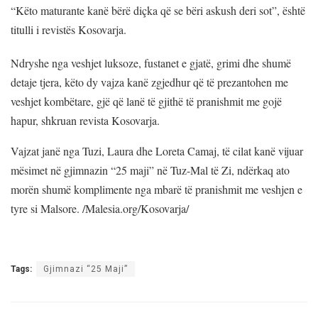
“
Këto maturante kanë bërë diçka që se bëri askush deri sot”, është
titulli i revistës Kosovarja.
Ndryshe nga veshjet luksoze, fustanet e gjatë, grimi dhe shumë
detaje tjera, këto dy vajza kanë zgjedhur që të prezantohen me
veshjet kombëtare, gjë që lanë të gjithë të pranishmit me gojë
hapur, shkruan revista Kosovarja.
Vajzat janë nga Tuzi, Laura dhe Loreta Camaj, të cilat kanë vijuar
mësimet në gjimnazin “25 maji” në Tuz-Mal të Zi, ndërkaq ato
morën shumë komplimente nga mbarë të pranishmit me veshjen e
tyre si Malsore. /Malesia.org/Kosovarja/
Tags:
Gjimnazi “25 Maji”