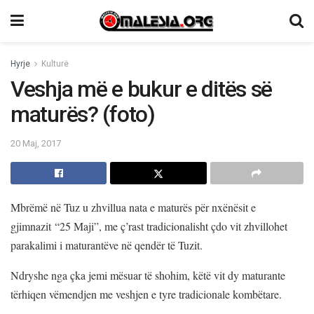
Hyrje
Kulturë
Veshja më e bukur e ditës së
maturës? (foto)
20 Maj, 2017
Mbrëmë në Tuz u zhvillua nata e maturës për nxënësit e
gjimnazit “25 Maji”, me ç’rast tradicionalisht çdo vit zhvillohet
parakalimi i maturantëve në qendër të Tuzit.
Ndryshe nga çka jemi mësuar të shohim, këtë vit dy maturante
tërhiqen vëmendjen me veshjen e tyre tradicionale kombëtare.