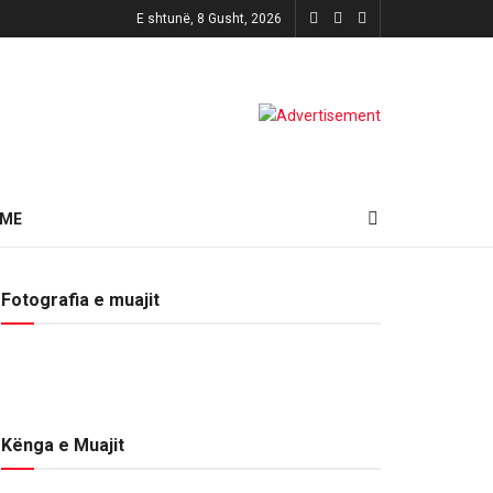
E shtunë, 8 Gusht, 2026
HME
Fotografia e muajit
Kënga e Muajit