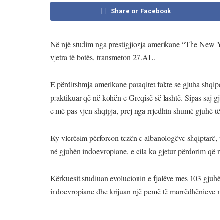
Share on Facebook
Në një studim nga prestigjiozja amerikane “The New Y
vjetra të botës, transmeton 27.AL.
E përditshmja amerikane paraqitet fakte se gjuha shqipe
praktikuar që në kohën e Greqisë së lashtë. Sipas saj gj
e më pas vjen shqipja, prej nga rrjedhin shumë gjuhë të 
Ky vlerësim përforcon tezën e albanologëve shqiptarë, 
në gjuhën indoevropiane, e cila ka gjetur përdorim që në
Kërkuesit studiuan evolucionin e fjalëve mes 103 gjuh
indoevropiane dhe krijuan një pemë të marrëdhënieve 