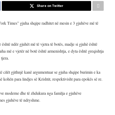
Share on Twitter
ork Times” gjuha shqipe radhitet në mesin e 3 gjuhëve më të
 është ndër gjuhët më të vjetra të botës, madje si gjuhë është
uha më e vjetër në botë është armenishtja, e dyta është greqishtja
tjera.
të cilët gjithnjë kanë argumentuar se gjuha shqipe burimin e ka
 kohën para lindjes së Krishtit, respektivisht para epokës së re.
ëve moderne dhe të zhdukura nga familja e gjuhëve
mes gjuhëve të ndryshme.