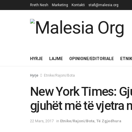
Rreth Nesh
Marketing
Kontakti
stafi@malesia.org
HYRJE
LAJME
OPINIONE/EDITORIALE
ETNI
Hyrje
Etnike/Rajoni/Bota
New York Times: Gju
gjuhët më të vjetra 
22 Mars, 2017
in
Etnike/Rajoni/Bota
,
Të Zgjedhura