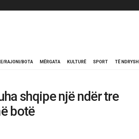
KE/RAJONI/BOTA
MËRGATA
KULTURË
SPORT
TË NDRYS
ha shqipe një ndër tre
në botë