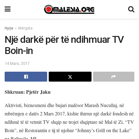
Hyrje
Mërgata
Një darkë për të ndihmuar TV
Boin-in
14 Mars, 2017
Shkruan: Pjetër Jaku
Aktivisti, biznesmeni dhe bujari malësor Marash Nucullaj, në
mbrëmjen e datës 2 Mars 2017, kishte thirrur një darkë fondesh në
ndihmë të të vetmit TV shqip ne trojet shqiptare në Mal të Zi, “TV
Boin”, në Restorantin e tij të njohur “Johnny’s Grill on the Lake”
ne Bellevile, MI