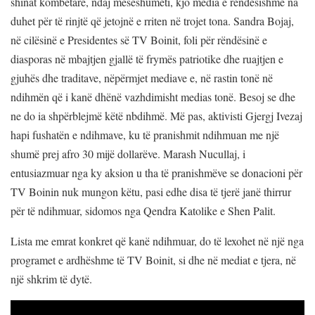
shinat kombëtare, ndaj mësëshumëti, kjo media e rëndësishme na
duhet për të rinjtë që jetojnë e rriten në trojet tona. Sandra Bojaj,
në cilësinë e Presidentes së TV Boinit, foli për rëndësinë e
diasporas në mbajtjen gjallë të frymës patriotike dhe ruajtjen e
gjuhës dhe traditave, nëpërmjet mediave e, në rastin tonë në
ndihmën që i kanë dhënë vazhdimisht medias tonë. Besoj se dhe
ne do ia shpërblejmë këtë nbdihmë. Më pas, aktivisti Gjergj Ivezaj
hapi fushatën e ndihmave, ku të pranishmit ndihmuan me një
shumë prej afro 30 mijë dollarëve. Marash Nucullaj, i
entusiazmuar nga ky aksion u tha të pranishmëve se donacioni për
TV Boinin nuk mungon këtu, pasi edhe disa të tjerë janë thirrur
për të ndihmuar, sidomos nga Qendra Katolike e Shen Palit.
Lista me emrat konkret që kanë ndihmuar, do të lexohet në një nga
programet e ardhëshme të TV Boinit, si dhe në mediat e tjera, në
një shkrim të dytë.