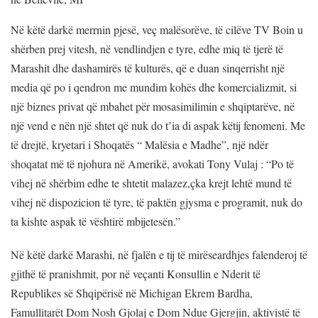
Në këtë darkë merrnin pjesë, veç malësorëve, të cilëve TV Boin u
shërben prej vitesh, në vendlindjen e tyre, edhe miq të tjerë të
Marashit dhe dashamirës të kulturës, që e duan sinqerrisht një
media që po i qendron me mundim kohës dhe komercializmit, si
një biznes privat që mbahet për mosasimilimin e shqiptarëve, në
një vend e nën një shtet që nuk do t’ia di aspak këtij fenomeni. Me
të drejtë, kryetari i Shoqatës “ Malësia e Madhe”, një ndër
shoqatat më të njohura në Amerikë, avokati Tony Vulaj : “Po të
vihej në shërbim edhe te shtetit malazez,çka krejt lehtë mund të
vihej në dispozicion të tyre, të paktën gjysma e programit, nuk do
ta kishte aspak të vështirë mbijetesën.”
Në këtë darkë Marashi, në fjalën e tij të mirëseardhjes falenderoj të
gjithë të pranishmit, por në veçanti Konsullin e Nderit të
Republikes së Shqipërisë në Michigan Ekrem Bardha,
Famullitarët Dom Nosh Gjolaj e Dom Ndue Gjergjin, aktivistë të