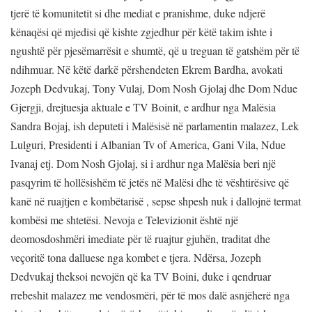
tjerë të komunitetit si dhe mediat e pranishme, duke ndjerë
kënaqësi që mjedisi që kishte zgjedhur për këtë takim ishte i
ngushtë për pjesëmarrësit e shumtë, që u treguan të gatshëm për të
ndihmuar. Në këtë darkë përshendeten Ekrem Bardha, avokati
Jozeph Dedvukaj, Tony Vulaj, Dom Nosh Gjolaj dhe Dom Ndue
Gjergji, drejtuesja aktuale e TV Boinit, e ardhur nga Malësia
Sandra Bojaj, ish deputeti i Malësisë në parlamentin malazez, Lek
Lulguri, Presidenti i Albanian Tv of America, Gani Vila, Ndue
Ivanaj etj. Dom Nosh Gjolaj, si i ardhur nga Malësia beri një
pasqyrim të hollësishëm të jetës në Malësi dhe të vështirësive që
kanë në ruajtjen e kombëtarisë , sepse shpesh nuk i dallojnë termat
kombësi me shtetësi. Nevoja e Televizionit është një
deomosdoshmëri imediate për të ruajtur gjuhën, traditat dhe
veçoritë tona dalluese nga kombet e tjera. Ndërsa, Jozeph
Dedvukaj theksoi nevojën që ka TV Boini, duke i qendruar
rrebeshit malazez me vendosmëri, për të mos dalë asnjëherë nga