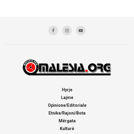
Hyrje
Lajme
Opinione/Editoriale
Etnike/Rajoni/Bota
Mërgata
Kulturë