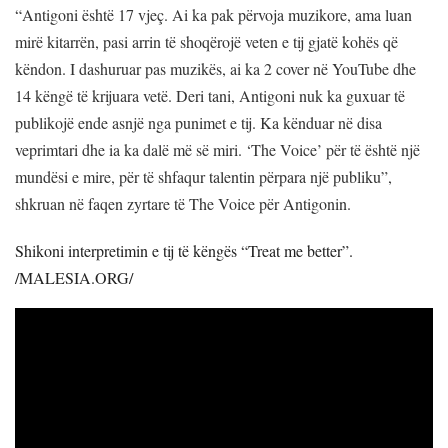
“
Antigoni është 17 vjeç. Ai ka pak përvoja muzikore, ama luan
mirë kitarrën, pasi arrin të shoqërojë veten e tij gjatë kohës që
këndon. I dashuruar pas muzikës, ai ka 2 cover në YouTube dhe
14 këngë të krijuara vetë. Deri tani, Antigoni nuk ka guxuar të
publikojë ende asnjë nga punimet e tij. Ka kënduar në disa
veprimtari dhe ia ka dalë më së miri. ‘The Voice’ për të është një
mundësi e mire, për të shfaqur talentin përpara një publiku”,
shkruan n
ë faqen zyrtare të The Voice për Antigonin.
Shikoni interpretimin e tij të këngës “
Treat me better”.
/MALESIA.ORG/