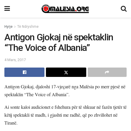
Hyrje
Të Ndryshme
Antigon Gjokaj në spektaklin
“The Voice of Albania”
4 Mars, 2017
Antigon Gjokaj, djaloshi 17-vjeçarë nga Malësia po merr pjesë në
spektaklin “The Voice of Albania”.
Ai sonte kaloi audicionet e fshehura për të shkuar në fazën tjetër të
këtij spektakli të madh, i gjashti me radhë, që po zhvillohet në
Tiranë.