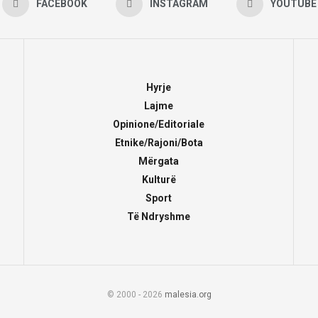
FACEBOOK
INSTAGRAM
YOUTUBE
Hyrje
Lajme
Opinione/Editoriale
Etnike/Rajoni/Bota
Mërgata
Kulturë
Sport
Të Ndryshme
© 2000 - 2026
malesia.org