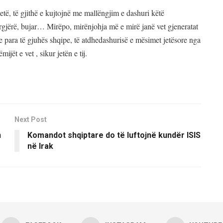
jetë, të gjithë e kujtojnë me mallëngjim e dashuri këtë
ërgjërë, bujar… Mirëpo, mirënjohja më e mirë janë vet gjeneratat
e para të gjuhës shqipe, të atdhedashurisë e mësimet jetësore nga
mijët e vet , sikur jetën e tij.
Next Post
n
Komandot shqiptare do të luftojnë kundër ISIS
në Irak