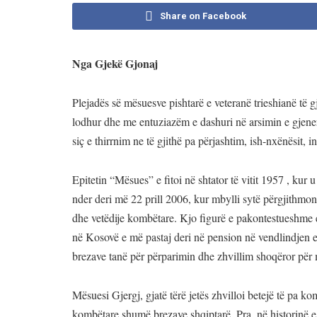
Share on Facebook
Nga Gjekë Gjonaj
Plejadës së mësuesve pishtarë e veteranë trieshianë të g
lodhur dhe me entuziazëm e dashuri në arsimin e gjener
siç e thirrnim ne të gjithë pa përjashtim, ish-nxënësit, in
Epitetin “Mësues” e fitoi në shtator të vitit 1957 , ku
nder deri më 22 prill 2006, kur mbylli sytë përgjithmon
dhe vetëdije kombëtare. Kjo figurë e pakontestueshme e 
në Kosovë e më pastaj deri në pension në vendlindjen e
brezave tanë për përparimin dhe zhvillim shoqëror për m
Mësuesi Gjergj, gjatë tërë jetës zhvilloi betejë të pa ko
kombëtare shumë brezave shqiptarë. Pra, në historinë e l