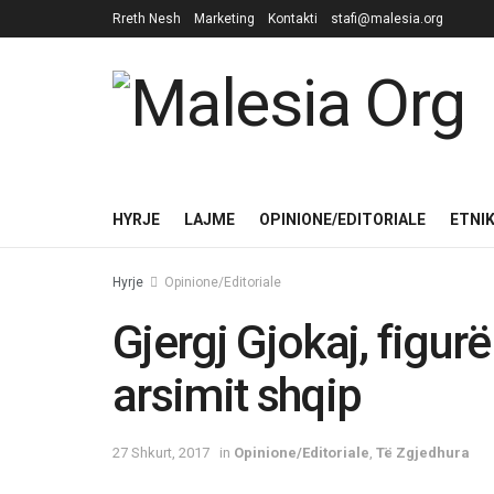
Rreth Nesh
Marketing
Kontakti
stafi@malesia.org
HYRJE
LAJME
OPINIONE/EDITORIALE
ETNI
Hyrje
Opinione/Editoriale
Gjergj Gjokaj, figu
arsimit shqip
27 Shkurt, 2017
in
Opinione/Editoriale
,
Të Zgjedhura