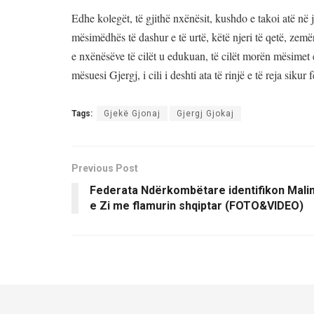
Edhe kolegët, të gjithë nxënësit, kushdo e takoi atë në 
mësimëdhës të dashur e të urtë, këtë njeri të qetë, zem
e nxënësëve të cilët u edukuan, të cilët morën mësimet 
mësuesi Gjergj, i cili i deshti ata të rinjë e të reja sikur fë
Tags:
Gjekë Gjonaj
Gjergj Gjokaj
Previous Post
Federata Ndërkombëtare identifikon Mali
e Zi me flamurin shqiptar (FOTO&VIDEO)