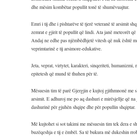
dhe mësim kombëtar popullit tonë të shumëvuajtur.
Emri i tij dhe i pishtarëve të tjerë veteranë të arsimit 
zemrat e gjirit të popullit që lindi. Ata janë meteorët q
Andaj ne edhe pas njëmbëdhjetë vitesh që nuk është m
veprimtarinë e tij arsimore-edukative.
Jeta, veprat, virtytet, karakteri, sinqeriteti, humanizmi, 
epitetesh që mund të thuhen për të.
Mësuesin tim të parë Gjergjin e kujtoj gjithmnonë me s
arsimit. E adhuroj me po aq dashuri e mirësjellje që na 
dashurinë për gjuhën shqipe dhe për popullin shqiptar.
Më kujtohet si sot takimi me mësuesin tim tek dera e sh
buzëqeshja e tij e ëmbël. Sa të bukura më dukeshin rrobet