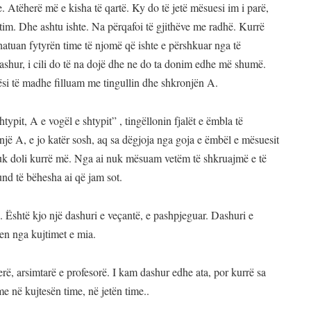
 Atëherë më e kisha të qartë. Ky do të jetë mësuesi im i parë,
mit tim. Dhe ashtu ishte. Na përqafoi të gjithëve me radhë. Kurrë
ledhatuan fytyrën time të njomë që ishte e përshkuar nga të
dashur, i cili do të na dojë dhe ne do ta donim edhe më shumë.
si të madhe filluam me tingullin dhe shkronjën A.
pit, A e vogël e shtypit” , tingëllonin fjalët e ëmbla të
një A, e jo katër sosh, aq sa dëgjoja nga goja e ëmbël e mësuesit
a nuk doli kurrë më. Nga ai nuk mësuam vetëm të shkruajmë e të
und të bëhesha ai që jam sot.
ke. Është kjo një dashuri e veçantë, e pashpjeguar. Dashuri e
qen nga kujtimet e mia.
ë, arsimtarë e profesorë. I kam dashur edhe ata, por kurrë sa
me në kujtesën time, në jetën time..