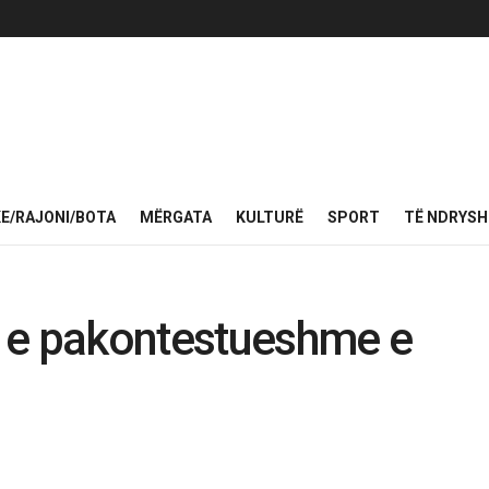
KE/RAJONI/BOTA
MËRGATA
KULTURË
SPORT
TË NDRYS
rë e pakontestueshme e