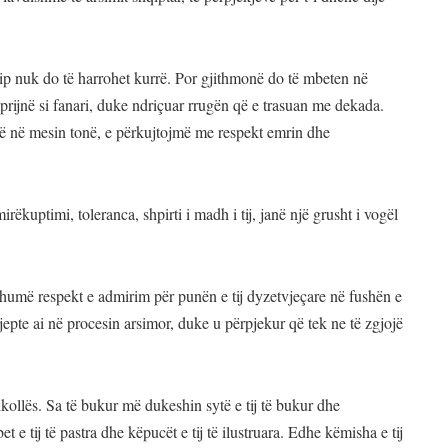
shqip nuk do të harrohet kurrë. Por gjithmonë do të mbeten në
ë prijnë si fanari, duke ndriçuar rrugën që e trasuan me dekada.
ë në mesin tonë, e përkujtojmë me respekt emrin dhe
mirëkuptimi, toleranca, shpirti i madh i tij, janë një grusht i vogël
humë respekt e admirim për punën e tij dyzetvjeçare në fushën e
jepte ai në procesin arsimor, duke u përpjekur që tek ne të zgjojë
kollës. Sa të bukur më dukeshin sytë e tij të bukur dhe
 e tij të pastra dhe këpucët e tij të ilustruara. Edhe këmisha e tij