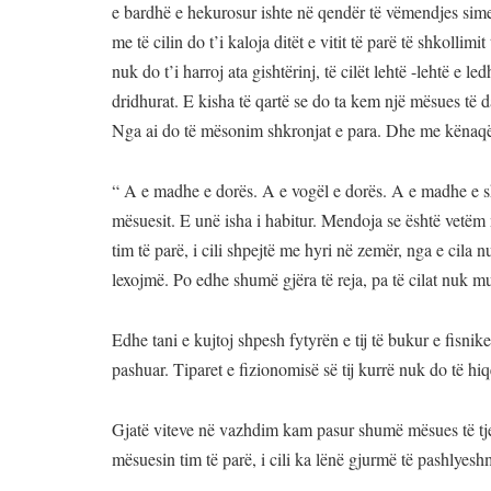
e bardhë e hekurosur ishte në qendër të vëmendjes sime.
me të cilin do t’i kaloja ditët e vitit të parë të shkolli
nuk do t’i harroj ata gishtërinj, të cilët lehtë -lehtë e 
dridhurat. E kisha të qartë se do ta kem një mësues të 
Nga ai do të mësonim shkronjat e para. Dhe me kënaqë
“ A e madhe e dorës. A e vogël e dorës. A e madhe e shty
mësuesit. E unë isha i habitur. Mendoja se është vetëm 
tim të parë, i cili shpejtë me hyri në zemër, nga e cil
lexojmë. Po edhe shumë gjëra të reja, pa të cilat nuk m
Edhe tani e kujtoj shpesh fytyrën e tij të bukur e fisni
pashuar. Tiparet e fizionomisë së tij kurrë nuk do të hi
Gjatë viteve në vazhdim kam pasur shumë mësues të tjer
mësuesin tim të parë, i cili ka lënë gjurmë të pashlyesh