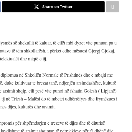
Share on Twitter
jysmës së shekullit të kaluar, të cilët mbi dyzet vite punuan pa u
atave të tëra shkollarësh, i përket edhe mësuesi Gjergj Gjokaj,
telektualët dhe miqtë e tij.
r u diplomua në Shkollën Normale të Prishtinës dhe e mbajti me
ë, duke kultivuar te brezat tanë, ndjenjën arsimdashëse, kulturë
arsimit shqip, cili pesë vite punoi në fshatin Golesh ( Lipjanë)
 tij në Triesh – Malësi do të mbetet udhërrëfyes dhe frymëzues i
es dijes, kulturës dhe arsimit.
mpromis për shpërndarjen e rrezeve të dijes dhe të diturisë
avdishme të arsimit shqiptar, të përpjekjeve për t’i dhënë dije