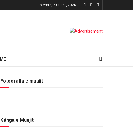
E premte, 7 Gusht, 2026
HME
Fotografia e muajit
Kënga e Muajit