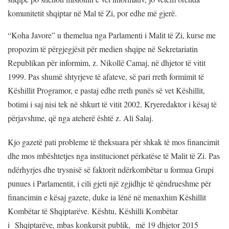
komunitetit shqiptar në Mal të Zi, por edhe më gjerë.
“Koha Javore” u themelua nga Parlamenti i Malit të Zi, kurse me
propozim të përgjegjësit për medien shqipe në Sekretariatin
Republikan për informim, z. Nikollë Camaj, në dhjetor të vitit
1999. Pas shumë shtyrjeve të afateve, së pari rreth formimit të
Këshillit Programor, e pastaj edhe rreth punës së vet Këshillit,
botimi i saj nisi tek në shkurt të vitit 2002. Kryeredaktor i kësaj të
përjavshme, që nga ateherë është z. Ali Salaj.
Kjo gazetë pati probleme të theksuara për shkak të mos financimit
dhe mos mbështetjes nga institucionet përkatëse të Malit të Zi. Pas
ndërhyrjes dhe trysnisë së faktorit ndërkombëtar u formua Grupi
punues i Parlamentit, i cili gjeti një zgjidhje të qëndrueshme për
financimin e kësaj gazete, duke ia lënë në menaxhim Këshillit
Kombëtar të Shqiptarëve. Kështu, Këshilli Kombëtar
i Shqiptarëve, mbas konkursit publik, më 19 dhjetor 2015