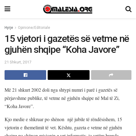
Hyrje
Opinione/Editoriale
15 vjetori i gazetës së vetme në
gjuhën shqipe “Koha Javore”
21 Shkurt, 2017
Më 21 shkurt 2002 doli nga shtypi numri i parë i gazetës së
përjavshme publike, të vetme në gjuhën shqipe në Mal të Zi,
“Koha Javore”.
Kjo medie e shkruar po shënon një jubile të rëndësishem, 15
vjetorin e themelimit të vet. Kështu, gazeta e vetme në gjuhën
shqipe po shënon misionin e vet informativ, jo vetëm brenda