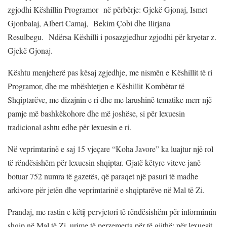
zgjodhi Këshillin Programor në përbërje: Gjekë Gjonaj, Ismet
Gjonbalaj, Albert Camaj, Bekim Çobi dhe Ilirjana
Resulbegu. Ndërsa Këshilli i posazgjedhur zgjodhi për kryetar z.
Gjekë Gjonaj.
Kështu menjeherë pas kësaj zgjedhje, me nismën e Këshillit të ri
Programor, dhe me mbështetjen e Këshillit Kombëtar të
Shqiptarëve, me dizajnin e ri dhe me larushinë tematike merr një
pamje më bashkëkohore dhe më joshëse, si për lexuesin
tradicional ashtu edhe për lexuesin e ri.
Në veprimtarinë e saj 15 vjeçare “Koha Javore” ka luajtur një rol
të rëndësishëm për lexuesin shqiptar. Gjatë këtyre viteve janë
botuar 752 numra të gazetës, që paraqet një pasuri të madhe
arkivore për jetën dhe veprimtarinë e shqiptarëve në Mal të Zi.
Prandaj, me rastin e këtij pervjetori të rëndësishëm për informimin
shqip në Mal të Zi, urime të perzemerta për të gjithë; për lexuesit,