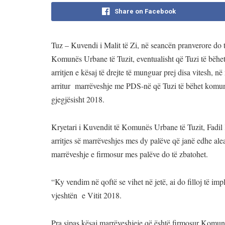
Share on Facebook
Tuz – Kuvendi i Malit të Zi, në seancën pranverore do të
Komunës Urbane të Tuzit, eventualisht që Tuzi të bëhet 
arritjen e kësaj të drejte të munguar prej disa vitesh, 
arritur marrëveshje me PDS-në që Tuzi të bëhet komunë e 
gjegjësisht 2018.
Kryetari i Kuvendit të Komunës Urbane të Tuzit, Fadil
arritjes së marrëveshjes mes dy palëve që janë edhe ale
marrëveshje e firmosur mes palëve do të zbatohet.
“Ky vendim në qoftë se vihet në jetë, ai do filloj të 
vjeshtën e Vitit 2018.
Pra sipas kësaj marrëveshjeje që është firmosur Komuna e