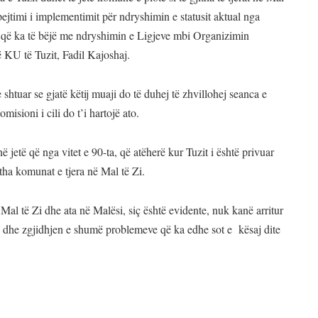
ejtimi i implementimit për ndryshimin e statusit aktual nga
ë ka të bëjë me ndryshimin e Ligjeve mbi Organizimin
të KU të Tuzit, Fadil Kajoshaj.
e shtuar se gjatë këtij muaji do të duhej të zhvillohej seanca e
isioni i cili do t’i hartojë ato.
 jetë që nga vitet e 90-ta, që atëherë kur Tuzit i është privuar
jitha komunat e tjera në Mal të Zi.
Mal të Zi dhe ata në Malësi, siç është evidente, nuk kanë arritur
in dhe zgjidhjen e shumë problemeve që ka edhe sot e kësaj dite