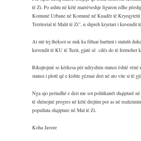
të Zi. Po ashtu në këtë marrëveshje figuron edhe përshp
Komunë Urbane në Komunë në Kuadër të Kryeqytetit q
Territorial të Malit të Zi”, u shpreh kryetari i kuvendit 
Ai më tej theksoi se nuk ka filluar hartimi i statutit duk
kuvendit të KU të Tuzit, gjatë së cilës do të formohet kom
Rikujtojmë se kërkesa për ndryshim statusi është vënë në
statusi i plotë që e kishte gëzuar deri në ato vite si të g
Nga ajo periudhë e deri me sot politikanët shqiptarë në 
të shënojnë progres në këtë drejtim por as në realizim
popullata shqiptare në Mal të Zi.
Koha Javore