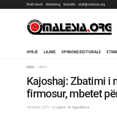
Rreth Nesh
Marketing
Kontakti
stafi@malesia.org
HYRJE
LAJME
OPINIONE/EDITORIALE
ETNI
Hyrje
Lajme
Kajoshaj: Zbatimi i
firmosur, mbetet për
18 Shkurt, 2017
in
Lajme
,
Të Zgjedhura