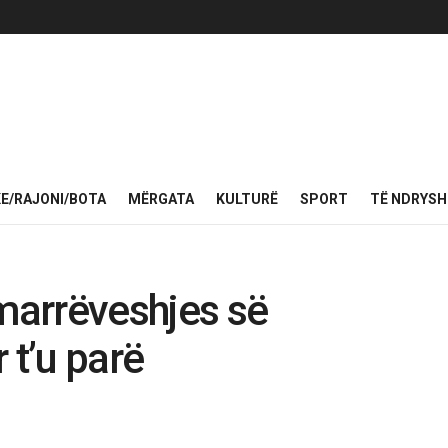
KE/RAJONI/BOTA
MËRGATA
KULTURË
SPORT
TË NDRYS
 marrëveshjes së
 t’u parë