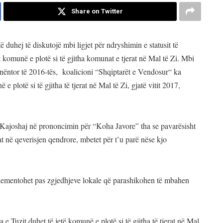
Share on Twitter
 duhej të diskutojë mbi ligjet për ndryshimin e statusit të
komunë e plotë si të gjitha komunat e tjerat në Mal të Zi. Mbi
në nëntor të 2016-tës, koalicioni “Shqiptarët e Vendosur“ ka
plotë si të gjitha të tjerat në Mal të Zi, gjatë vitit 2017,
 Kajoshaj në prononcimin për “Koha Javore” tha se pavarësisht
at në qeverisjen qendrore, mbetet për t’u parë nëse kjo
implementohet pas zgjedhjeve lokale që parashikohen të mbahen
 Tuzit duhet të jetë komunë e plotë si të gjitha të tjerat në Mal