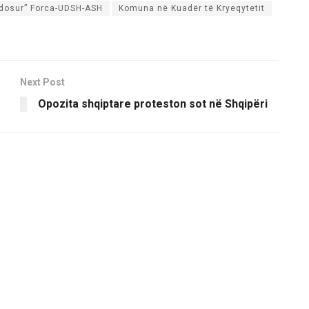
endosur” Forca-UDSH-ASH
Komuna në Kuadër të Kryeqytetit
Next Post
Opozita shqiptare proteston sot në Shqipëri