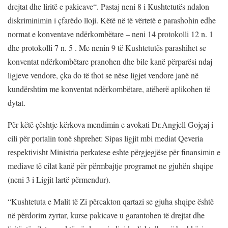
drejtat dhe liritë e pakicave“. Pastaj neni 8 i Kushtetutës ndalon
diskriminimin i çfarëdo lloji. Këtë në të vërtetë e parashohin edhe
normat e konventave ndërkombëtare – neni 14 protokolli 12 n. 1
dhe protokolli 7 n. 5 . Me nenin 9 të Kushtetutës parashihet se
konventat ndërkombëtare pranohen dhe bile kanë përparësi ndaj
ligjeve vendore, çka do të thot se nëse ligjet vendore janë në
kundërshtim me konventat ndërkombëtare, atëherë aplikohen të
dytat.
Për këtë çështje kërkova mendimin e avokati Dr.Angjell Gojçaj i
cili për portalin tonë shprehet: Sipas ligjit mbi mediat Qeveria
respektivisht Ministria perkatese eshte përgjegjëse për finansimin e
mediave të cilat kanë për përmbajtje programet ne gjuhën shqipe
(neni 3 i Ligjit lartë përmendur).
“Kushtetuta e Malit të Zi përcakton qartazi se gjuha shqipe është
në përdorim zyrtar, kurse pakicave u garantohen të drejtat dhe