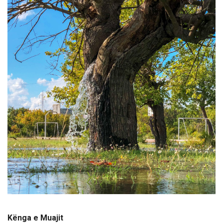
Kënga e Muajit