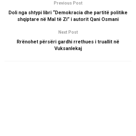
Previous Post
Doli nga shtypi libri “Demokracia dhe partitë politike
shqiptare në Mal të Zi” i autorit Qani Osmani
Next Post
Rrënohet përsëri gardhi rrethues i truallit në
Vuksanlekaj