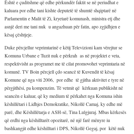
Është e çuditshme që edhe përkundër faktit se në periudhat e
kaluara por edhe tani kishte deputetë të shumtë shqiptarë në
Parlamentin e Malit të Zi, kryetarë komunash, ministra etj dhe
asnjë deri me tani nuk u angazhuan për fatin, apo zgjidhjen e
kësaj çështjeje.
Duke përcjellur veprimtarinë e këtij Televizioni kam vërejtur se
Komuna Urbane e Tuzit nuk e përkrah as në projektet e veta,
respektivisht as programet me të cilat promovohet veprimtaria në
komunë. TV Boin përcjell çdo seancë të Kuvendit të kësaj
Komune që nga viti 2006, por edhe të gjitha aktivitet e tyre në
përgjithësi, pa kompenzim. Të vetmit që kërkuan publikisht në
seancën e kaluar, që ky medium të përkahet nga Komuna ishin
këshillëtari i Lidhjes Demokratike, Nikollë Camaj, ky edhe më
parë, dhe Këshillëtarja e ASH-së, Tina Lulgjuraj. Mbas kërkesës
që erdhi nga këshilltarët opozitarë, në një farë mënyre iu
bashkangjit edhe këshilltari i DPS, Nikollë Gegaj, por këtë nuk