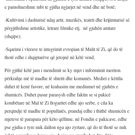
e pamohueshme mbi te gjitha ngjarjet në vend dhe në botë;
-Kultivimi i dashurisë ndaj artit, muzikës, teatrit dhe krijimtarisë së
përgjithshme artistike, letrare filmike etj, në gjuhën amtare
(shqipe);
-Sqarimi i vlerave te integrimit evropian të Malit të Zi, që do të
thotë edhe i shqiptarëve që jetojnë në këtë vend.
Për gjithë këtë jam i mendimit se ky mjet i informimit meriton
përkrahje më të madhe të shtetit dhe komunës. Mediet e këtilla
duhet të kenë favore, në krahasim me mediumet në gjuhën e
shumicës. Duhet pasur parasysh edhe faktin se si pakicë
kombëtare në Mal të Zi llogaritet edhe ajo serbe, e cila ka
perqindje të madhe të popullatës, prandaj edhe i thithë shumicën e
mjeteve të parapara për këto qëllime, në Fondin e pakicave, edhe
pse gjuha e tyre nuk dallon nga ajo zyrtare, që do të thotë se nuk