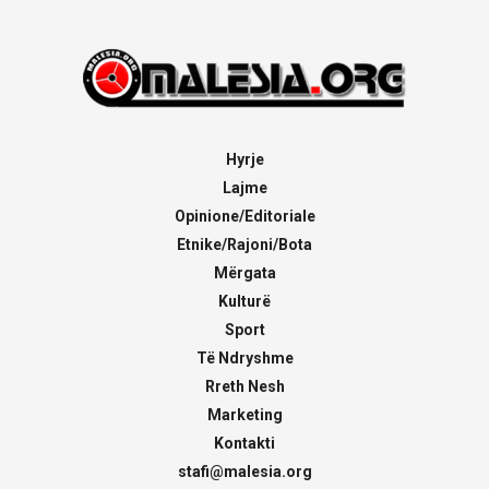
Hyrje
Lajme
Opinione/Editoriale
Etnike/Rajoni/Bota
Mërgata
Kulturë
Sport
Të Ndryshme
Rreth Nesh
Marketing
Kontakti
stafi@malesia.org