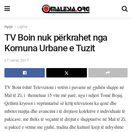
Hyrje
Lajme
TV Boin nuk përkrahet nga
Komuna Urbane e Tuzit
27 Janar, 2017
TV Boin është Televizioni i vetëm i pavarur në gjuhën shqipe në
Mal të Zi, i themeluar 15 vite më parë, nga i ndjeri Tomë Bojaj.
Qellimi kryesor i veprimtarisë së këtij televizioni ka qenë dhe
mbetet ruajtja dhe avancimi i të drejtave kolektive e individuale të
pakicave, me theks të veçantë të drejtat e shqiptarëve në Mal të Zi,
si pakicë e vetme me gjuhë, tradita dhe kulturë krejt të ndryshme