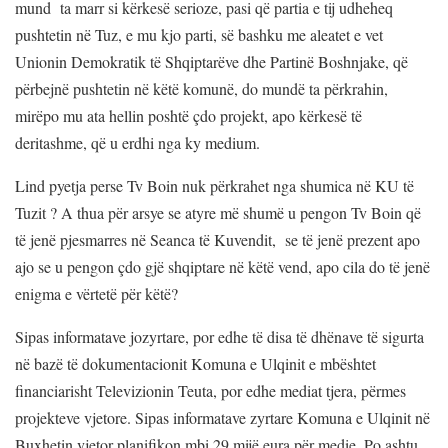
mund ta marr si kërkesë serioze, pasi që partia e tij udheheq
pushtetin në Tuz, e mu kjo parti, së bashku me aleatet e vet
Unionin Demokratik të Shqiptarëve dhe Partinë Boshnjake, që
përbejnë pushtetin në këtë komunë, do mundë ta përkrahin,
mirëpo mu ata hellin poshtë çdo projekt, apo kërkesë të
deritashme, që u erdhi nga ky medium.
Lind pyetja perse Tv Boin nuk përkrahet nga shumica në KU të
Tuzit ? A thua për arsye se atyre më shumë u pengon Tv Boin që
të jenë pjesmarres në Seanca të Kuvendit, se të jenë prezent apo
ajo se u pengon çdo gjë shqiptare në këtë vend, apo cila do të jenë
enigma e vërtetë për këtë?
Sipas informatave jozyrtare, por edhe të disa të dhënave të sigurta
në bazë të dokumentacionit Komuna e Ulqinit e mbështet
financiarisht Televizionin Teuta, por edhe mediat tjera, përmes
projekteve vjetore. Sipas informatave zyrtare Komuna e Ulqinit në
Buxhetin vjetor planifikon mbi 29 mijë eura për medie. Po ashtu,