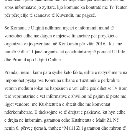
sipas informatave jo zyrtare, kjo komunë ka kontratë me Tv Teuten
për përcjellje të seancave të Kuvendit, me pagesë.
Se Komuna e Ulqinit ndihmon mjetet e informimit mund të
vërtetohet edhe me darjen e mjeteve financiare për projektet e
organizatave joqeveritare, në Konkursin për vitin 2016, ku me
numër 9 dhe 11 janë organizatat që administrojnë portalet Ul Info
dhe Promul apo Ulqini Online.
Prandaj, nëse i kemi para syshë këto fakte, është e natyrshme të na
imponohet pyetja pse Komuna urbane e Tuzit nuk e përkrah të
vetmin medium lokal në hapësirën e vet, edhe pse dihet se Tv Boin
tërë veprimtarinë e vet informative e zhvillon në pajtim të plotë me
ligjet vendore, me Kushtetutën e shtetit dhe me konventat
ndërkombëtare. E theksojmë se të drejtat e pakicave, ku hyn edhe
e drejta në informim, garanton edhe Kushtetuta e Malit Zi. Në
nenin 6, përveç tjerash, thuhet: “Mali i Zi i garanton dhe mbron të