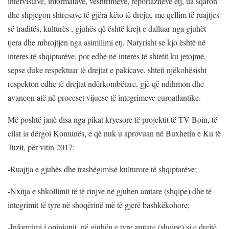
intervistave, informatave, vështrimeve, reportazheve etj, ua sqaron
dhe shpjegon shtresave të gjëra këto të drejta, me qellim të ruajtjes
së traditës, kulturës , gjuhës që është krejt e dalluar nga gjuhët
tjera dhe mbrojtjen nga asimilimi etj. Natyrisht se kjo është në
interes të shqiptarëve, por edhe në interes të shtetit ku jetojmë,
sepse duke respektuar të drejtat e pakicave, shteti njëkohësisht
respekton edhe të drejtat ndërkombëtare, gjë që ndihmon dhe
avancon atë në proceset vijuese të integrimeve euroatlantike.
Më poshtë janë disa nga pikat kryesore të projektit të TV Boin, të
cilat ia dërgoi Komunës, e që nuk u aprovuan në Buxhetin e Ku të
Tuzit, për vitin 2017:
-Ruajtja e gjuhës dhe trashëgimisë kulturore të shqiptarëve;
-Nxitja e shkollimit të të rinjve në gjuhen amtare (shqipe) dhe të
integrimit të tyre në shoqërinë më të gjerë bashkëkohore;
-Informimi i opinionit, në gjuhën e tyre amtare (shqipe) si e drejtë