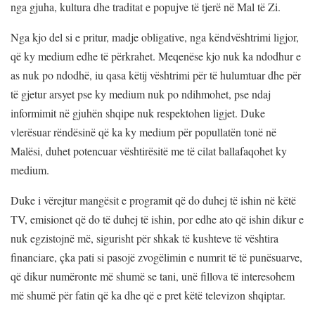
nga gjuha, kultura dhe traditat e popujve të tjerë në Mal të Zi.
Nga kjo del si e pritur, madje obligative, nga këndvështrimi ligjor,
që ky medium edhe të përkrahet. Meqenëse kjo nuk ka ndodhur e
as nuk po ndodhë, iu qasa këtij vështrimi për të hulumtuar dhe për
të gjetur arsyet pse ky medium nuk po ndihmohet, pse ndaj
informimit në gjuhën shqipe nuk respektohen ligjet. Duke
vlerësuar rëndësinë që ka ky medium për popullatën tonë në
Malësi, duhet potencuar vështirësitë me të cilat ballafaqohet ky
medium.
Duke i vërejtur mangësit e programit që do duhej të ishin në këtë
TV, emisionet që do të duhej të ishin, por edhe ato që ishin dikur e
nuk egzistojnë më, sigurisht për shkak të kushteve të vështira
financiare, çka pati si pasojë zvogëlimin e numrit të të punësuarve,
që dikur numëronte më shumë se tani, unë fillova të interesohem
më shumë për fatin që ka dhe që e pret këtë televizon shqiptar.