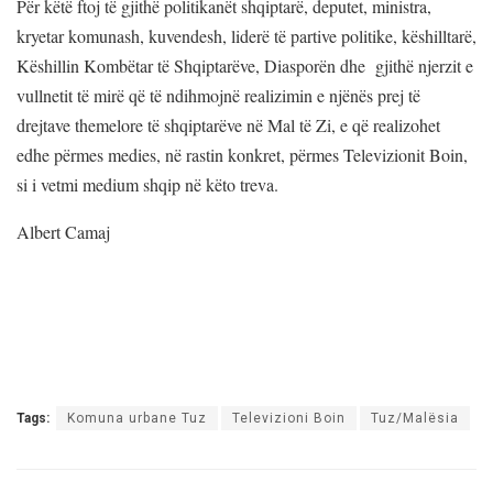
Për këtë ftoj të gjithë politikanët shqiptarë, deputet, ministra,
kryetar komunash, kuvendesh, liderë të partive politike, këshilltarë,
Këshillin Kombëtar të Shqiptarëve, Diasporën dhe gjithë njerzit e
vullnetit të mirë që të ndihmojnë realizimin e njënës prej të
drejtave themelore të shqiptarëve në Mal të Zi, e që realizohet
edhe përmes medies, në rastin konkret, përmes Televizionit Boin,
si i vetmi medium shqip në këto treva.
Albert Camaj
Tags:
Komuna urbane Tuz
Televizioni Boin
Tuz/Malësia