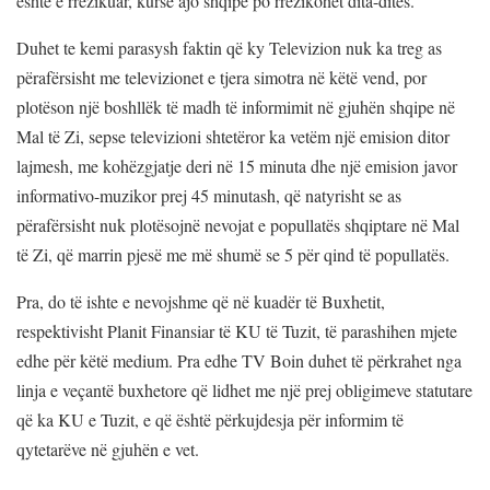
është e rrezikuar, kurse ajo shqipe po rrezikohet dita-ditës.
Duhet te kemi parasysh faktin që ky Televizion nuk ka treg as
përafërsisht me televizionet e tjera simotra në këtë vend, por
plotëson një boshllëk të madh të informimit në gjuhën shqipe në
Mal të Zi, sepse televizioni shtetëror ka vetëm një emision ditor
lajmesh, me kohëzgjatje deri në 15 minuta dhe një emision javor
informativo-muzikor prej 45 minutash, që natyrisht se as
përafërsisht nuk plotësojnë nevojat e popullatës shqiptare në Mal
të Zi, që marrin pjesë me më shumë se 5 për qind të popullatës.
Pra, do të ishte e nevojshme që në kuadër të Buxhetit,
respektivisht Planit Finansiar të KU të Tuzit, të parashihen mjete
edhe për këtë medium. Pra edhe TV Boin duhet të përkrahet nga
linja e veçantë buxhetore që lidhet me një prej obligimeve statutare
që ka KU e Tuzit, e që është përkujdesja për informim të
qytetarëve në gjuhën e vet.