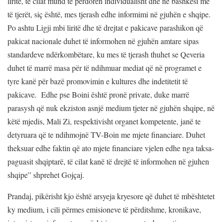
liritë, të cilat mund të përdoren individualisht dhe në bashkësi me
të tjerët, siç është, mes tjerash edhe informimi në gjuhën e shqipe.
Po ashtu Ligji mbi liritë dhe të drejtat e pakicave parashikon që
pakicat nacionale duhet të informohen në gjuhën amtare sipas
standardeve ndërkombëtare, ku mes të tjerash thuhet se Qeveria
duhet të marrë masa për të ndihmuar mediat që në programet e
tyre kanë për bazë promovimin e kultures dhe indetitetit të
pakicave. Edhe pse Boini është pronë private, duke marrë
parasysh që nuk ekziston asnjë medium tjeter në gjuhën shqipe, në
këtë mjedis, Mali Zi, respektivisht organet kompetente, janë te
detyruara që te ndihmojnë TV-Boin me mjete financiare. Duhet
theksuar edhe faktin që ato mjete financiare vjelen edhe nga taksa-
paguasit shqiptarë, të cilat kanë të drejtë të informohen në gjuhen
shqipe” shprehet Gojçaj.
Prandaj, pikërisht kjo është arsyeja kryesore që duhet të mbështetet
ky medium, i cili përmes emisioneve të përditshme, kronikave,