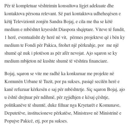
Për të kompletuar vështrimin konsultova ligjet adekuate dhe
kontaktova përsona relevant. Së pari kontaktova udheheqësen e
këtij Televizionit zonjën Sandra Bojaj, e cila me tha se këtë
medium e mbështet kryesisht Diaspora shqiptare. Viteve të fundit,
1 herë, eventualisht dy herë në vit, përmes projekteve që i bën ky
medium te Fondi për Pakica, fitohet një përkrahje, por me një
shumë që nuk i plotëson as për afër nevojat. Ajo sqaron se ky
medium mbijeton në kushte shumë të vështira financiare.
Bojaj, sqaron se vite me radhë ka konkuruar me projekte në
Komunën Urbane të Tuzit, por pa sukses, pasiqë secilën herë e
kanë refuzuar kërkesën e saj për mbështetje. Siç sqaron Bojaj, ajo
u është drejtuar për ndihmë, për zgjidhjen e kësaj çështje,
politikanëve të shumtë, duke filluar nga Kryetarët e Komunave,
Deputetëve, institucioneve përkatëse, Ministrave në Ministrinë e
Popujve Pakicë, etj, por pa sukses.