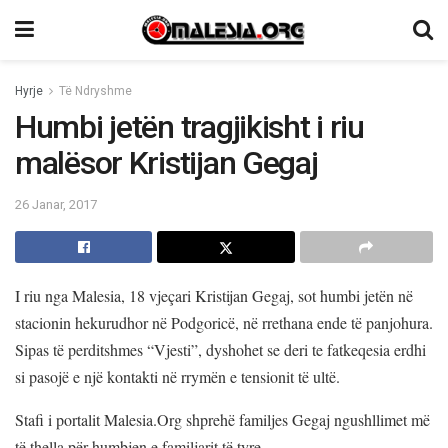
Hyrje
Të Ndryshme
Humbi jetën tragjikisht i riu
malësor Kristijan Gegaj
26 Janar, 2017
I riu nga Malesia, 18 vjeçari Kristijan Gegaj, sot humbi jetën në
stacionin hekurudhor në Podgoricë, në rrethana ende të panjohura.
Sipas të perditshmes “Vjesti”, dyshohet se deri te fatkeqesia erdhi
si pasojë e një kontakti në rrymën e tensionit të ultë.
Stafi i portalit Malesia.Org shprehë familjes Gegaj ngushllimet më
të thella për humbjen e familjarit të tyre.