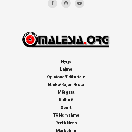
Hyrje
Lajme
Opinione/Editoriale
Etnike/Rajoni/Bota
Mërgata
Kulturë
Sport
Të Ndryshme
Rreth Nesh
Marketing