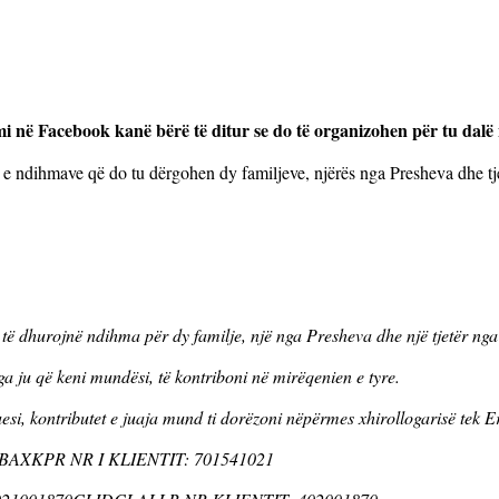
 në Facebook kanë bërë të ditur se do të organizohen për tu dalë 
 e ndihmave që do tu dërgohen dy familjeve, njërës nga Presheva dhe tj
do të dhurojnë ndihma për dy familje, një nga Presheva dhe një tjetër nga
ga ju që keni mundësi, të kontriboni në mirëqenien e tyre.
suesi, kontributet e juaja mund ti dorëzoni nëpërmes xhirollogarisë tek
CBAXKPR NR I KLIENTIT: 701541021