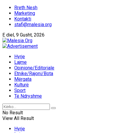
Rreth Nesh
Marketing
Kontakti
stafi@malesia.org
E diel, 9 Gusht, 2026
Hyrje
Lajme
Opinione/Editoriale
Etnike/Rajoni/Bota
Mërgata
Kulturë
Sport
Të Ndryshme
No Result
View All Result
Hyrje