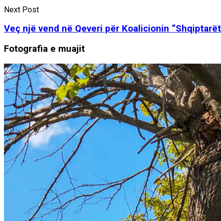
Next Post
Veç një vend në Qeveri për Koalicionin “Shqiptarë
Fotografia e muajit