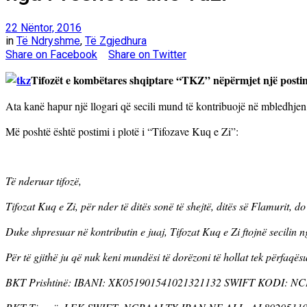
22 Nëntor, 2016
in
Të Ndryshme
,
Të Zgjedhura
Share on Facebook
Share on Twitter
Tifozët e kombëtares shqiptare “TKZ” nëpërmjet një postimi
Ata kanë hapur një llogari që secili mund të kontribuojë në mbledhjen
Më poshtë është postimi i plotë i “Tifozave Kuq e Zi”:
Të nderuar tifozë,
Tifozat Kuq e Zi, për nder të ditës sonë të shejtë, ditës së Flamurit, 
Duke shpresuar në kontributin e juaj, Tifozat Kuq e Zi ftojnë secilin n
Për të gjithë ju që nuk keni mundësi të dorëzoni të hollat tek përfaqë
BKT Prishtinë: IBANI: XK051901541021321132 SWIFT KODI: N