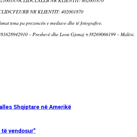
021001870CLIDCLALLB NR KLIENTIT: 402001870
CLIDCFEURB NR KLIENTIT: 402001870
ihmat tona pa prezencën e mediave dhe të fotografive.
 + 381628942910 – Preshevë dhe Leon Gjonaj +38269066199 – Malësi.
 Valles Shqiptare në Amerikë
t të vendosur”