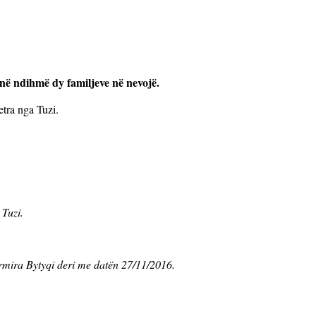
në ndihmë dy familjeve në nevojë.
etra nga Tuzi.
 Tuzi.
 Ermira Bytyqi deri me datën 27/11/2016.