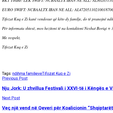
BKT Tiranë: LEK SWIFT: NCBAALTX IBAN NE ALL: AL8020511
EURO SWIFT: NCBAALTX IBAN NE ALL: AL4720511021001870
Tifozat Kuq e Zi kanë vendosur që këto dy familje, do të pranojnë nd
Për informata shtesë, mos hezitoni të na kontaktoni Nexhat Boriqi
Me respekt,
Tifozat Kuq e Zi
Tags:
ndihma familjeve
Tifozat Kuq e Zi
Previous Post
Nju Jork: U zhvillua Festivali i XXVI-të i Këngës e
Next Post
Veç një vend në Qeveri për Koalicionin “Shqiptarë