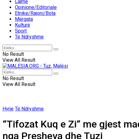
Lajme
Opinione/Editoriale
Etnike/Rajoni/Bota
Mërgata
Kulturë
Sport
Të Ndryshme
No Result
View All Result
No Result
View All Result
Hyrje
Të Ndryshme
“Tifozat Kuq e Zi” me gjest ma
nga Presheva dhe Tuzi